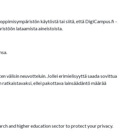
oppimisympäristön käytöstä tai siitä, että DigiCampus.fi -
istöön lataamista aineistoista.
nsa.
 välisin neuvotteluin. Jollei erimielisyyttä saada sovittua
ratkaistavaksi, ellei pakottava lainsäädäntö määrää
arch and higher education sector to protect your privacy.