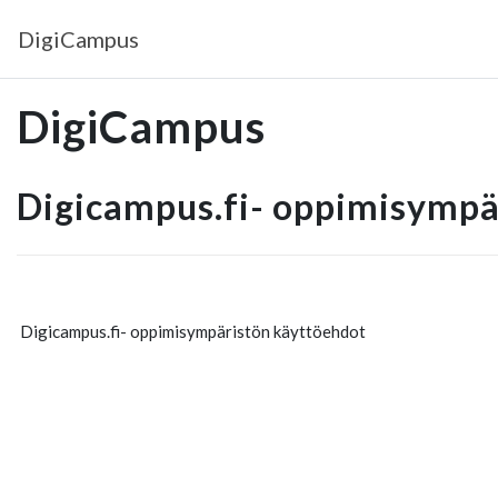
Siirry pääsisältöön
DigiCampus
DigiCampus
Digicampus.fi- oppimisympä
Digicampus.fi- oppimisympäristön käyttöehdot