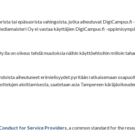
ista tai epäsuorista vahingoista, jotka aiheutuvat DigiCampus.fi -
Mediamaisteri Oy ei vastaa käyttäjien DigiCampus.fi -oppimisympär
lla on oikeus tehdä muutoksia näihin käyttöehtoihin milloin taha
doista aiheutuneet erimielisyydet pyritään ratkaisemaan osapuolten
elujen aloittamisesta, saatetaan asia Tampereen käräjäoikeuden 
Conduct for Service Providers
, a common standard for the rese