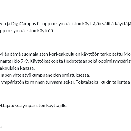
Oy:n ja DigiCampus.fi -oppimisympäristön käyttäjän välillä käytt
-oppimisympäristön käyttöä.
lläpitämä suomalaisten korkeakoulujen käyttöön tarkoitettu Moo
antai klo 7-9. Käyttökatkoista tiedotetaan sekä oppimisympärist
akoulujen kanssa.
 ja sen yhteistyökumppaneiden omistuksessa.
 ympäristön toiminnan turvaamiseksi. Toistaiseksi kukin tallenta
ttäjätukea ympäristön käyttäjille.
a