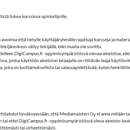
stä tukea kurssinsa opiskelijoille.
oimia että tietylle käyttäjäryhmälle rajattuja kursseja ja materia
ijänoikeus säilyy tekijällä, ellei muuta ole sovittu.
edelleen DigiCampus.fi -oppimisympäristössä olevaa aineistoa, ellei 
a, jonka käyttöön aineiston lataajalla on riittävän laaja käyttöoi
 joka on luottamuksellista tai salassapidettävää, kuten henkilötied
töehdot hyväksyessään, että Mediamaisteri Oy ei anna mitään tak
een tai ettei DigiCampus.fi -oppimisympäristössä oleva aineisto 
öttömästi tai virheettömästi.