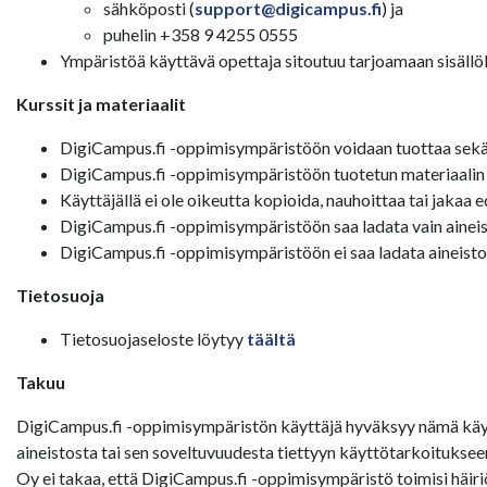
sähköposti (
support@digicampus.fi
) ja
puhelin +358 9 4255 0555
Ympäristöä käyttävä opettaja sitoutuu tarjoamaan sisällölli
Kurssit ja materiaalit
DigiCampus.fi -oppimisympäristöön voidaan tuottaa sekä av
DigiCampus.fi -oppimisympäristöön tuotetun materiaalin tek
Käyttäjällä ei ole oikeutta kopioida, nauhoittaa tai jakaa 
DigiCampus.fi -oppimisympäristöön saa ladata vain aineisto
DigiCampus.fi -oppimisympäristöön ei saa ladata aineistoa,
Tietosuoja
Tietosuojaseloste löytyy
täältä
Takuu
DigiCampus.fi -oppimisympäristön käyttäjä hyväksyy nämä käyt
aineistosta tai sen soveltuvuudesta tiettyyn käyttötarkoituks
Oy ei takaa, että DigiCampus.fi -oppimisympäristö toimisi häiri