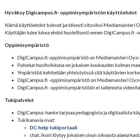
Hyväksy Digicampus.fi- oppimisympäristön käyttöehdot
Nämä käyttöehdot tulevat juridisesti sitoviksi Mediamaisteri 
Käyttäjän tulee lukea ehdot huolellisesti ennen DigiCampus.fi 
Oppimisympäristö
DigiCampus.fi-oppimisympäristö on Mediamaisteri Oy:n y
Palvelun huoltoikkuna on jokaisen kuukauden kolmas maan
Ympäristöä kehitetään yhteistyössä sitä käyttävien korke
DigiCampus.fi -oppimisympäristö on Mediamaisteri Oy:n
DigiCampus.fi -oppimisympäristöön ei tallenneta videoita
Tukipalvelut
DigiCampus-hanke tarjoaa pedagogista ja digitaalista käy
Tukikanavia ovat:
DC-help tukiportaali
chat, ikoni löytyy jokaisen sivun oikeasta alanurkast