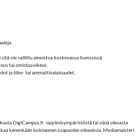
aleja.
sitä ole sallittu aineistoa koskevassa lisenssissä.
keus tai omistusoikeus.
ot ja liike- tai ammattisalaisuudet.
uuta DigiCampus.fi -oppimisympäristöstä tai siinä olevasta
loukkaa kenenkään kolmannen osapuolen oikeuksia. Mediamaisteri