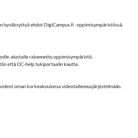
äjän hyväksyttyä ehdot DigiCampus.fi -oppimisympäristössä.
dle-alustalle rakennettu oppimisympäristö.
ön että DC-help tukiportaalin kautta.
a videot oman korkeakoulunsa videotallennusjärjestelmään.