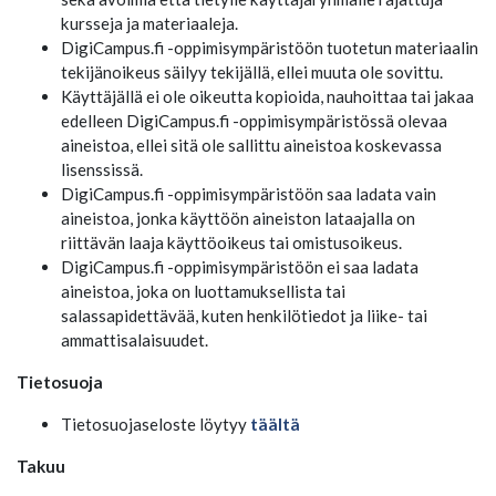
kursseja ja materiaaleja.
DigiCampus.fi -oppimisympäristöön tuotetun materiaalin
tekijänoikeus säilyy tekijällä, ellei muuta ole sovittu.
Käyttäjällä ei ole oikeutta kopioida, nauhoittaa tai jakaa
edelleen DigiCampus.fi -oppimisympäristössä olevaa
aineistoa, ellei sitä ole sallittu aineistoa koskevassa
lisenssissä.
DigiCampus.fi -oppimisympäristöön saa ladata vain
aineistoa, jonka käyttöön aineiston lataajalla on
riittävän laaja käyttöoikeus tai omistusoikeus.
DigiCampus.fi -oppimisympäristöön ei saa ladata
aineistoa, joka on luottamuksellista tai
salassapidettävää, kuten henkilötiedot ja liike- tai
ammattisalaisuudet.
Tietosuoja
Tietosuojaseloste löytyy
täältä
Takuu