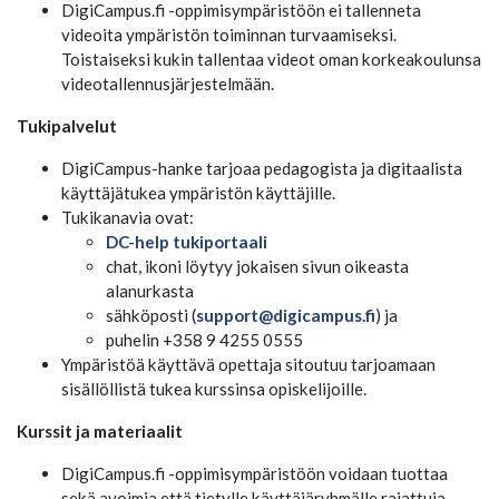
DigiCampus.fi -oppimisympäristöön ei tallenneta
videoita ympäristön toiminnan turvaamiseksi.
Toistaiseksi kukin tallentaa videot oman korkeakoulunsa
videotallennusjärjestelmään.
Tukipalvelut
DigiCampus-hanke tarjoaa pedagogista ja digitaalista
käyttäjätukea ympäristön käyttäjille.
Tukikanavia ovat:
DC-help tukiportaali
chat, ikoni löytyy jokaisen sivun oikeasta
alanurkasta
sähköposti (
support@digicampus.fi
) ja
puhelin +358 9 4255 0555
Ympäristöä käyttävä opettaja sitoutuu tarjoamaan
sisällöllistä tukea kurssinsa opiskelijoille.
Kurssit ja materiaalit
DigiCampus.fi -oppimisympäristöön voidaan tuottaa
sekä avoimia että tietylle käyttäjäryhmälle rajattuja