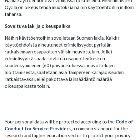
Nämä käyttöehdot ovat voimassa toistaiseksi. Mediamaisteri
Oy:lla on oikeus tehdä muutoksia näihin käyttöehtoihin milloin
tahansa.
Soveltuva laki ja oikeuspaikka
Näihin käyttöehtoihin sovelletaan Suomen lakia. Kaikki
käyttöehdoista aiheutuneet erimielisyydet pyritään
ratkaisemaan osapuolten välisin neuvotteluin. Jollei
erimielisyyttä saada sovittua osapuolten kesken
kuudenkymmenen (60) päivän kuluessa neuvottelujen
aloittamisesta, saatetaan asia Tampereen käräjäoikeuden
ratkaistavaksi, ellei pakottava lainsäädäntö määrää
oikeuspaikasta toisin.
Your personal data will be protected according to the
Code of
Conduct for Service Providers
, a common standard for the
research and higher education sector to protect your privacy.