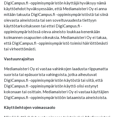
DigiCampus.fi -oppimisympäristön käyttäjä hyväksyy nämä
käyttöehdot hyväksyessään, että Mediamaisteri Oy ei anna
mitään takuuta DigiCampus.fi -oppimisympäristöstä tai siinä
olevasta aineistosta tai sen soveltuvuudesta tiettyyn
käyttötarkoitukseen tai ettei DigiCampus.fi -
oppimisympäristössä oleva aineisto loukkaa kenenkään
kolmannen osapuolen oikeuksia. Mediamaisteri Oy ei takaa,
että DigiCampus.fi -oppimisympäristö toimisi häiriöttömästi
tai virheettömästi.
Vastuunrajoitus
Mediamaisteri Oy ei vastaa vahinkojen laadusta riippumatta
suorista tai epäsuorista vahingoista, jotka aiheutuvat
DigiCampus.fi -oppimisympäristön käytöstä tai siitä, että
DigiCampus.fi -oppimisympäristön käyttö olisi estynyt
kokonaan tai osittain. Mediamaisteri Oy ei vastaa käyttäjien
DigiCampus.fi -oppimisympäristöön lataamista aineistoista.
Käyttöehtojen voimassaolo