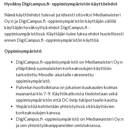
Hyväksy Digicampus.fi- oppimisympäristön käyttöehdot
Nämä käyttöehdot tulevat juridisesti sitoviksi Mediamaisteri
Oy:n ja DigiCampus.fi -oppimisympäristön käyttäjän välillä
käyttäjän hyväksyttyä ehdot DigiCampus.fi -
oppimisympäristössä. Käyttäjän tulee lukea ehdot huolellisesti
ennen DigiCampus.fi -oppimisympäristön käyttöä.
Oppimisympäristö
DigiCampus.fi-oppimisympäristö on Mediamaisteri Oy:n
ylläpitämä suomalaisten korkeakoulujen käyttöön
tarkoitettu Moodle-alustalle rakennettu
oppimisympäristö.
Palvelun huoltoikkuna on jokaisen kuukauden kolmas
maanantai klo 7-9. Käyttökatkoista tiedotetaan sekä
oppimisympäristön että DC-help tukiportaalin kautta.
Ympäristöä kehitetään yhteistyössä sitä käyttävien
korkeakoulujen kanssa.
DigiCampus.fi -oppimisympäristö on Mediamaisteri Oy:n
ja sen yhteistyökumppaneiden omistuksessa.