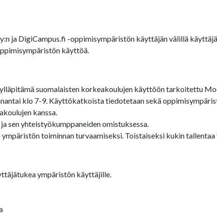
Oy:n ja DigiCampus.fi -oppimisympäristön käyttäjän välillä käytt
-oppimisympäristön käyttöä.
lläpitämä suomalaisten korkeakoulujen käyttöön tarkoitettu Moo
antai klo 7-9. Käyttökatkoista tiedotetaan sekä oppimisympärist
akoulujen kanssa.
 ja sen yhteistyökumppaneiden omistuksessa.
 ympäristön toiminnan turvaamiseksi. Toistaiseksi kukin tallenta
ttäjätukea ympäristön käyttäjille.
a