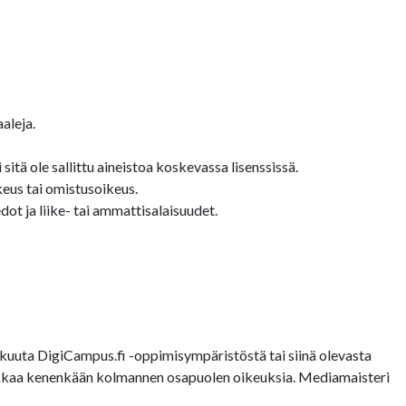
aleja.
sitä ole sallittu aineistoa koskevassa lisenssissä.
keus tai omistusoikeus.
ot ja liike- tai ammattisalaisuudet.
uuta DigiCampus.fi -oppimisympäristöstä tai siinä olevasta
loukkaa kenenkään kolmannen osapuolen oikeuksia. Mediamaisteri