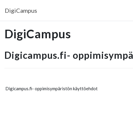
Siirry pääsisältöön
DigiCampus
DigiCampus
Digicampus.fi- oppimisympä
Digicampus.fi- oppimisympäristön käyttöehdot