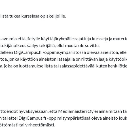
stä tukea kurssinsa opiskelijoille.
oimia että tietylle käyttäjäryhmälle rajattuja kursseja ja materia
ijänoikeus säilyy tekijällä, ellei muuta ole sovittu.
edelleen DigiCampus.fi -oppimisympäristössä olevaa aineistoa, ellei 
a, jonka käyttöön aineiston lataajalla on riittävän laaja käyttöoi
 joka on luottamuksellista tai salassapidettävää, kuten henkilötied
töehdot hyväksyessään, että Mediamaisteri Oy ei anna mitään tak
een tai ettei DigiCampus.fi -oppimisympäristössä oleva aineisto 
öttömästi tai virheettömästi.