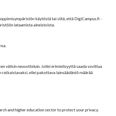
oppimisympäristön käytöstä tai siitä, että DigiCampus.fi -
istöön lataamista aineistoista.
nsa.
 välisin neuvotteluin. Jollei erimielisyyttä saada sovittua
ratkaistavaksi, ellei pakottava lainsäädäntö määrää
arch and higher education sector to protect your privacy.