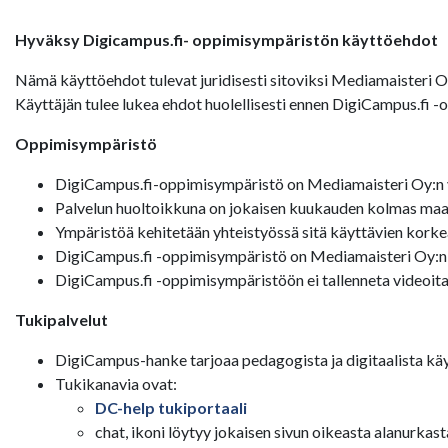
Hyväksy Digicampus.fi- oppimisympäristön käyttöehdot
Nämä käyttöehdot tulevat juridisesti sitoviksi Mediamaisteri 
Käyttäjän tulee lukea ehdot huolellisesti ennen DigiCampus.fi 
Oppimisympäristö
DigiCampus.fi-oppimisympäristö on Mediamaisteri Oy:n y
Palvelun huoltoikkuna on jokaisen kuukauden kolmas maan
Ympäristöä kehitetään yhteistyössä sitä käyttävien korke
DigiCampus.fi -oppimisympäristö on Mediamaisteri Oy:n
DigiCampus.fi -oppimisympäristöön ei tallenneta videoita
Tukipalvelut
DigiCampus-hanke tarjoaa pedagogista ja digitaalista käy
Tukikanavia ovat:
DC-help tukiportaali
chat, ikoni löytyy jokaisen sivun oikeasta alanurkast