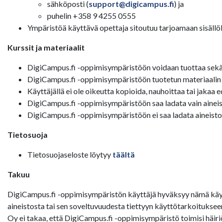
sähköposti (
support@digicampus.fi
) ja
puhelin +358 9 4255 0555
Ympäristöä käyttävä opettaja sitoutuu tarjoamaan sisällölli
Kurssit ja materiaalit
DigiCampus.fi -oppimisympäristöön voidaan tuottaa sekä av
DigiCampus.fi -oppimisympäristöön tuotetun materiaalin tek
Käyttäjällä ei ole oikeutta kopioida, nauhoittaa tai jakaa 
DigiCampus.fi -oppimisympäristöön saa ladata vain aineisto
DigiCampus.fi -oppimisympäristöön ei saa ladata aineistoa,
Tietosuoja
Tietosuojaseloste löytyy
täältä
Takuu
DigiCampus.fi -oppimisympäristön käyttäjä hyväksyy nämä käyt
aineistosta tai sen soveltuvuudesta tiettyyn käyttötarkoituks
Oy ei takaa, että DigiCampus.fi -oppimisympäristö toimisi häiri