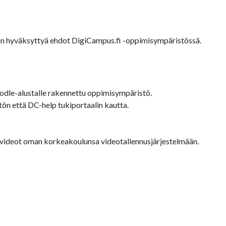
äjän hyväksyttyä ehdot DigiCampus.fi -oppimisympäristössä.
dle-alustalle rakennettu oppimisympäristö.
ön että DC-help tukiportaalin kautta.
a videot oman korkeakoulunsa videotallennusjärjestelmään.