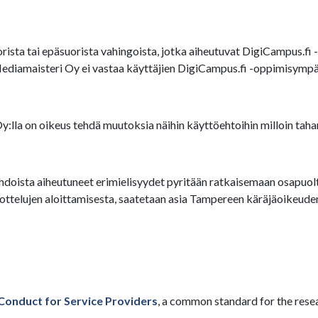
ista tai epäsuorista vahingoista, jotka aiheutuvat DigiCampus.fi -
Mediamaisteri Oy ei vastaa käyttäjien DigiCampus.fi -oppimisympär
lla on oikeus tehdä muutoksia näihin käyttöehtoihin milloin taha
doista aiheutuneet erimielisyydet pyritään ratkaisemaan osapuolten
elujen aloittamisesta, saatetaan asia Tampereen käräjäoikeuden 
Conduct for Service Providers
, a common standard for the rese