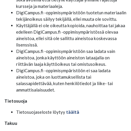
kursseja ja materiaaleja.
DigiCampus.fi -oppimisympäristöön tuotetun materiaalin
tekijänoikeus säilyy tekijällä, ellei muuta ole sovittu.
Käyttäjällä ei ole oikeutta kopioida, nauhoittaa tai jakaa
edelleen DigiCampus.fi -oppimisympäristössä olevaa
aineistoa, ellei sitä ole sallittu aineistoa koskevassa
lisenssissä.
DigiCampus.fi -oppimisympäristöön saa ladata vain
aineistoa, jonka käyttöön aineiston lataajalla on
riittävän laaja käyttöoikeus tai omistusoikeus.
DigiCampus.fi -oppimisympäristöön ei saa ladata
aineistoa, joka on luottamuksellista tai
salassapidettävää, kuten henkilötiedot ja liike- tai
ammattisalaisuudet.
Tietosuoja
Tietosuojaseloste löytyy
täältä
Takuu