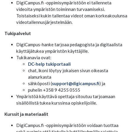
DigiCampus.fi -oppimisympäristöön ei tallenneta
videoita ympäristön toiminnan turvaamiseksi.
Toistaiseksi kukin tallentaa videot oman korkeakoulunsa
videotallennusjärjestelmään.
Tukipalvelut
DigiCampus-hanke tarjoaa pedagogista ja digitaalista
käyttäjätukea ympäristön käyttäjille.
Tukikanavia ovat:
DC-help tukiportaali
chat, ikoni löytyy jokaisen sivun oikeasta
alanurkasta
sähköposti (
support@digicampus.fi
) ja
puhelin +358 9 4255 0555
Ympäristöä käyttävä opettaja sitoutuu tarjoamaan
sisällöllistä tukea kurssinsa opiskelijoille.
Kurssit ja materiaalit
DigiCampus.fi -oppimisympäristöön voidaan tuottaa
sekä avoimia että tietylle käyttäjäryhmälle rajattuja