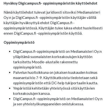
Hyväksy Digicampus.fi- oppimisympäristön käyttöehdot
Nämä käyttöehdot tulevat juridisesti sitoviksi Mediamaisteri
Oy:n ja DigiCampus.fi -oppimisympäristön käyttäjän välillä
käyttäjän hyväksyttyä ehdot DigiCampus.fi -
oppimisympäristössä. Käyttäjän tulee lukea ehdot huolellisesti
ennen DigiCampus.fi -oppimisympäristön käyttöä.
Oppimisympäristö
DigiCampus.fi-oppimisympäristö on Mediamaisteri Oy:n
ylläpitämä suomalaisten korkeakoulujen käyttöön
tarkoitettu Moodle-alustalle rakennettu
oppimisympäristö.
Palvelun huoltoikkuna on jokaisen kuukauden kolmas
maanantai klo 7-9. Käyttökatkoista tiedotetaan sekä
oppimisympäristön että DC-help tukiportaalin kautta.
Ympäristöä kehitetään yhteistyössä sitä käyttävien
korkeakoulujen kanssa.
DigiCampus.fi -oppimisympäristö on Mediamaisteri Oy:n
ja sen yhteistyökumppaneiden omistuksessa.