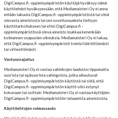
DigiCampus.fi -oppimisympäristön käyttäjä hyväksyy nämä
käyttöehdot hyväksyessään, että Mediamaisteri Oy ei anna
mitään takuuta DigiCampus.fi -oppimisympäristöstä tai siinä
olevasta aineistosta tai sen soveltuvuudesta tiettyyn
käyttötarkoitukseen tai ettei DigiCampus.fi -
oppimisympäristössä oleva aineisto loukkaa kenenkään
kolmannen osapuolen oikeuksia. Mediamaisteri Oy ei takaa,
että DigiCampus.fi -oppimisympäristö toimisi häiriöttömästi
tai virheettömästi.
Vastuunrajoitus
Mediamaisteri Oy ei vastaa vahinkojen laadusta riippumatta
suorista tai epäsuorista vahingoista, jotka aiheutuvat
DigiCampus.fi -oppimisympäristön käytöstä tai siitä, että
DigiCampus.fi -oppimisympäristön käyttö olisi estynyt
kokonaan tai osittain. Mediamaisteri Oy ei vastaa käyttäjien
DigiCampus.fi -oppimisympäristöön lataamista aineistoista.
Käyttöehtojen voimassaolo