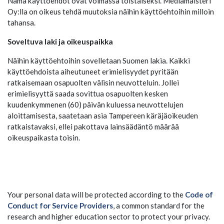
Nämä käyttöehdot ovat voimassa toistaiseksi. Mediamaisteri
Oy:lla on oikeus tehdä muutoksia näihin käyttöehtoihin milloin
tahansa.
Soveltuva laki ja oikeuspaikka
Näihin käyttöehtoihin sovelletaan Suomen lakia. Kaikki
käyttöehdoista aiheutuneet erimielisyydet pyritään
ratkaisemaan osapuolten välisin neuvotteluin. Jollei
erimielisyyttä saada sovittua osapuolten kesken
kuudenkymmenen (60) päivän kuluessa neuvottelujen
aloittamisesta, saatetaan asia Tampereen käräjäoikeuden
ratkaistavaksi, ellei pakottava lainsäädäntö määrää
oikeuspaikasta toisin.
Your personal data will be protected according to the
Code of
Conduct for Service Providers
, a common standard for the
research and higher education sector to protect your privacy.