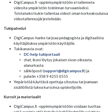
DigiCampus.fi -oppimisympäristöön ei tallenneta
videoita ympäristön toiminnan turvaamiseksi.
Toistaiseksi kukin tallentaa videot oman korkeakoulunsa
videotallennusjärjestelmään.
Tukipalvelut
DigiCampus-hanke tarjoaa pedagogista ja digitaalista
käyttäjätukea ympäristön käyttäjille.
Tukikanavia ovat:
DC-help tukiportaali
chat, ikoni löytyy jokaisen sivun oikeasta
alanurkasta
sähköposti (
support@digicampus.fi
) ja
puhelin +358 9 4255 0555
Ympäristöä käyttävä opettaja sitoutuu tarjoamaan
sisällöllistä tukea kurssinsa opiskelijoille.
Kurssit ja materiaalit
DigiCampus.fi -oppimisympäristöön voidaan tuottaa
sekä avoimia että tietylle käyttäjäryhmälle rajattuja