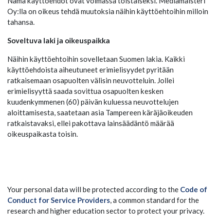
Nämä käyttöehdot ovat voimassa toistaiseksi. Mediamaisteri
Oy:lla on oikeus tehdä muutoksia näihin käyttöehtoihin milloin
tahansa.
Soveltuva laki ja oikeuspaikka
Näihin käyttöehtoihin sovelletaan Suomen lakia. Kaikki
käyttöehdoista aiheutuneet erimielisyydet pyritään
ratkaisemaan osapuolten välisin neuvotteluin. Jollei
erimielisyyttä saada sovittua osapuolten kesken
kuudenkymmenen (60) päivän kuluessa neuvottelujen
aloittamisesta, saatetaan asia Tampereen käräjäoikeuden
ratkaistavaksi, ellei pakottava lainsäädäntö määrää
oikeuspaikasta toisin.
Your personal data will be protected according to the
Code of
Conduct for Service Providers
, a common standard for the
research and higher education sector to protect your privacy.