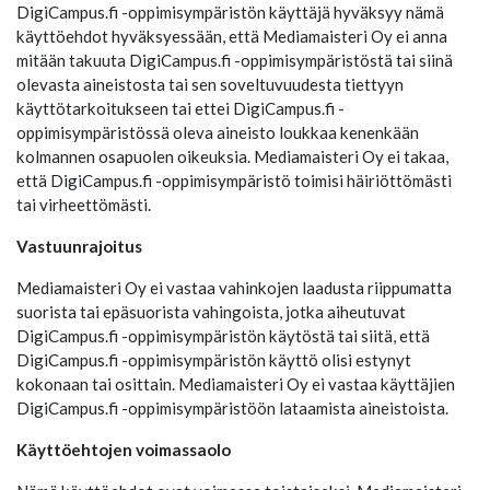
DigiCampus.fi -oppimisympäristön käyttäjä hyväksyy nämä
käyttöehdot hyväksyessään, että Mediamaisteri Oy ei anna
mitään takuuta DigiCampus.fi -oppimisympäristöstä tai siinä
olevasta aineistosta tai sen soveltuvuudesta tiettyyn
käyttötarkoitukseen tai ettei DigiCampus.fi -
oppimisympäristössä oleva aineisto loukkaa kenenkään
kolmannen osapuolen oikeuksia. Mediamaisteri Oy ei takaa,
että DigiCampus.fi -oppimisympäristö toimisi häiriöttömästi
tai virheettömästi.
Vastuunrajoitus
Mediamaisteri Oy ei vastaa vahinkojen laadusta riippumatta
suorista tai epäsuorista vahingoista, jotka aiheutuvat
DigiCampus.fi -oppimisympäristön käytöstä tai siitä, että
DigiCampus.fi -oppimisympäristön käyttö olisi estynyt
kokonaan tai osittain. Mediamaisteri Oy ei vastaa käyttäjien
DigiCampus.fi -oppimisympäristöön lataamista aineistoista.
Käyttöehtojen voimassaolo