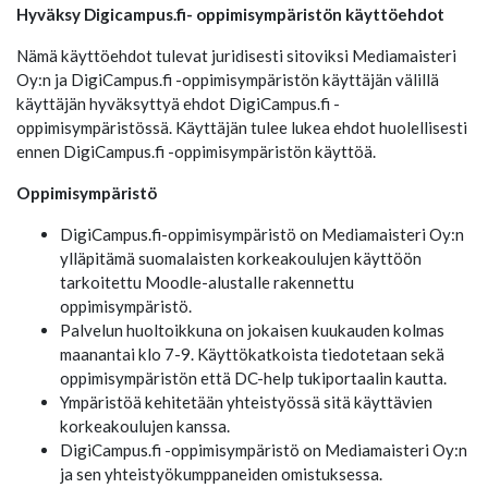
Hyväksy Digicampus.fi- oppimisympäristön käyttöehdot
Nämä käyttöehdot tulevat juridisesti sitoviksi Mediamaisteri
Oy:n ja DigiCampus.fi -oppimisympäristön käyttäjän välillä
käyttäjän hyväksyttyä ehdot DigiCampus.fi -
oppimisympäristössä. Käyttäjän tulee lukea ehdot huolellisesti
ennen DigiCampus.fi -oppimisympäristön käyttöä.
Oppimisympäristö
DigiCampus.fi-oppimisympäristö on Mediamaisteri Oy:n
ylläpitämä suomalaisten korkeakoulujen käyttöön
tarkoitettu Moodle-alustalle rakennettu
oppimisympäristö.
Palvelun huoltoikkuna on jokaisen kuukauden kolmas
maanantai klo 7-9. Käyttökatkoista tiedotetaan sekä
oppimisympäristön että DC-help tukiportaalin kautta.
Ympäristöä kehitetään yhteistyössä sitä käyttävien
korkeakoulujen kanssa.
DigiCampus.fi -oppimisympäristö on Mediamaisteri Oy:n
ja sen yhteistyökumppaneiden omistuksessa.