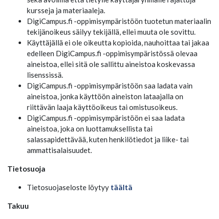
kursseja ja materiaaleja.
DigiCampus.fi -oppimisympäristöön tuotetun materiaalin
tekijänoikeus säilyy tekijällä, ellei muuta ole sovittu.
Käyttäjällä ei ole oikeutta kopioida, nauhoittaa tai jakaa
edelleen DigiCampus.fi -oppimisympäristössä olevaa
aineistoa, ellei sitä ole sallittu aineistoa koskevassa
lisenssissä.
DigiCampus.fi -oppimisympäristöön saa ladata vain
aineistoa, jonka käyttöön aineiston lataajalla on
riittävän laaja käyttöoikeus tai omistusoikeus.
DigiCampus.fi -oppimisympäristöön ei saa ladata
aineistoa, joka on luottamuksellista tai
salassapidettävää, kuten henkilötiedot ja liike- tai
ammattisalaisuudet.
Tietosuoja
Tietosuojaseloste löytyy
täältä
Takuu