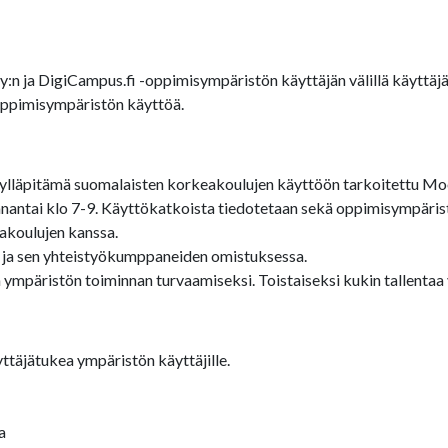
Oy:n ja DigiCampus.fi -oppimisympäristön käyttäjän välillä käytt
-oppimisympäristön käyttöä.
lläpitämä suomalaisten korkeakoulujen käyttöön tarkoitettu Moo
antai klo 7-9. Käyttökatkoista tiedotetaan sekä oppimisympärist
akoulujen kanssa.
 ja sen yhteistyökumppaneiden omistuksessa.
 ympäristön toiminnan turvaamiseksi. Toistaiseksi kukin tallenta
ttäjätukea ympäristön käyttäjille.
a