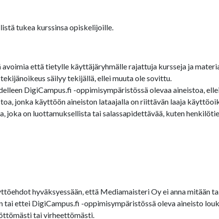
stä tukea kurssinsa opiskelijoille.
oimia että tietylle käyttäjäryhmälle rajattuja kursseja ja materia
ijänoikeus säilyy tekijällä, ellei muuta ole sovittu.
edelleen DigiCampus.fi -oppimisympäristössä olevaa aineistoa, ellei 
a, jonka käyttöön aineiston lataajalla on riittävän laaja käyttöoi
 joka on luottamuksellista tai salassapidettävää, kuten henkilötied
töehdot hyväksyessään, että Mediamaisteri Oy ei anna mitään tak
een tai ettei DigiCampus.fi -oppimisympäristössä oleva aineisto 
öttömästi tai virheettömästi.