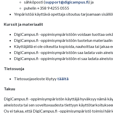
sähköposti (
support@digicampus.fi
) ja
puhelin +358 9 4255 0555
Ympäristöä käyttävä opettaja sitoutuu tarjoamaan sisällölli
Kurssit ja materiaalit
DigiCampus.fi -oppimisympäristöön voidaan tuottaa sekä av
DigiCampus.fi -oppimisympäristöön tuotetun materiaalin tek
Käyttäjällä ei ole oikeutta kopioida, nauhoittaa tai jakaa 
DigiCampus.fi -oppimisympäristöön saa ladata vain aineisto
DigiCampus.fi -oppimisympäristöön ei saa ladata aineistoa,
Tietosuoja
Tietosuojaseloste löytyy
täältä
Takuu
DigiCampus.fi -oppimisympäristön käyttäjä hyväksyy nämä käyt
aineistosta tai sen soveltuvuudesta tiettyyn käyttötarkoituks
Oy ei takaa, että DigiCampus.fi -oppimisympäristö toimisi häiri