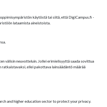
oppimisympäristön käytöstä tai siitä, että DigiCampus.fi -
istöön lataamista aineistoista.
nsa.
 välisin neuvotteluin. Jollei erimielisyyttä saada sovittua
ratkaistavaksi, ellei pakottava lainsäädäntö määrää
arch and higher education sector to protect your privacy.