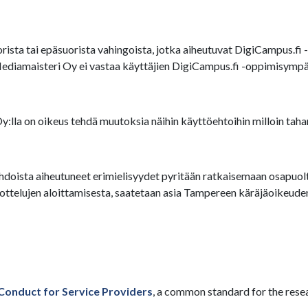
ista tai epäsuorista vahingoista, jotka aiheutuvat DigiCampus.fi -
Mediamaisteri Oy ei vastaa käyttäjien DigiCampus.fi -oppimisympär
lla on oikeus tehdä muutoksia näihin käyttöehtoihin milloin taha
doista aiheutuneet erimielisyydet pyritään ratkaisemaan osapuolten
elujen aloittamisesta, saatetaan asia Tampereen käräjäoikeuden 
Conduct for Service Providers
, a common standard for the rese