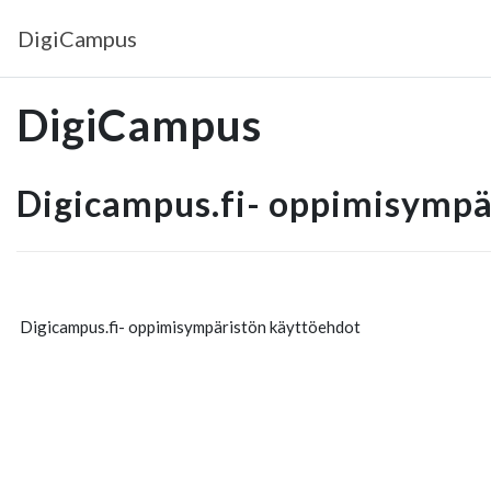
Siirry pääsisältöön
DigiCampus
DigiCampus
Digicampus.fi- oppimisympä
Digicampus.fi- oppimisympäristön käyttöehdot