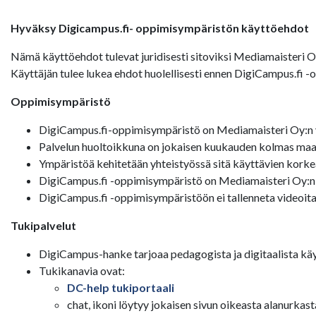
Hyväksy Digicampus.fi- oppimisympäristön käyttöehdot
Nämä käyttöehdot tulevat juridisesti sitoviksi Mediamaisteri 
Käyttäjän tulee lukea ehdot huolellisesti ennen DigiCampus.fi 
Oppimisympäristö
DigiCampus.fi-oppimisympäristö on Mediamaisteri Oy:n y
Palvelun huoltoikkuna on jokaisen kuukauden kolmas maan
Ympäristöä kehitetään yhteistyössä sitä käyttävien korke
DigiCampus.fi -oppimisympäristö on Mediamaisteri Oy:n
DigiCampus.fi -oppimisympäristöön ei tallenneta videoita
Tukipalvelut
DigiCampus-hanke tarjoaa pedagogista ja digitaalista käy
Tukikanavia ovat:
DC-help tukiportaali
chat, ikoni löytyy jokaisen sivun oikeasta alanurkast