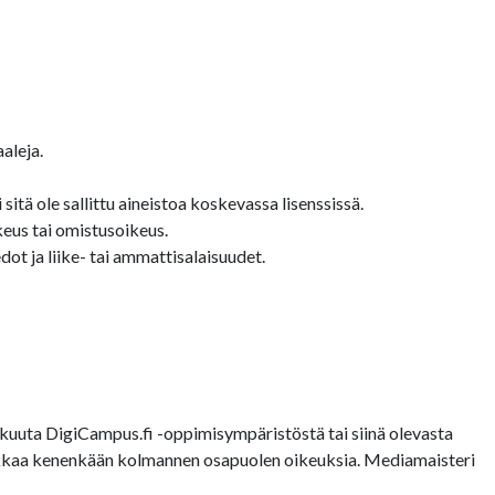
aleja.
sitä ole sallittu aineistoa koskevassa lisenssissä.
keus tai omistusoikeus.
ot ja liike- tai ammattisalaisuudet.
uuta DigiCampus.fi -oppimisympäristöstä tai siinä olevasta
loukkaa kenenkään kolmannen osapuolen oikeuksia. Mediamaisteri