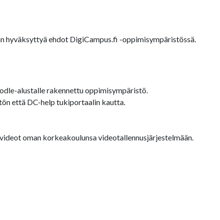
äjän hyväksyttyä ehdot DigiCampus.fi -oppimisympäristössä.
dle-alustalle rakennettu oppimisympäristö.
ön että DC-help tukiportaalin kautta.
a videot oman korkeakoulunsa videotallennusjärjestelmään.