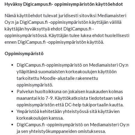
Hyväksy Digicampus.fi- oppimisympäristön käyttöehdot
Nämä käyttöehdot tulevat juridisesti sitoviksi Mediamaisteri
Oy:n ja DigiCampus.fi -oppimisympäristön käyttäjän välillä
käyttäjän hyväksyttyä ehdot DigiCampus.fi -
oppimisympäristössä. Käyttäjän tulee lukea ehdot huolellisesti
ennen DigiCampus.fi -oppimisympäristön käyttöä.
Oppimisympäristö
DigiCampus.fi-oppimisympäristö on Mediamaisteri Oy:n
ylläpitämä suomalaisten korkeakoulujen käyttöön
tarkoitettu Moodle-alustalle rakennettu
oppimisympäristö.
Palvelun huoltoikkuna on jokaisen kuukauden kolmas
maanantai klo 7-9. Käyttökatkoista tiedotetaan sekä
oppimisympäristön että DC-help tukiportaalin kautta.
Ympäristöä kehitetään yhteistyössä sitä käyttävien
korkeakoulujen kanssa.
DigiCampus.fi -oppimisympäristö on Mediamaisteri Oy:n
ja sen yhteistyökumppaneiden omistuksessa.