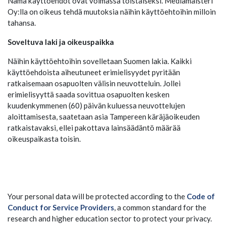
Nämä käyttöehdot ovat voimassa toistaiseksi. Mediamaisteri
Oy:lla on oikeus tehdä muutoksia näihin käyttöehtoihin milloin
tahansa.
Soveltuva laki ja oikeuspaikka
Näihin käyttöehtoihin sovelletaan Suomen lakia. Kaikki
käyttöehdoista aiheutuneet erimielisyydet pyritään
ratkaisemaan osapuolten välisin neuvotteluin. Jollei
erimielisyyttä saada sovittua osapuolten kesken
kuudenkymmenen (60) päivän kuluessa neuvottelujen
aloittamisesta, saatetaan asia Tampereen käräjäoikeuden
ratkaistavaksi, ellei pakottava lainsäädäntö määrää
oikeuspaikasta toisin.
Your personal data will be protected according to the
Code of
Conduct for Service Providers
, a common standard for the
research and higher education sector to protect your privacy.