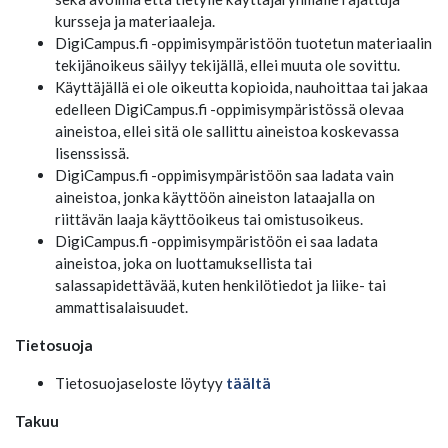
kursseja ja materiaaleja.
DigiCampus.fi -oppimisympäristöön tuotetun materiaalin
tekijänoikeus säilyy tekijällä, ellei muuta ole sovittu.
Käyttäjällä ei ole oikeutta kopioida, nauhoittaa tai jakaa
edelleen DigiCampus.fi -oppimisympäristössä olevaa
aineistoa, ellei sitä ole sallittu aineistoa koskevassa
lisenssissä.
DigiCampus.fi -oppimisympäristöön saa ladata vain
aineistoa, jonka käyttöön aineiston lataajalla on
riittävän laaja käyttöoikeus tai omistusoikeus.
DigiCampus.fi -oppimisympäristöön ei saa ladata
aineistoa, joka on luottamuksellista tai
salassapidettävää, kuten henkilötiedot ja liike- tai
ammattisalaisuudet.
Tietosuoja
Tietosuojaseloste löytyy
täältä
Takuu