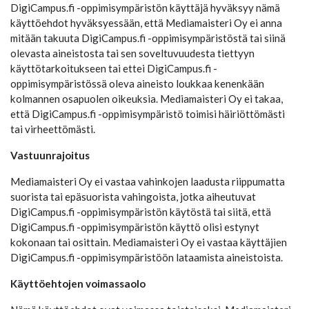
DigiCampus.fi -oppimisympäristön käyttäjä hyväksyy nämä
käyttöehdot hyväksyessään, että Mediamaisteri Oy ei anna
mitään takuuta DigiCampus.fi -oppimisympäristöstä tai siinä
olevasta aineistosta tai sen soveltuvuudesta tiettyyn
käyttötarkoitukseen tai ettei DigiCampus.fi -
oppimisympäristössä oleva aineisto loukkaa kenenkään
kolmannen osapuolen oikeuksia. Mediamaisteri Oy ei takaa,
että DigiCampus.fi -oppimisympäristö toimisi häiriöttömästi
tai virheettömästi.
Vastuunrajoitus
Mediamaisteri Oy ei vastaa vahinkojen laadusta riippumatta
suorista tai epäsuorista vahingoista, jotka aiheutuvat
DigiCampus.fi -oppimisympäristön käytöstä tai siitä, että
DigiCampus.fi -oppimisympäristön käyttö olisi estynyt
kokonaan tai osittain. Mediamaisteri Oy ei vastaa käyttäjien
DigiCampus.fi -oppimisympäristöön lataamista aineistoista.
Käyttöehtojen voimassaolo