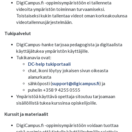
DigiCampus.fi -oppimisympäristöön ei tallenneta
videoita ympäristön toiminnan turvaamiseksi.
Toistaiseksi kukin tallentaa videot oman korkeakoulunsa
videotallennusjärjestelmään.
Tukipalvelut
DigiCampus-hanke tarjoaa pedagogista ja digitaalista
käyttäjätukea ympäristön käyttäjille.
Tukikanavia ovat:
DC-help tukiportaali
chat, ikoni löytyy jokaisen sivun oikeasta
alanurkasta
sähköposti (
support@digicampus.fi
) ja
puhelin +358 9 4255 0555
Ympäristöä käyttävä opettaja sitoutuu tarjoamaan
sisällöllistä tukea kurssinsa opiskelijoille.
Kurssit ja materiaalit
DigiCampus.fi -oppimisympäristöön voidaan tuottaa
sekä avoimia että tietylle käyttäjäryhmälle rajattuja