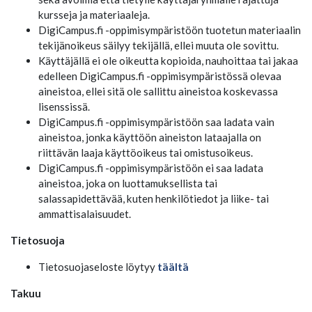
kursseja ja materiaaleja.
DigiCampus.fi -oppimisympäristöön tuotetun materiaalin
tekijänoikeus säilyy tekijällä, ellei muuta ole sovittu.
Käyttäjällä ei ole oikeutta kopioida, nauhoittaa tai jakaa
edelleen DigiCampus.fi -oppimisympäristössä olevaa
aineistoa, ellei sitä ole sallittu aineistoa koskevassa
lisenssissä.
DigiCampus.fi -oppimisympäristöön saa ladata vain
aineistoa, jonka käyttöön aineiston lataajalla on
riittävän laaja käyttöoikeus tai omistusoikeus.
DigiCampus.fi -oppimisympäristöön ei saa ladata
aineistoa, joka on luottamuksellista tai
salassapidettävää, kuten henkilötiedot ja liike- tai
ammattisalaisuudet.
Tietosuoja
Tietosuojaseloste löytyy
täältä
Takuu