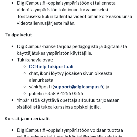
DigiCampus.fi -oppimisympäristöön ei tallenneta
videoita ympäristön toiminnan turvaamiseksi.
Toistaiseksi kukin tallentaa videot oman korkeakoulunsa
videotallennusjärjestelmään.
Tukipalvelut
DigiCampus-hanke tarjoaa pedagogista ja digitaalista
käyttäjätukea ympäristön käyttäjille.
Tukikanavia ovat:
DC-help tukiportaali
chat, ikoni löytyy jokaisen sivun oikeasta
alanurkasta
sähköposti (
support@digicampus.fi
) ja
puhelin +358 9 4255 0555
Ympäristöä käyttävä opettaja sitoutuu tarjoamaan
sisällöllistä tukea kurssinsa opiskelijoille.
Kurssit ja materiaalit
DigiCampus.fi -oppimisympäristöön voidaan tuottaa
sekä avoimia että tietylle käyttäjäryhmälle rajattuja