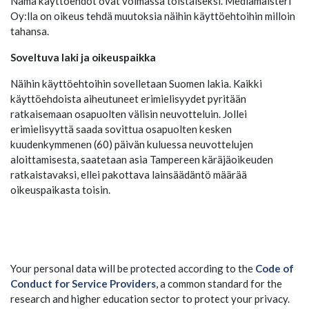
Nämä käyttöehdot ovat voimassa toistaiseksi. Mediamaisteri
Oy:lla on oikeus tehdä muutoksia näihin käyttöehtoihin milloin
tahansa.
Soveltuva laki ja oikeuspaikka
Näihin käyttöehtoihin sovelletaan Suomen lakia. Kaikki
käyttöehdoista aiheutuneet erimielisyydet pyritään
ratkaisemaan osapuolten välisin neuvotteluin. Jollei
erimielisyyttä saada sovittua osapuolten kesken
kuudenkymmenen (60) päivän kuluessa neuvottelujen
aloittamisesta, saatetaan asia Tampereen käräjäoikeuden
ratkaistavaksi, ellei pakottava lainsäädäntö määrää
oikeuspaikasta toisin.
Your personal data will be protected according to the
Code of
Conduct for Service Providers
, a common standard for the
research and higher education sector to protect your privacy.