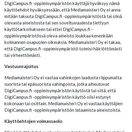
DigiCampus.fi -oppimisympäristön käyttäjä hyväksyy nämä
käyttöehdot hyväksyessään, että Mediamaisteri Oy ei anna
mitään takuuta DigiCampus.fi -oppimisympäristöstä tai siinä
olevasta aineistosta tai sen soveltuvuudesta tiettyyn
käyttötarkoitukseen tai ettei DigiCampus.fi -
oppimisympäristössä oleva aineisto loukkaa kenenkään
kolmannen osapuolen oikeuksia. Mediamaisteri Oy ei takaa,
että DigiCampus.fi -oppimisympäristö toimisi häiriöttömästi
tai virheettömästi.
Vastuunrajoitus
Mediamaisteri Oy ei vastaa vahinkojen laadusta riippumatta
suorista tai epäsuorista vahingoista, jotka aiheutuvat
DigiCampus.fi -oppimisympäristön käytöstä tai siitä, että
DigiCampus.fi -oppimisympäristön käyttö olisi estynyt
kokonaan tai osittain. Mediamaisteri Oy ei vastaa käyttäjien
DigiCampus.fi -oppimisympäristöön lataamista aineistoista.
Käyttöehtojen voimassaolo