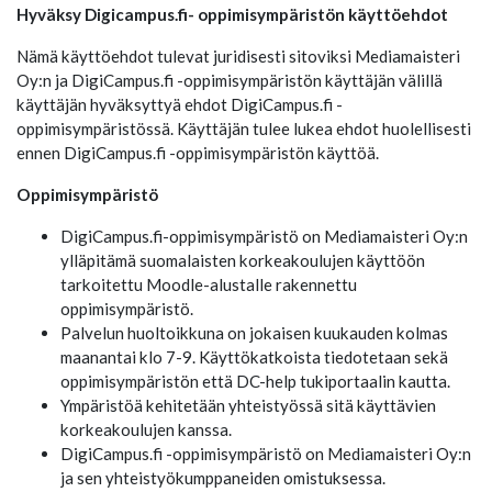
Hyväksy Digicampus.fi- oppimisympäristön käyttöehdot
Nämä käyttöehdot tulevat juridisesti sitoviksi Mediamaisteri
Oy:n ja DigiCampus.fi -oppimisympäristön käyttäjän välillä
käyttäjän hyväksyttyä ehdot DigiCampus.fi -
oppimisympäristössä. Käyttäjän tulee lukea ehdot huolellisesti
ennen DigiCampus.fi -oppimisympäristön käyttöä.
Oppimisympäristö
DigiCampus.fi-oppimisympäristö on Mediamaisteri Oy:n
ylläpitämä suomalaisten korkeakoulujen käyttöön
tarkoitettu Moodle-alustalle rakennettu
oppimisympäristö.
Palvelun huoltoikkuna on jokaisen kuukauden kolmas
maanantai klo 7-9. Käyttökatkoista tiedotetaan sekä
oppimisympäristön että DC-help tukiportaalin kautta.
Ympäristöä kehitetään yhteistyössä sitä käyttävien
korkeakoulujen kanssa.
DigiCampus.fi -oppimisympäristö on Mediamaisteri Oy:n
ja sen yhteistyökumppaneiden omistuksessa.