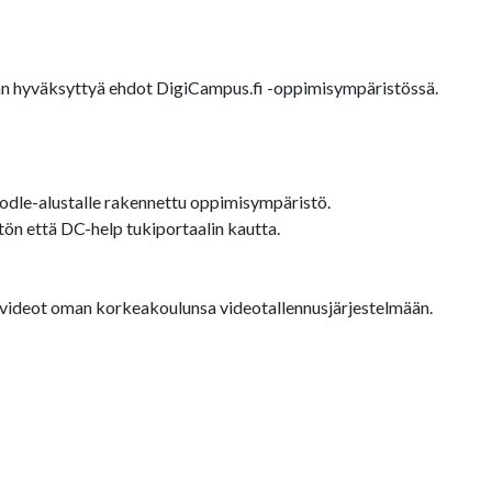
äjän hyväksyttyä ehdot DigiCampus.fi -oppimisympäristössä.
dle-alustalle rakennettu oppimisympäristö.
ön että DC-help tukiportaalin kautta.
a videot oman korkeakoulunsa videotallennusjärjestelmään.