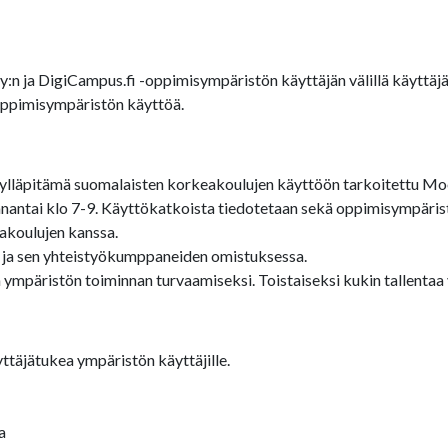
Oy:n ja DigiCampus.fi -oppimisympäristön käyttäjän välillä käytt
-oppimisympäristön käyttöä.
lläpitämä suomalaisten korkeakoulujen käyttöön tarkoitettu Moo
antai klo 7-9. Käyttökatkoista tiedotetaan sekä oppimisympärist
akoulujen kanssa.
 ja sen yhteistyökumppaneiden omistuksessa.
 ympäristön toiminnan turvaamiseksi. Toistaiseksi kukin tallenta
ttäjätukea ympäristön käyttäjille.
a