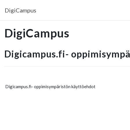
Siirry pääsisältöön
DigiCampus
DigiCampus
Digicampus.fi- oppimisympä
Digicampus.fi- oppimisympäristön käyttöehdot