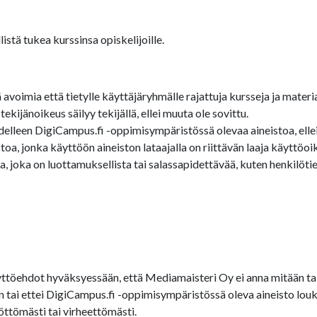
stä tukea kurssinsa opiskelijoille.
oimia että tietylle käyttäjäryhmälle rajattuja kursseja ja materia
ijänoikeus säilyy tekijällä, ellei muuta ole sovittu.
edelleen DigiCampus.fi -oppimisympäristössä olevaa aineistoa, ellei 
a, jonka käyttöön aineiston lataajalla on riittävän laaja käyttöoi
 joka on luottamuksellista tai salassapidettävää, kuten henkilötied
töehdot hyväksyessään, että Mediamaisteri Oy ei anna mitään tak
een tai ettei DigiCampus.fi -oppimisympäristössä oleva aineisto 
öttömästi tai virheettömästi.