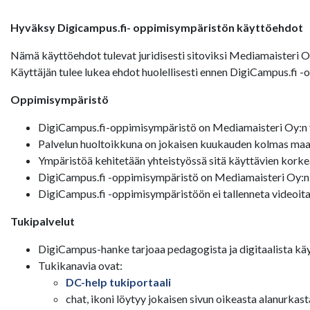
Hyväksy Digicampus.fi- oppimisympäristön käyttöehdot
Nämä käyttöehdot tulevat juridisesti sitoviksi Mediamaisteri 
Käyttäjän tulee lukea ehdot huolellisesti ennen DigiCampus.fi 
Oppimisympäristö
DigiCampus.fi-oppimisympäristö on Mediamaisteri Oy:n y
Palvelun huoltoikkuna on jokaisen kuukauden kolmas maan
Ympäristöä kehitetään yhteistyössä sitä käyttävien korke
DigiCampus.fi -oppimisympäristö on Mediamaisteri Oy:n
DigiCampus.fi -oppimisympäristöön ei tallenneta videoita
Tukipalvelut
DigiCampus-hanke tarjoaa pedagogista ja digitaalista käy
Tukikanavia ovat:
DC-help tukiportaali
chat, ikoni löytyy jokaisen sivun oikeasta alanurkast