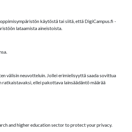
oppimisympäristön käytöstä tai siitä, että DigiCampus.fi -
istöön lataamista aineistoista.
nsa.
 välisin neuvotteluin. Jollei erimielisyyttä saada sovittua
ratkaistavaksi, ellei pakottava lainsäädäntö määrää
arch and higher education sector to protect your privacy.