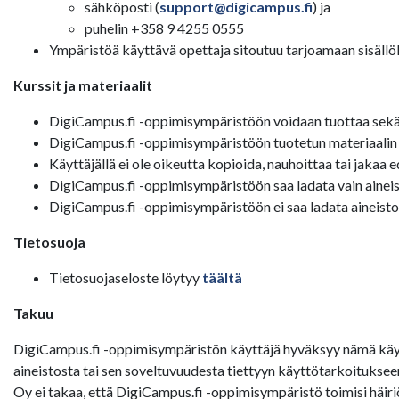
sähköposti (
support@digicampus.fi
) ja
puhelin +358 9 4255 0555
Ympäristöä käyttävä opettaja sitoutuu tarjoamaan sisällölli
Kurssit ja materiaalit
DigiCampus.fi -oppimisympäristöön voidaan tuottaa sekä av
DigiCampus.fi -oppimisympäristöön tuotetun materiaalin tek
Käyttäjällä ei ole oikeutta kopioida, nauhoittaa tai jakaa 
DigiCampus.fi -oppimisympäristöön saa ladata vain aineisto
DigiCampus.fi -oppimisympäristöön ei saa ladata aineistoa,
Tietosuoja
Tietosuojaseloste löytyy
täältä
Takuu
DigiCampus.fi -oppimisympäristön käyttäjä hyväksyy nämä käyt
aineistosta tai sen soveltuvuudesta tiettyyn käyttötarkoituks
Oy ei takaa, että DigiCampus.fi -oppimisympäristö toimisi häiri