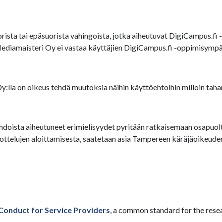
ista tai epäsuorista vahingoista, jotka aiheutuvat DigiCampus.fi -
Mediamaisteri Oy ei vastaa käyttäjien DigiCampus.fi -oppimisympär
lla on oikeus tehdä muutoksia näihin käyttöehtoihin milloin taha
doista aiheutuneet erimielisyydet pyritään ratkaisemaan osapuolten
elujen aloittamisesta, saatetaan asia Tampereen käräjäoikeuden 
Conduct for Service Providers
, a common standard for the rese