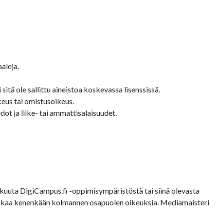
aleja.
sitä ole sallittu aineistoa koskevassa lisenssissä.
keus tai omistusoikeus.
ot ja liike- tai ammattisalaisuudet.
uuta DigiCampus.fi -oppimisympäristöstä tai siinä olevasta
loukkaa kenenkään kolmannen osapuolen oikeuksia. Mediamaisteri