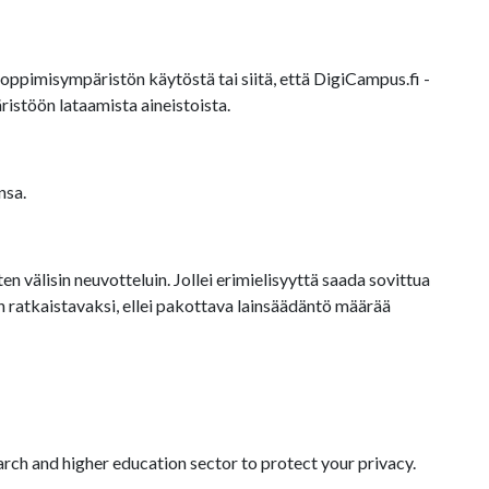
oppimisympäristön käytöstä tai siitä, että DigiCampus.fi -
istöön lataamista aineistoista.
nsa.
 välisin neuvotteluin. Jollei erimielisyyttä saada sovittua
ratkaistavaksi, ellei pakottava lainsäädäntö määrää
arch and higher education sector to protect your privacy.