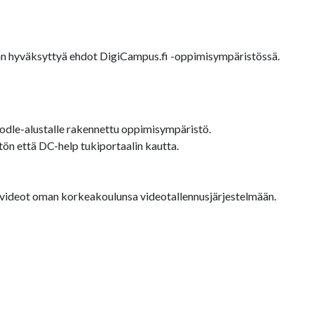
äjän hyväksyttyä ehdot DigiCampus.fi -oppimisympäristössä.
dle-alustalle rakennettu oppimisympäristö.
ön että DC-help tukiportaalin kautta.
a videot oman korkeakoulunsa videotallennusjärjestelmään.