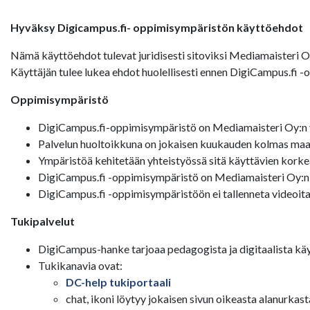
Hyväksy Digicampus.fi- oppimisympäristön käyttöehdot
Nämä käyttöehdot tulevat juridisesti sitoviksi Mediamaisteri 
Käyttäjän tulee lukea ehdot huolellisesti ennen DigiCampus.fi 
Oppimisympäristö
DigiCampus.fi-oppimisympäristö on Mediamaisteri Oy:n y
Palvelun huoltoikkuna on jokaisen kuukauden kolmas maan
Ympäristöä kehitetään yhteistyössä sitä käyttävien korke
DigiCampus.fi -oppimisympäristö on Mediamaisteri Oy:n
DigiCampus.fi -oppimisympäristöön ei tallenneta videoita
Tukipalvelut
DigiCampus-hanke tarjoaa pedagogista ja digitaalista käy
Tukikanavia ovat:
DC-help tukiportaali
chat, ikoni löytyy jokaisen sivun oikeasta alanurkast