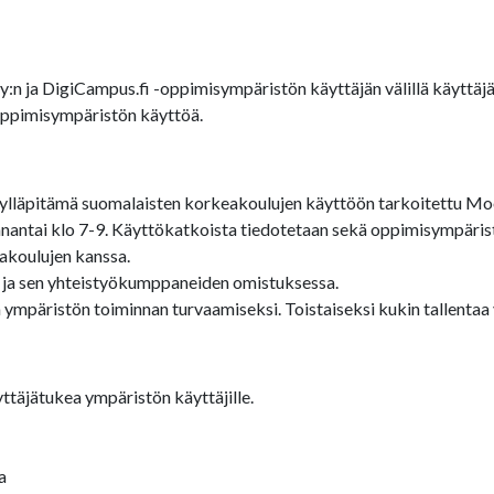
Oy:n ja DigiCampus.fi -oppimisympäristön käyttäjän välillä käytt
-oppimisympäristön käyttöä.
lläpitämä suomalaisten korkeakoulujen käyttöön tarkoitettu Moo
antai klo 7-9. Käyttökatkoista tiedotetaan sekä oppimisympärist
akoulujen kanssa.
 ja sen yhteistyökumppaneiden omistuksessa.
 ympäristön toiminnan turvaamiseksi. Toistaiseksi kukin tallenta
ttäjätukea ympäristön käyttäjille.
a