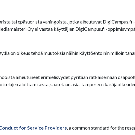
ista tai epäsuorista vahingoista, jotka aiheutuvat DigiCampus.fi -
Mediamaisteri Oy ei vastaa käyttäjien DigiCampus.fi -oppimisympär
lla on oikeus tehdä muutoksia näihin käyttöehtoihin milloin taha
doista aiheutuneet erimielisyydet pyritään ratkaisemaan osapuolten
elujen aloittamisesta, saatetaan asia Tampereen käräjäoikeuden 
Conduct for Service Providers
, a common standard for the rese