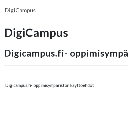
Siirry pääsisältöön
DigiCampus
DigiCampus
Digicampus.fi- oppimisympä
Digicampus.fi- oppimisympäristön käyttöehdot