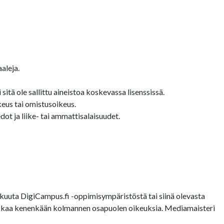
aleja.
sitä ole sallittu aineistoa koskevassa lisenssissä.
keus tai omistusoikeus.
ot ja liike- tai ammattisalaisuudet.
uuta DigiCampus.fi -oppimisympäristöstä tai siinä olevasta
loukkaa kenenkään kolmannen osapuolen oikeuksia. Mediamaisteri