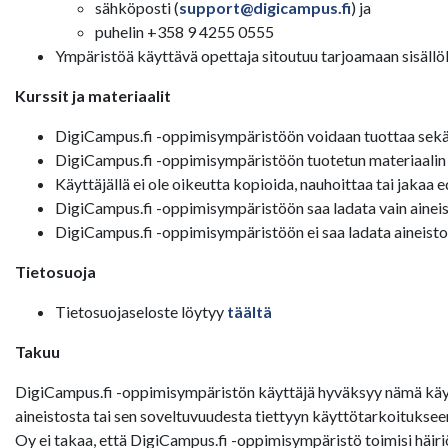
sähköposti (
support@digicampus.fi
) ja
puhelin +358 9 4255 0555
Ympäristöä käyttävä opettaja sitoutuu tarjoamaan sisällölli
Kurssit ja materiaalit
DigiCampus.fi -oppimisympäristöön voidaan tuottaa sekä av
DigiCampus.fi -oppimisympäristöön tuotetun materiaalin tek
Käyttäjällä ei ole oikeutta kopioida, nauhoittaa tai jakaa 
DigiCampus.fi -oppimisympäristöön saa ladata vain aineisto
DigiCampus.fi -oppimisympäristöön ei saa ladata aineistoa,
Tietosuoja
Tietosuojaseloste löytyy
täältä
Takuu
DigiCampus.fi -oppimisympäristön käyttäjä hyväksyy nämä käyt
aineistosta tai sen soveltuvuudesta tiettyyn käyttötarkoituks
Oy ei takaa, että DigiCampus.fi -oppimisympäristö toimisi häiri