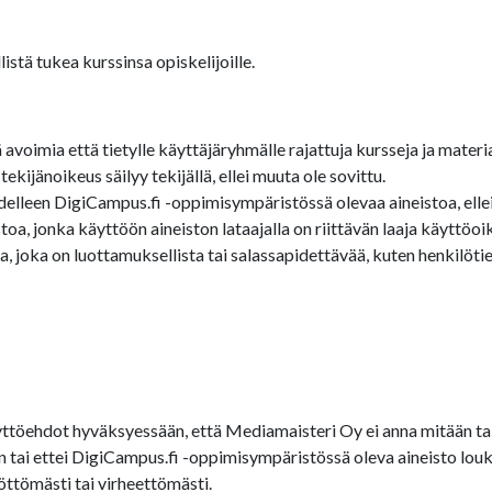
stä tukea kurssinsa opiskelijoille.
oimia että tietylle käyttäjäryhmälle rajattuja kursseja ja materia
ijänoikeus säilyy tekijällä, ellei muuta ole sovittu.
edelleen DigiCampus.fi -oppimisympäristössä olevaa aineistoa, ellei 
a, jonka käyttöön aineiston lataajalla on riittävän laaja käyttöoi
 joka on luottamuksellista tai salassapidettävää, kuten henkilötied
töehdot hyväksyessään, että Mediamaisteri Oy ei anna mitään tak
een tai ettei DigiCampus.fi -oppimisympäristössä oleva aineisto 
öttömästi tai virheettömästi.