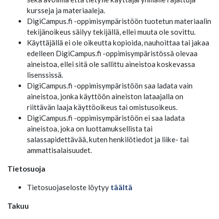
kursseja ja materiaaleja.
DigiCampus.fi -oppimisympäristöön tuotetun materiaalin
tekijänoikeus säilyy tekijällä, ellei muuta ole sovittu.
Käyttäjällä ei ole oikeutta kopioida, nauhoittaa tai jakaa
edelleen DigiCampus.fi -oppimisympäristössä olevaa
aineistoa, ellei sitä ole sallittu aineistoa koskevassa
lisenssissä.
DigiCampus.fi -oppimisympäristöön saa ladata vain
aineistoa, jonka käyttöön aineiston lataajalla on
riittävän laaja käyttöoikeus tai omistusoikeus.
DigiCampus.fi -oppimisympäristöön ei saa ladata
aineistoa, joka on luottamuksellista tai
salassapidettävää, kuten henkilötiedot ja liike- tai
ammattisalaisuudet.
Tietosuoja
Tietosuojaseloste löytyy
täältä
Takuu