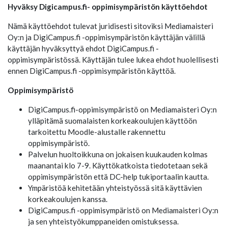
Hyväksy Digicampus.fi- oppimisympäristön käyttöehdot
Nämä käyttöehdot tulevat juridisesti sitoviksi Mediamaisteri
Oy:n ja DigiCampus.fi -oppimisympäristön käyttäjän välillä
käyttäjän hyväksyttyä ehdot DigiCampus.fi -
oppimisympäristössä. Käyttäjän tulee lukea ehdot huolellisesti
ennen DigiCampus.fi -oppimisympäristön käyttöä.
Oppimisympäristö
DigiCampus.fi-oppimisympäristö on Mediamaisteri Oy:n
ylläpitämä suomalaisten korkeakoulujen käyttöön
tarkoitettu Moodle-alustalle rakennettu
oppimisympäristö.
Palvelun huoltoikkuna on jokaisen kuukauden kolmas
maanantai klo 7-9. Käyttökatkoista tiedotetaan sekä
oppimisympäristön että DC-help tukiportaalin kautta.
Ympäristöä kehitetään yhteistyössä sitä käyttävien
korkeakoulujen kanssa.
DigiCampus.fi -oppimisympäristö on Mediamaisteri Oy:n
ja sen yhteistyökumppaneiden omistuksessa.