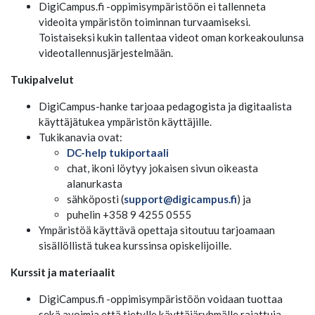
DigiCampus.fi -oppimisympäristöön ei tallenneta
videoita ympäristön toiminnan turvaamiseksi.
Toistaiseksi kukin tallentaa videot oman korkeakoulunsa
videotallennusjärjestelmään.
Tukipalvelut
DigiCampus-hanke tarjoaa pedagogista ja digitaalista
käyttäjätukea ympäristön käyttäjille.
Tukikanavia ovat:
DC-help tukiportaali
chat, ikoni löytyy jokaisen sivun oikeasta
alanurkasta
sähköposti (
support@digicampus.fi
) ja
puhelin +358 9 4255 0555
Ympäristöä käyttävä opettaja sitoutuu tarjoamaan
sisällöllistä tukea kurssinsa opiskelijoille.
Kurssit ja materiaalit
DigiCampus.fi -oppimisympäristöön voidaan tuottaa
sekä avoimia että tietylle käyttäjäryhmälle rajattuja