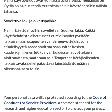
Nämä käyttöehdot ovat voimassa toistaiseksi. Mediamaisteri
Oy:lla on oikeus tehdä muutoksia näihin käyttöehtoihin milloin
tahansa.
Soveltuva laki ja oikeuspaikka
Näihin käyttöehtoihin sovelletaan Suomen lakia. Kaikki
käyttöehdoista aiheutuneet erimielisyydet pyritään
ratkaisemaan osapuolten välisin neuvotteluin. Jollei
erimielisyyttä saada sovittua osapuolten kesken
kuudenkymmenen (60) päivän kuluessa neuvottelujen
aloittamisesta, saatetaan asia Tampereen käräjäoikeuden
ratkaistavaksi, ellei pakottava lainsäädäntö määrää
oikeuspaikasta toisin.
Your personal data will be protected according to the
Code of
Conduct for Service Providers
, a common standard for the
research and higher education sector to protect your privacy.