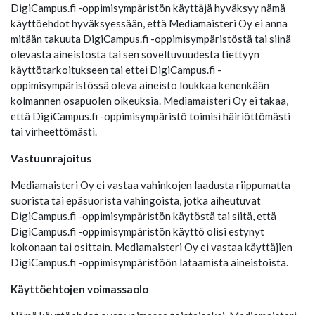
DigiCampus.fi -oppimisympäristön käyttäjä hyväksyy nämä
käyttöehdot hyväksyessään, että Mediamaisteri Oy ei anna
mitään takuuta DigiCampus.fi -oppimisympäristöstä tai siinä
olevasta aineistosta tai sen soveltuvuudesta tiettyyn
käyttötarkoitukseen tai ettei DigiCampus.fi -
oppimisympäristössä oleva aineisto loukkaa kenenkään
kolmannen osapuolen oikeuksia. Mediamaisteri Oy ei takaa,
että DigiCampus.fi -oppimisympäristö toimisi häiriöttömästi
tai virheettömästi.
Vastuunrajoitus
Mediamaisteri Oy ei vastaa vahinkojen laadusta riippumatta
suorista tai epäsuorista vahingoista, jotka aiheutuvat
DigiCampus.fi -oppimisympäristön käytöstä tai siitä, että
DigiCampus.fi -oppimisympäristön käyttö olisi estynyt
kokonaan tai osittain. Mediamaisteri Oy ei vastaa käyttäjien
DigiCampus.fi -oppimisympäristöön lataamista aineistoista.
Käyttöehtojen voimassaolo