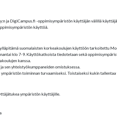
Oy:n ja DigiCampus.fi -oppimisympäristön käyttäjän välillä käytt
-oppimisympäristön käyttöä.
lläpitämä suomalaisten korkeakoulujen käyttöön tarkoitettu Moo
antai klo 7-9. Käyttökatkoista tiedotetaan sekä oppimisympärist
akoulujen kanssa.
 ja sen yhteistyökumppaneiden omistuksessa.
 ympäristön toiminnan turvaamiseksi. Toistaiseksi kukin tallenta
ttäjätukea ympäristön käyttäjille.
a