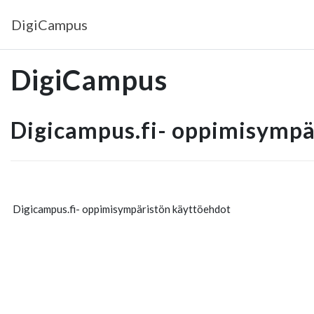
Siirry pääsisältöön
DigiCampus
DigiCampus
Digicampus.fi- oppimisympä
Digicampus.fi- oppimisympäristön käyttöehdot