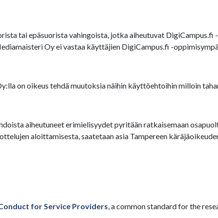
ista tai epäsuorista vahingoista, jotka aiheutuvat DigiCampus.fi -
Mediamaisteri Oy ei vastaa käyttäjien DigiCampus.fi -oppimisympär
lla on oikeus tehdä muutoksia näihin käyttöehtoihin milloin taha
doista aiheutuneet erimielisyydet pyritään ratkaisemaan osapuolten
elujen aloittamisesta, saatetaan asia Tampereen käräjäoikeuden 
Conduct for Service Providers
, a common standard for the rese