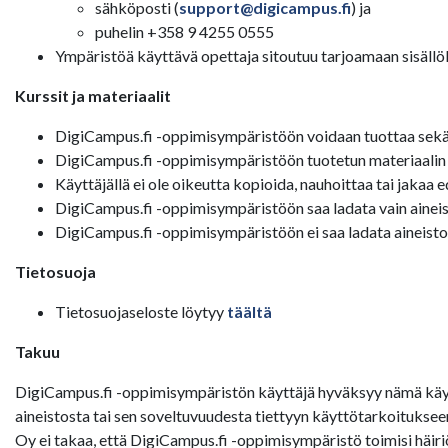
sähköposti (
support@digicampus.fi
) ja
puhelin +358 9 4255 0555
Ympäristöä käyttävä opettaja sitoutuu tarjoamaan sisällölli
Kurssit ja materiaalit
DigiCampus.fi -oppimisympäristöön voidaan tuottaa sekä av
DigiCampus.fi -oppimisympäristöön tuotetun materiaalin tek
Käyttäjällä ei ole oikeutta kopioida, nauhoittaa tai jakaa 
DigiCampus.fi -oppimisympäristöön saa ladata vain aineisto
DigiCampus.fi -oppimisympäristöön ei saa ladata aineistoa,
Tietosuoja
Tietosuojaseloste löytyy
täältä
Takuu
DigiCampus.fi -oppimisympäristön käyttäjä hyväksyy nämä käyt
aineistosta tai sen soveltuvuudesta tiettyyn käyttötarkoituks
Oy ei takaa, että DigiCampus.fi -oppimisympäristö toimisi häiri