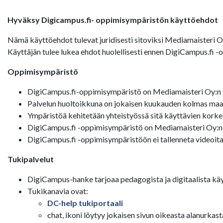
Hyväksy Digicampus.fi- oppimisympäristön käyttöehdot
Nämä käyttöehdot tulevat juridisesti sitoviksi Mediamaisteri 
Käyttäjän tulee lukea ehdot huolellisesti ennen DigiCampus.fi 
Oppimisympäristö
DigiCampus.fi-oppimisympäristö on Mediamaisteri Oy:n y
Palvelun huoltoikkuna on jokaisen kuukauden kolmas maan
Ympäristöä kehitetään yhteistyössä sitä käyttävien korke
DigiCampus.fi -oppimisympäristö on Mediamaisteri Oy:n
DigiCampus.fi -oppimisympäristöön ei tallenneta videoita
Tukipalvelut
DigiCampus-hanke tarjoaa pedagogista ja digitaalista käy
Tukikanavia ovat:
DC-help tukiportaali
chat, ikoni löytyy jokaisen sivun oikeasta alanurkast