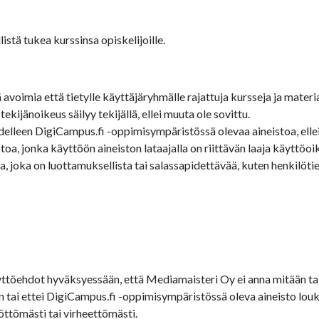
stä tukea kurssinsa opiskelijoille.
oimia että tietylle käyttäjäryhmälle rajattuja kursseja ja materia
ijänoikeus säilyy tekijällä, ellei muuta ole sovittu.
edelleen DigiCampus.fi -oppimisympäristössä olevaa aineistoa, ellei 
a, jonka käyttöön aineiston lataajalla on riittävän laaja käyttöoi
 joka on luottamuksellista tai salassapidettävää, kuten henkilötied
töehdot hyväksyessään, että Mediamaisteri Oy ei anna mitään tak
een tai ettei DigiCampus.fi -oppimisympäristössä oleva aineisto 
öttömästi tai virheettömästi.