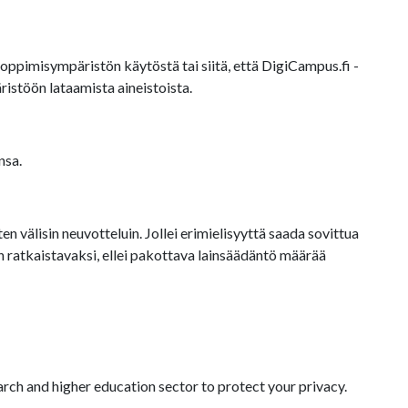
oppimisympäristön käytöstä tai siitä, että DigiCampus.fi -
istöön lataamista aineistoista.
nsa.
 välisin neuvotteluin. Jollei erimielisyyttä saada sovittua
ratkaistavaksi, ellei pakottava lainsäädäntö määrää
arch and higher education sector to protect your privacy.