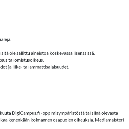
aleja.
sitä ole sallittu aineistoa koskevassa lisenssissä.
keus tai omistusoikeus.
ot ja liike- tai ammattisalaisuudet.
uuta DigiCampus.fi -oppimisympäristöstä tai siinä olevasta
loukkaa kenenkään kolmannen osapuolen oikeuksia. Mediamaisteri