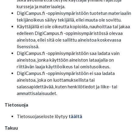
kursseja ja materiaaleja.
DigiCampus.fi -oppimisympäristöön tuotetun materiaalin
tekijänoikeus säilyy tekijällä, ellei muuta ole sovittu.
Käyttäjällä ei ole oikeutta kopioida, nauhoittaa tai jakaa
edelleen DigiCampus.fi -oppimisympäristössä olevaa
aineistoa, ellei sitä ole sallittu aineistoa koskevassa
lisenssissä.
DigiCampus.fi -oppimisympäristöön saa ladata vain
aineistoa, jonka käyttöön aineiston lataajalla on
riittävän laaja käyttöoikeus tai omistusoikeus.
DigiCampus.fi -oppimisympäristöön ei saa ladata
aineistoa, joka on luottamuksellista tai
salassapidettävää, kuten henkilötiedot ja liike- tai
ammattisalaisuudet.
Tietosuoja
Tietosuojaseloste löytyy
täältä
Takuu