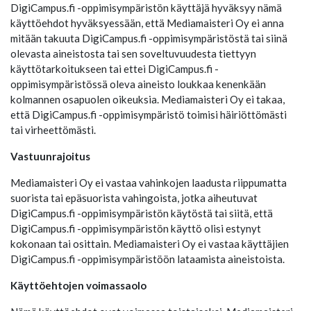
DigiCampus.fi -oppimisympäristön käyttäjä hyväksyy nämä
käyttöehdot hyväksyessään, että Mediamaisteri Oy ei anna
mitään takuuta DigiCampus.fi -oppimisympäristöstä tai siinä
olevasta aineistosta tai sen soveltuvuudesta tiettyyn
käyttötarkoitukseen tai ettei DigiCampus.fi -
oppimisympäristössä oleva aineisto loukkaa kenenkään
kolmannen osapuolen oikeuksia. Mediamaisteri Oy ei takaa,
että DigiCampus.fi -oppimisympäristö toimisi häiriöttömästi
tai virheettömästi.
Vastuunrajoitus
Mediamaisteri Oy ei vastaa vahinkojen laadusta riippumatta
suorista tai epäsuorista vahingoista, jotka aiheutuvat
DigiCampus.fi -oppimisympäristön käytöstä tai siitä, että
DigiCampus.fi -oppimisympäristön käyttö olisi estynyt
kokonaan tai osittain. Mediamaisteri Oy ei vastaa käyttäjien
DigiCampus.fi -oppimisympäristöön lataamista aineistoista.
Käyttöehtojen voimassaolo