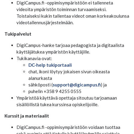
DigiCampus.fi -oppimisympäristöön ei tallenneta
videoita ympäristön toiminnan turvaamiseksi.
Toistaiseksi kukin tallentaa videot oman korkeakoulunsa
videotallennusjärjestelmään.
Tukipalvelut
DigiCampus-hanke tarjoaa pedagogista ja digitaalista
käyttäjätukea ympäristön käyttäjille.
Tukikanavia ovat:
DC-help tukiportaali
chat, ikoni löytyy jokaisen sivun oikeasta
alanurkasta
sähköposti (
support@digicampus.fi
) ja
puhelin +358 9 4255 0555
Ympäristöä käyttävä opettaja sitoutuu tarjoamaan
sisällöllistä tukea kurssinsa opiskelijoille.
Kurssit ja materiaalit
DigiCampus.fi -oppimisympäristöön voidaan tuottaa
sekä avoimia että tietylle käyttäjäryhmälle rajattuja