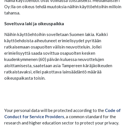
Nämä käyttöehdot ovat voimassa toistaiseksi. Mediamaisteri
Oy:lla on oikeus tehdä muutoksia näihin käyttöehtoihin milloin
tahansa.
Soveltuva laki ja oikeuspaikka
Näihin käyttöehtoihin sovelletaan Suomen lakia. Kaikki
käyttöehdoista aiheutuneet erimielisyydet pyritään
ratkaisemaan osapuolten välisin neuvotteluin. Jollei
erimielisyyttä saada sovittua osapuolten kesken
kuudenkymmenen (60) päivän kuluessa neuvottelujen
aloittamisesta, saatetaan asia Tampereen käräjäoikeuden
ratkaistavaksi, ellei pakottava lainsäädäntö määrää
oikeuspaikasta toisin.
Your personal data will be protected according to the
Code of
Conduct for Service Providers
, a common standard for the
research and higher education sector to protect your privacy.