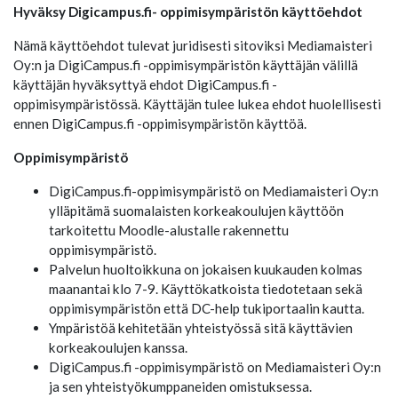
Hyväksy Digicampus.fi- oppimisympäristön käyttöehdot
Nämä käyttöehdot tulevat juridisesti sitoviksi Mediamaisteri
Oy:n ja DigiCampus.fi -oppimisympäristön käyttäjän välillä
käyttäjän hyväksyttyä ehdot DigiCampus.fi -
oppimisympäristössä. Käyttäjän tulee lukea ehdot huolellisesti
ennen DigiCampus.fi -oppimisympäristön käyttöä.
Oppimisympäristö
DigiCampus.fi-oppimisympäristö on Mediamaisteri Oy:n
ylläpitämä suomalaisten korkeakoulujen käyttöön
tarkoitettu Moodle-alustalle rakennettu
oppimisympäristö.
Palvelun huoltoikkuna on jokaisen kuukauden kolmas
maanantai klo 7-9. Käyttökatkoista tiedotetaan sekä
oppimisympäristön että DC-help tukiportaalin kautta.
Ympäristöä kehitetään yhteistyössä sitä käyttävien
korkeakoulujen kanssa.
DigiCampus.fi -oppimisympäristö on Mediamaisteri Oy:n
ja sen yhteistyökumppaneiden omistuksessa.