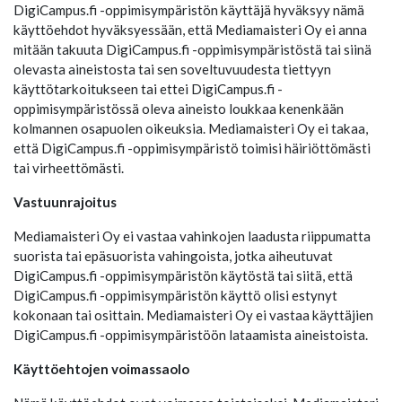
DigiCampus.fi -oppimisympäristön käyttäjä hyväksyy nämä
käyttöehdot hyväksyessään, että Mediamaisteri Oy ei anna
mitään takuuta DigiCampus.fi -oppimisympäristöstä tai siinä
olevasta aineistosta tai sen soveltuvuudesta tiettyyn
käyttötarkoitukseen tai ettei DigiCampus.fi -
oppimisympäristössä oleva aineisto loukkaa kenenkään
kolmannen osapuolen oikeuksia. Mediamaisteri Oy ei takaa,
että DigiCampus.fi -oppimisympäristö toimisi häiriöttömästi
tai virheettömästi.
Vastuunrajoitus
Mediamaisteri Oy ei vastaa vahinkojen laadusta riippumatta
suorista tai epäsuorista vahingoista, jotka aiheutuvat
DigiCampus.fi -oppimisympäristön käytöstä tai siitä, että
DigiCampus.fi -oppimisympäristön käyttö olisi estynyt
kokonaan tai osittain. Mediamaisteri Oy ei vastaa käyttäjien
DigiCampus.fi -oppimisympäristöön lataamista aineistoista.
Käyttöehtojen voimassaolo