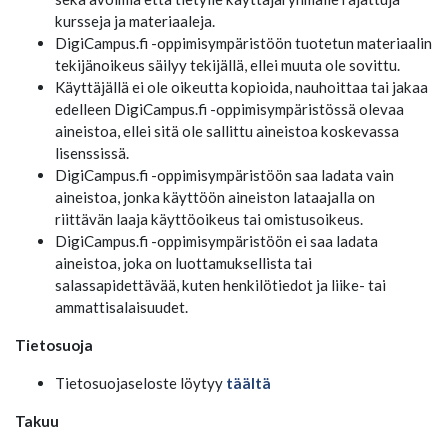
kursseja ja materiaaleja.
DigiCampus.fi -oppimisympäristöön tuotetun materiaalin
tekijänoikeus säilyy tekijällä, ellei muuta ole sovittu.
Käyttäjällä ei ole oikeutta kopioida, nauhoittaa tai jakaa
edelleen DigiCampus.fi -oppimisympäristössä olevaa
aineistoa, ellei sitä ole sallittu aineistoa koskevassa
lisenssissä.
DigiCampus.fi -oppimisympäristöön saa ladata vain
aineistoa, jonka käyttöön aineiston lataajalla on
riittävän laaja käyttöoikeus tai omistusoikeus.
DigiCampus.fi -oppimisympäristöön ei saa ladata
aineistoa, joka on luottamuksellista tai
salassapidettävää, kuten henkilötiedot ja liike- tai
ammattisalaisuudet.
Tietosuoja
Tietosuojaseloste löytyy
täältä
Takuu