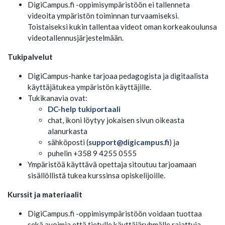
DigiCampus.fi -oppimisympäristöön ei tallenneta
videoita ympäristön toiminnan turvaamiseksi.
Toistaiseksi kukin tallentaa videot oman korkeakoulunsa
videotallennusjärjestelmään.
Tukipalvelut
DigiCampus-hanke tarjoaa pedagogista ja digitaalista
käyttäjätukea ympäristön käyttäjille.
Tukikanavia ovat:
DC-help tukiportaali
chat, ikoni löytyy jokaisen sivun oikeasta
alanurkasta
sähköposti (
support@digicampus.fi
) ja
puhelin +358 9 4255 0555
Ympäristöä käyttävä opettaja sitoutuu tarjoamaan
sisällöllistä tukea kurssinsa opiskelijoille.
Kurssit ja materiaalit
DigiCampus.fi -oppimisympäristöön voidaan tuottaa
sekä avoimia että tietylle käyttäjäryhmälle rajattuja