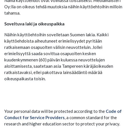
Nämä käyttöehdot ovat voimassa toistaiseksi. Mediamaisteri
Oy:lla on oikeus tehdä muutoksia näihin käyttöehtoihin milloin
tahansa.
Soveltuva laki ja oikeuspaikka
Näihin käyttöehtoihin sovelletaan Suomen lakia. Kaikki
käyttöehdoista aiheutuneet erimielisyydet pyritään
ratkaisemaan osapuolten välisin neuvotteluin. Jollei
erimielisyyttä saada sovittua osapuolten kesken
kuudenkymmenen (60) päivän kuluessa neuvottelujen
aloittamisesta, saatetaan asia Tampereen käräjäoikeuden
ratkaistavaksi, ellei pakottava lainsäädäntö määrää
oikeuspaikasta toisin.
Your personal data will be protected according to the
Code of
Conduct for Service Providers
, a common standard for the
research and higher education sector to protect your privacy.