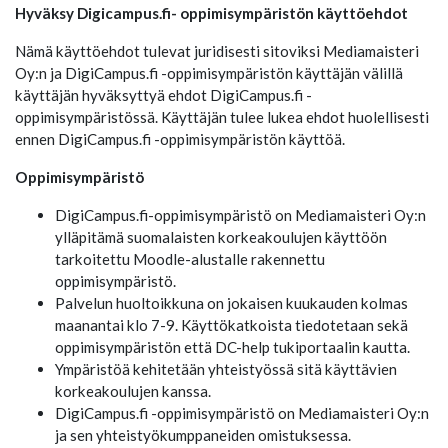
Hyväksy Digicampus.fi- oppimisympäristön käyttöehdot
Nämä käyttöehdot tulevat juridisesti sitoviksi Mediamaisteri
Oy:n ja DigiCampus.fi -oppimisympäristön käyttäjän välillä
käyttäjän hyväksyttyä ehdot DigiCampus.fi -
oppimisympäristössä. Käyttäjän tulee lukea ehdot huolellisesti
ennen DigiCampus.fi -oppimisympäristön käyttöä.
Oppimisympäristö
DigiCampus.fi-oppimisympäristö on Mediamaisteri Oy:n
ylläpitämä suomalaisten korkeakoulujen käyttöön
tarkoitettu Moodle-alustalle rakennettu
oppimisympäristö.
Palvelun huoltoikkuna on jokaisen kuukauden kolmas
maanantai klo 7-9. Käyttökatkoista tiedotetaan sekä
oppimisympäristön että DC-help tukiportaalin kautta.
Ympäristöä kehitetään yhteistyössä sitä käyttävien
korkeakoulujen kanssa.
DigiCampus.fi -oppimisympäristö on Mediamaisteri Oy:n
ja sen yhteistyökumppaneiden omistuksessa.