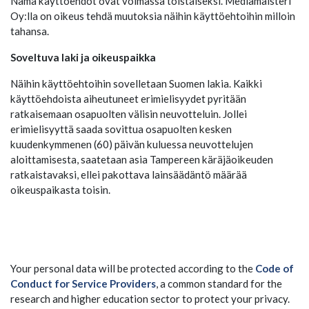
Nämä käyttöehdot ovat voimassa toistaiseksi. Mediamaisteri
Oy:lla on oikeus tehdä muutoksia näihin käyttöehtoihin milloin
tahansa.
Soveltuva laki ja oikeuspaikka
Näihin käyttöehtoihin sovelletaan Suomen lakia. Kaikki
käyttöehdoista aiheutuneet erimielisyydet pyritään
ratkaisemaan osapuolten välisin neuvotteluin. Jollei
erimielisyyttä saada sovittua osapuolten kesken
kuudenkymmenen (60) päivän kuluessa neuvottelujen
aloittamisesta, saatetaan asia Tampereen käräjäoikeuden
ratkaistavaksi, ellei pakottava lainsäädäntö määrää
oikeuspaikasta toisin.
Your personal data will be protected according to the
Code of
Conduct for Service Providers
, a common standard for the
research and higher education sector to protect your privacy.