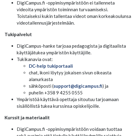
DigiCampus.fi -oppimisympäristöön ei tallenneta
videoita ympäristön toiminnan turvaamiseksi.
Toistaiseksi kukin tallentaa videot oman korkeakoulunsa
videotallennusjärjestelmään.
Tukipalvelut
DigiCampus-hanke tarjoaa pedagogista ja digitaalista
käyttäjätukea ympäristön käyttäjille.
Tukikanavia ovat:
DC-help tukiportaali
chat, ikoni löytyy jokaisen sivun oikeasta
alanurkasta
sähköposti (
support@digicampus.fi
) ja
puhelin +358 9 4255 0555
Ympäristöä käyttävä opettaja sitoutuu tarjoamaan
sisällöllistä tukea kurssinsa opiskelijoille.
Kurssit ja materiaalit
DigiCampus.fi -oppimisympäristöön voidaan tuottaa
sekä avoimia että tietylle käyttäjäryhmälle rajattuja