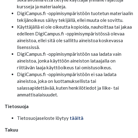
kursseja ja materiaaleja.
DigiCampus.fi -oppimisympäristöön tuotetun materiaalin
tekijänoikeus säilyy tekijällä, ellei muuta ole sovittu.
Käyttäjällä ei ole oikeutta kopioida, nauhoittaa tai jakaa
edelleen DigiCampus.fi -oppimisympäristössä olevaa
aineistoa, ellei sitä ole sallittu aineistoa koskevassa
lisenssissä.
DigiCampus.fi -oppimisympäristöön saa ladata vain
aineistoa, jonka käyttöön aineiston lataajalla on
riittävän laaja käyttöoikeus tai omistusoikeus.
DigiCampus.fi -oppimisympäristöön ei saa ladata
aineistoa, joka on luottamuksellista tai
salassapidettävää, kuten henkilötiedot ja liike- tai
ammattisalaisuudet.
Tietosuoja
Tietosuojaseloste löytyy
täältä
Takuu