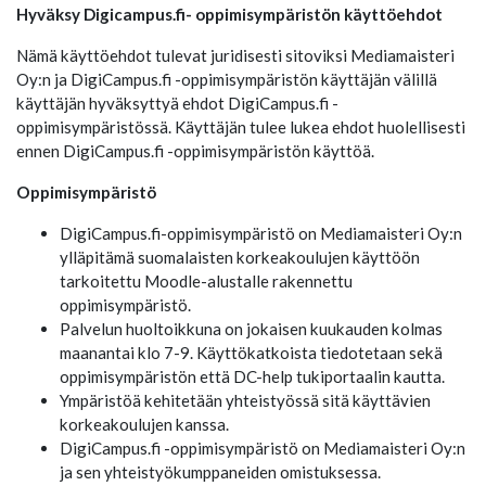
Hyväksy Digicampus.fi- oppimisympäristön käyttöehdot
Nämä käyttöehdot tulevat juridisesti sitoviksi Mediamaisteri
Oy:n ja DigiCampus.fi -oppimisympäristön käyttäjän välillä
käyttäjän hyväksyttyä ehdot DigiCampus.fi -
oppimisympäristössä. Käyttäjän tulee lukea ehdot huolellisesti
ennen DigiCampus.fi -oppimisympäristön käyttöä.
Oppimisympäristö
DigiCampus.fi-oppimisympäristö on Mediamaisteri Oy:n
ylläpitämä suomalaisten korkeakoulujen käyttöön
tarkoitettu Moodle-alustalle rakennettu
oppimisympäristö.
Palvelun huoltoikkuna on jokaisen kuukauden kolmas
maanantai klo 7-9. Käyttökatkoista tiedotetaan sekä
oppimisympäristön että DC-help tukiportaalin kautta.
Ympäristöä kehitetään yhteistyössä sitä käyttävien
korkeakoulujen kanssa.
DigiCampus.fi -oppimisympäristö on Mediamaisteri Oy:n
ja sen yhteistyökumppaneiden omistuksessa.