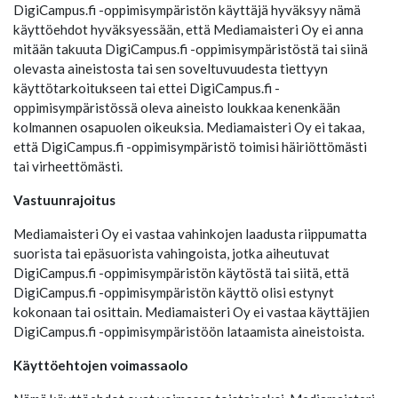
DigiCampus.fi -oppimisympäristön käyttäjä hyväksyy nämä
käyttöehdot hyväksyessään, että Mediamaisteri Oy ei anna
mitään takuuta DigiCampus.fi -oppimisympäristöstä tai siinä
olevasta aineistosta tai sen soveltuvuudesta tiettyyn
käyttötarkoitukseen tai ettei DigiCampus.fi -
oppimisympäristössä oleva aineisto loukkaa kenenkään
kolmannen osapuolen oikeuksia. Mediamaisteri Oy ei takaa,
että DigiCampus.fi -oppimisympäristö toimisi häiriöttömästi
tai virheettömästi.
Vastuunrajoitus
Mediamaisteri Oy ei vastaa vahinkojen laadusta riippumatta
suorista tai epäsuorista vahingoista, jotka aiheutuvat
DigiCampus.fi -oppimisympäristön käytöstä tai siitä, että
DigiCampus.fi -oppimisympäristön käyttö olisi estynyt
kokonaan tai osittain. Mediamaisteri Oy ei vastaa käyttäjien
DigiCampus.fi -oppimisympäristöön lataamista aineistoista.
Käyttöehtojen voimassaolo