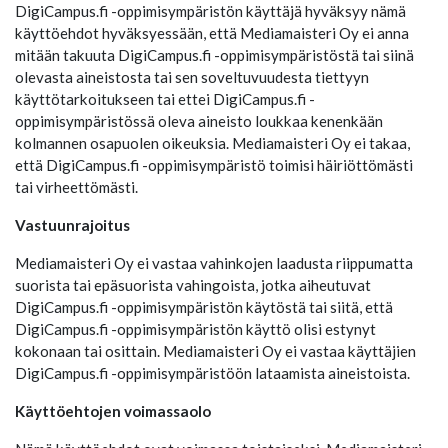
DigiCampus.fi -oppimisympäristön käyttäjä hyväksyy nämä
käyttöehdot hyväksyessään, että Mediamaisteri Oy ei anna
mitään takuuta DigiCampus.fi -oppimisympäristöstä tai siinä
olevasta aineistosta tai sen soveltuvuudesta tiettyyn
käyttötarkoitukseen tai ettei DigiCampus.fi -
oppimisympäristössä oleva aineisto loukkaa kenenkään
kolmannen osapuolen oikeuksia. Mediamaisteri Oy ei takaa,
että DigiCampus.fi -oppimisympäristö toimisi häiriöttömästi
tai virheettömästi.
Vastuunrajoitus
Mediamaisteri Oy ei vastaa vahinkojen laadusta riippumatta
suorista tai epäsuorista vahingoista, jotka aiheutuvat
DigiCampus.fi -oppimisympäristön käytöstä tai siitä, että
DigiCampus.fi -oppimisympäristön käyttö olisi estynyt
kokonaan tai osittain. Mediamaisteri Oy ei vastaa käyttäjien
DigiCampus.fi -oppimisympäristöön lataamista aineistoista.
Käyttöehtojen voimassaolo