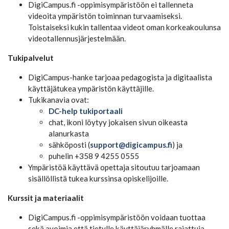
DigiCampus.fi -oppimisympäristöön ei tallenneta
videoita ympäristön toiminnan turvaamiseksi.
Toistaiseksi kukin tallentaa videot oman korkeakoulunsa
videotallennusjärjestelmään.
Tukipalvelut
DigiCampus-hanke tarjoaa pedagogista ja digitaalista
käyttäjätukea ympäristön käyttäjille.
Tukikanavia ovat:
DC-help tukiportaali
chat, ikoni löytyy jokaisen sivun oikeasta
alanurkasta
sähköposti (
support@digicampus.fi
) ja
puhelin +358 9 4255 0555
Ympäristöä käyttävä opettaja sitoutuu tarjoamaan
sisällöllistä tukea kurssinsa opiskelijoille.
Kurssit ja materiaalit
DigiCampus.fi -oppimisympäristöön voidaan tuottaa
sekä avoimia että tietylle käyttäjäryhmälle rajattuja