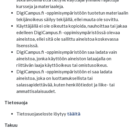
kursseja ja materiaaleja.
DigiCampus.fi -oppimisympäristöön tuotetun materiaalin
tekijänoikeus säilyy tekijällä, ellei muuta ole sovittu.
Käyttäjällä ei ole oikeutta kopioida, nauhoittaa tai jakaa
edelleen DigiCampus.fi -oppimisympäristössä olevaa
aineistoa, ellei sitä ole sallittu aineistoa koskevassa
lisenssissä.
DigiCampus.fi -oppimisympäristöön saa ladata vain
aineistoa, jonka käyttöön aineiston lataajalla on
riittävän laaja käyttöoikeus tai omistusoikeus.
DigiCampus.fi -oppimisympäristöön ei saa ladata
aineistoa, joka on luottamuksellista tai
salassapidettävää, kuten henkilötiedot ja liike- tai
ammattisalaisuudet.
Tietosuoja
Tietosuojaseloste löytyy
täältä
Takuu