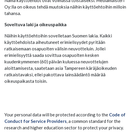
Nämä käyttöehdot ovat voimassa toistaiseksi. Mediamaisteri
Oy:lla on oikeus tehdä muutoksia näihin käyttöehtoihin milloin
tahansa.
Soveltuva laki ja oikeuspaikka
Näihin käyttöehtoihin sovelletaan Suomen lakia. Kaikki
käyttöehdoista aiheutuneet erimielisyydet pyritään
ratkaisemaan osapuolten välisin neuvotteluin. Jollei
erimielisyyttä saada sovittua osapuolten kesken
kuudenkymmenen (60) päivän kuluessa neuvottelujen
aloittamisesta, saatetaan asia Tampereen käräjäoikeuden
ratkaistavaksi, ellei pakottava lainsäädäntö määrää
oikeuspaikasta toisin.
Your personal data will be protected according to the
Code of
Conduct for Service Providers
, a common standard for the
research and higher education sector to protect your privacy.