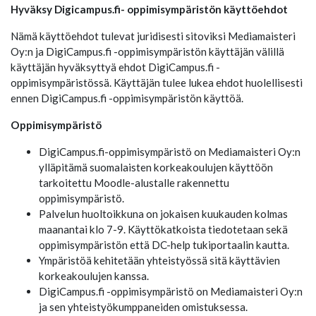
Hyväksy Digicampus.fi- oppimisympäristön käyttöehdot
Nämä käyttöehdot tulevat juridisesti sitoviksi Mediamaisteri
Oy:n ja DigiCampus.fi -oppimisympäristön käyttäjän välillä
käyttäjän hyväksyttyä ehdot DigiCampus.fi -
oppimisympäristössä. Käyttäjän tulee lukea ehdot huolellisesti
ennen DigiCampus.fi -oppimisympäristön käyttöä.
Oppimisympäristö
DigiCampus.fi-oppimisympäristö on Mediamaisteri Oy:n
ylläpitämä suomalaisten korkeakoulujen käyttöön
tarkoitettu Moodle-alustalle rakennettu
oppimisympäristö.
Palvelun huoltoikkuna on jokaisen kuukauden kolmas
maanantai klo 7-9. Käyttökatkoista tiedotetaan sekä
oppimisympäristön että DC-help tukiportaalin kautta.
Ympäristöä kehitetään yhteistyössä sitä käyttävien
korkeakoulujen kanssa.
DigiCampus.fi -oppimisympäristö on Mediamaisteri Oy:n
ja sen yhteistyökumppaneiden omistuksessa.