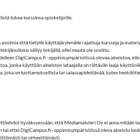
stä tukea kurssinsa opiskelijoille.
oimia että tietylle käyttäjäryhmälle rajattuja kursseja ja materia
ijänoikeus säilyy tekijällä, ellei muuta ole sovittu.
edelleen DigiCampus.fi -oppimisympäristössä olevaa aineistoa, ellei 
a, jonka käyttöön aineiston lataajalla on riittävän laaja käyttöoi
 joka on luottamuksellista tai salassapidettävää, kuten henkilötied
töehdot hyväksyessään, että Mediamaisteri Oy ei anna mitään tak
een tai ettei DigiCampus.fi -oppimisympäristössä oleva aineisto 
öttömästi tai virheettömästi.