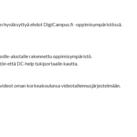
äjän hyväksyttyä ehdot DigiCampus.fi -oppimisympäristössä.
dle-alustalle rakennettu oppimisympäristö.
ön että DC-help tukiportaalin kautta.
a videot oman korkeakoulunsa videotallennusjärjestelmään.