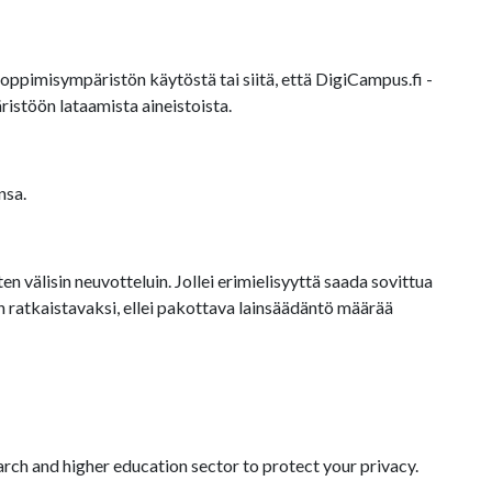
oppimisympäristön käytöstä tai siitä, että DigiCampus.fi -
istöön lataamista aineistoista.
nsa.
 välisin neuvotteluin. Jollei erimielisyyttä saada sovittua
ratkaistavaksi, ellei pakottava lainsäädäntö määrää
arch and higher education sector to protect your privacy.