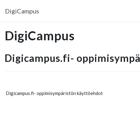
Siirry pääsisältöön
DigiCampus
DigiCampus
Digicampus.fi- oppimisympä
Digicampus.fi- oppimisympäristön käyttöehdot