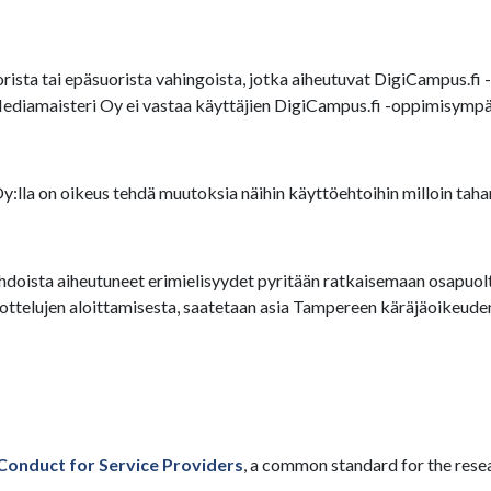
ista tai epäsuorista vahingoista, jotka aiheutuvat DigiCampus.fi -
Mediamaisteri Oy ei vastaa käyttäjien DigiCampus.fi -oppimisympär
lla on oikeus tehdä muutoksia näihin käyttöehtoihin milloin taha
doista aiheutuneet erimielisyydet pyritään ratkaisemaan osapuolten
elujen aloittamisesta, saatetaan asia Tampereen käräjäoikeuden 
Conduct for Service Providers
, a common standard for the rese