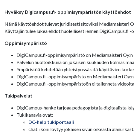
Hyväksy Digicampus.fi- oppimisympäristön käyttöehdot
Nämä käyttöehdot tulevat juridisesti sitoviksi Mediamaisteri 
Käyttäjän tulee lukea ehdot huolellisesti ennen DigiCampus.fi 
Oppimisympäristö
DigiCampus.fi-oppimisympäristö on Mediamaisteri Oy:n y
Palvelun huoltoikkuna on jokaisen kuukauden kolmas maan
Ympäristöä kehitetään yhteistyössä sitä käyttävien korke
DigiCampus.fi -oppimisympäristö on Mediamaisteri Oy:n
DigiCampus.fi -oppimisympäristöön ei tallenneta videoita
Tukipalvelut
DigiCampus-hanke tarjoaa pedagogista ja digitaalista käy
Tukikanavia ovat:
DC-help tukiportaali
chat, ikoni löytyy jokaisen sivun oikeasta alanurkast