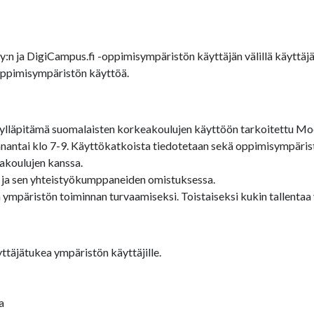
Oy:n ja DigiCampus.fi -oppimisympäristön käyttäjän välillä käytt
-oppimisympäristön käyttöä.
lläpitämä suomalaisten korkeakoulujen käyttöön tarkoitettu Moo
antai klo 7-9. Käyttökatkoista tiedotetaan sekä oppimisympärist
akoulujen kanssa.
 ja sen yhteistyökumppaneiden omistuksessa.
 ympäristön toiminnan turvaamiseksi. Toistaiseksi kukin tallenta
ttäjätukea ympäristön käyttäjille.
a