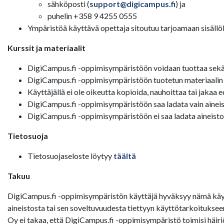
sähköposti (
support@digicampus.fi
) ja
puhelin +358 9 4255 0555
Ympäristöä käyttävä opettaja sitoutuu tarjoamaan sisällölli
Kurssit ja materiaalit
DigiCampus.fi -oppimisympäristöön voidaan tuottaa sekä av
DigiCampus.fi -oppimisympäristöön tuotetun materiaalin tek
Käyttäjällä ei ole oikeutta kopioida, nauhoittaa tai jakaa 
DigiCampus.fi -oppimisympäristöön saa ladata vain aineisto
DigiCampus.fi -oppimisympäristöön ei saa ladata aineistoa,
Tietosuoja
Tietosuojaseloste löytyy
täältä
Takuu
DigiCampus.fi -oppimisympäristön käyttäjä hyväksyy nämä käyt
aineistosta tai sen soveltuvuudesta tiettyyn käyttötarkoituks
Oy ei takaa, että DigiCampus.fi -oppimisympäristö toimisi häiri