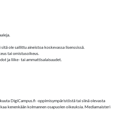
aleja.
sitä ole sallittu aineistoa koskevassa lisenssissä.
keus tai omistusoikeus.
ot ja liike- tai ammattisalaisuudet.
uuta DigiCampus.fi -oppimisympäristöstä tai siinä olevasta
loukkaa kenenkään kolmannen osapuolen oikeuksia. Mediamaisteri