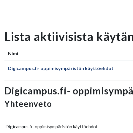
Siirry pääsisältöön
Lista aktiivisista käytä
Nimi
Digicampus.fi- oppimisympäristön käyttöehdot
Digicampus.fi- oppimisympä
Yhteenveto
Digicampus.fi- oppimisympäristön käyttöehdot