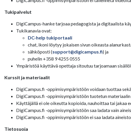
DigiCampus.fi -oppimisympäristöön ei tallenneta videoita
Tukipalvelut
DigiCampus-hanke tarjoaa pedagogista ja digitaalista käy
Tukikanavia ovat:
DC-help tukiportaali
chat, ikoni löytyy jokaisen sivun oikeasta alanurkast
sähköposti (
support@digicampus.fi
) ja
puhelin +358 9 4255 0555
Ympäristöä käyttävä opettaja sitoutuu tarjoamaan sisällölli
Kurssit ja materiaalit
DigiCampus.fi -oppimisympäristöön voidaan tuottaa sekä av
DigiCampus.fi -oppimisympäristöön tuotetun materiaalin tek
Käyttäjällä ei ole oikeutta kopioida, nauhoittaa tai jakaa 
DigiCampus.fi -oppimisympäristöön saa ladata vain aineisto
DigiCampus.fi -oppimisympäristöön ei saa ladata aineistoa,
Tietosuoja