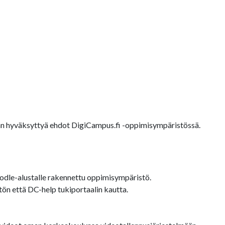
äjän hyväksyttyä ehdot DigiCampus.fi -oppimisympäristössä.
dle-alustalle rakennettu oppimisympäristö.
ön että DC-help tukiportaalin kautta.