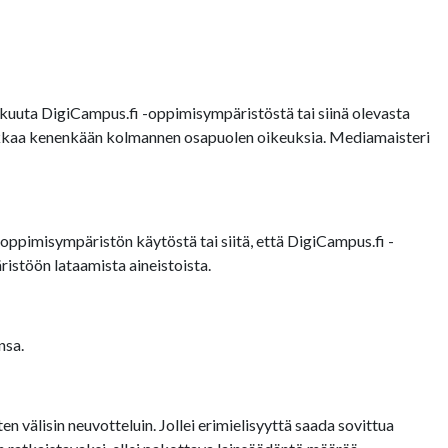
uuta DigiCampus.fi -oppimisympäristöstä tai siinä olevasta
loukkaa kenenkään kolmannen osapuolen oikeuksia. Mediamaisteri
oppimisympäristön käytöstä tai siitä, että DigiCampus.fi -
istöön lataamista aineistoista.
nsa.
 välisin neuvotteluin. Jollei erimielisyyttä saada sovittua