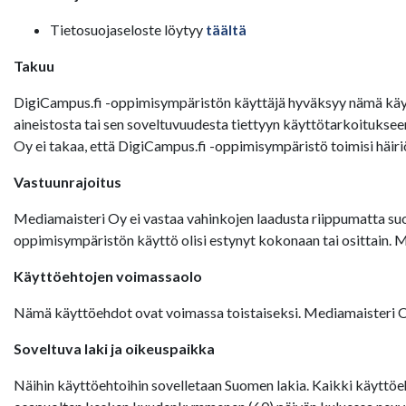
Tietosuojaseloste löytyy
täältä
Takuu
DigiCampus.fi -oppimisympäristön käyttäjä hyväksyy nämä käyt
aineistosta tai sen soveltuvuudesta tiettyyn käyttötarkoituks
Oy ei takaa, että DigiCampus.fi -oppimisympäristö toimisi häiri
Vastuunrajoitus
Mediamaisteri Oy ei vastaa vahinkojen laadusta riippumatta suor
oppimisympäristön käyttö olisi estynyt kokonaan tai osittain. 
Käyttöehtojen voimassaolo
Nämä käyttöehdot ovat voimassa toistaiseksi. Mediamaisteri Oy:
Soveltuva laki ja oikeuspaikka
Näihin käyttöehtoihin sovelletaan Suomen lakia. Kaikki käyttöeh