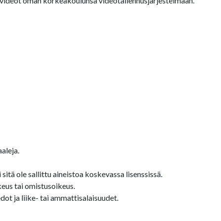
a videot oman korkeakoulunsa videotallennusjärjestelmään.
aleja.
sitä ole sallittu aineistoa koskevassa lisenssissä.
keus tai omistusoikeus.
ot ja liike- tai ammattisalaisuudet.