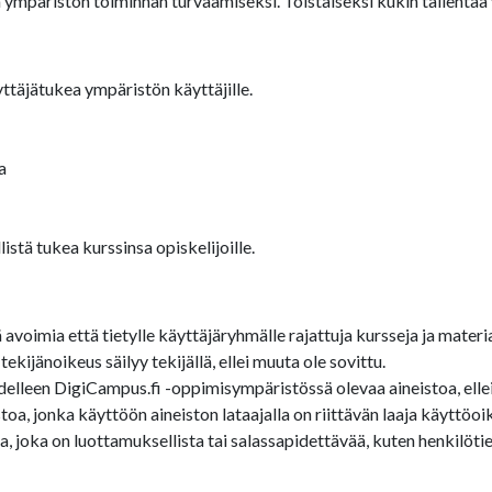
 ympäristön toiminnan turvaamiseksi. Toistaiseksi kukin tallenta
ttäjätukea ympäristön käyttäjille.
a
stä tukea kurssinsa opiskelijoille.
oimia että tietylle käyttäjäryhmälle rajattuja kursseja ja materia
ijänoikeus säilyy tekijällä, ellei muuta ole sovittu.
edelleen DigiCampus.fi -oppimisympäristössä olevaa aineistoa, ellei 
a, jonka käyttöön aineiston lataajalla on riittävän laaja käyttöoi
 joka on luottamuksellista tai salassapidettävää, kuten henkilötied