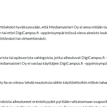
töehdot hyväksyessään, että Mediamaisteri Oy ei anna mitään tak
een tai ettei DigiCampus.fi -oppimisympäristössä oleva aineisto 
öttömästi tai virheettömästi.
ista tai epäsuorista vahingoista, jotka aiheutuvat DigiCampus.fi -
Mediamaisteri Oy ei vastaa käyttäjien DigiCampus.fi -oppimisympär
lla on oikeus tehdä muutoksia näihin käyttöehtoihin milloin taha
doista aiheutuneet erimielisyydet pyritään ratkaisemaan osapuolten