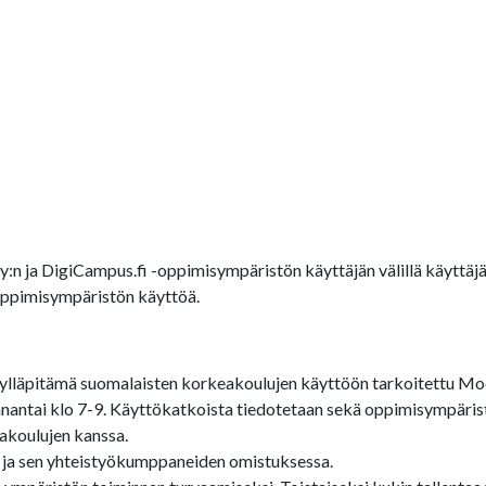
Oy:n ja DigiCampus.fi -oppimisympäristön käyttäjän välillä käytt
-oppimisympäristön käyttöä.
lläpitämä suomalaisten korkeakoulujen käyttöön tarkoitettu Moo
antai klo 7-9. Käyttökatkoista tiedotetaan sekä oppimisympärist
akoulujen kanssa.
 ja sen yhteistyökumppaneiden omistuksessa.