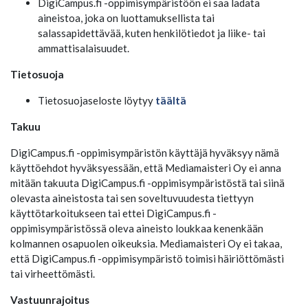
DigiCampus.fi -oppimisympäristöön ei saa ladata
aineistoa, joka on luottamuksellista tai
salassapidettävää, kuten henkilötiedot ja liike- tai
ammattisalaisuudet.
Tietosuoja
Tietosuojaseloste löytyy
täältä
Takuu
DigiCampus.fi -oppimisympäristön käyttäjä hyväksyy nämä
käyttöehdot hyväksyessään, että Mediamaisteri Oy ei anna
mitään takuuta DigiCampus.fi -oppimisympäristöstä tai siinä
olevasta aineistosta tai sen soveltuvuudesta tiettyyn
käyttötarkoitukseen tai ettei DigiCampus.fi -
oppimisympäristössä oleva aineisto loukkaa kenenkään
kolmannen osapuolen oikeuksia. Mediamaisteri Oy ei takaa,
että DigiCampus.fi -oppimisympäristö toimisi häiriöttömästi
tai virheettömästi.
Vastuunrajoitus