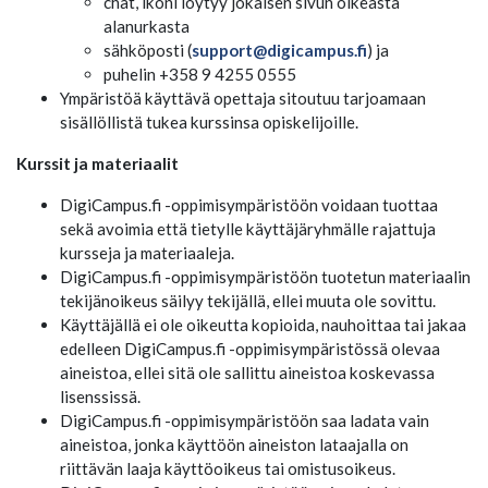
chat, ikoni löytyy jokaisen sivun oikeasta
alanurkasta
sähköposti (
support@digicampus.fi
) ja
puhelin +358 9 4255 0555
Ympäristöä käyttävä opettaja sitoutuu tarjoamaan
sisällöllistä tukea kurssinsa opiskelijoille.
Kurssit ja materiaalit
DigiCampus.fi -oppimisympäristöön voidaan tuottaa
sekä avoimia että tietylle käyttäjäryhmälle rajattuja
kursseja ja materiaaleja.
DigiCampus.fi -oppimisympäristöön tuotetun materiaalin
tekijänoikeus säilyy tekijällä, ellei muuta ole sovittu.
Käyttäjällä ei ole oikeutta kopioida, nauhoittaa tai jakaa
edelleen DigiCampus.fi -oppimisympäristössä olevaa
aineistoa, ellei sitä ole sallittu aineistoa koskevassa
lisenssissä.
DigiCampus.fi -oppimisympäristöön saa ladata vain
aineistoa, jonka käyttöön aineiston lataajalla on
riittävän laaja käyttöoikeus tai omistusoikeus.