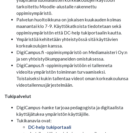
ylläpitämä suomalaisten korkeakoulujen käyttöön
tarkoitettu Moodle-alustalle rakennettu
oppimisympäristö.
Palvelun huoltoikkuna on jokaisen kuukauden kolmas
maanantai klo 7-9. Käyttökatkoista tiedotetaan sekä
oppimisympäristön että DC-help tukiportaalin kautta.
Ympäristöä kehitetään yhteistyössä sitä käyttävien
korkeakoulujen kanssa.
DigiCampus.fi -oppimisympäristö on Mediamaisteri Oy:n
ja sen yhteistyökumppaneiden omistuksessa.
DigiCampus.fi -oppimisympäristöön ei tallenneta
videoita ympäristön toiminnan turvaamiseksi.
Toistaiseksi kukin tallentaa videot oman korkeakoulunsa
videotallennusjärjestelmään.
Tukipalvelut
DigiCampus-hanke tarjoaa pedagogista ja digitaalista
käyttäjätukea ympäristön käyttäjille.
Tukikanavia ovat:
DC-help tukiportaali