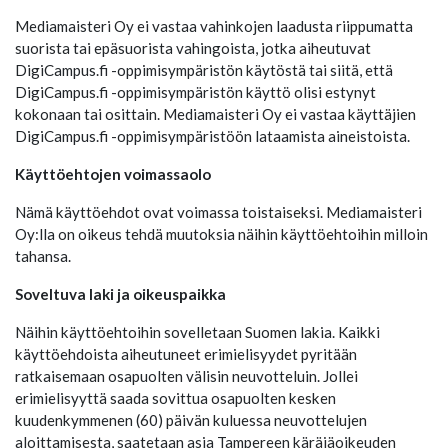
Mediamaisteri Oy ei vastaa vahinkojen laadusta riippumatta
suorista tai epäsuorista vahingoista, jotka aiheutuvat
DigiCampus.fi -oppimisympäristön käytöstä tai siitä, että
DigiCampus.fi -oppimisympäristön käyttö olisi estynyt
kokonaan tai osittain. Mediamaisteri Oy ei vastaa käyttäjien
DigiCampus.fi -oppimisympäristöön lataamista aineistoista.
Käyttöehtojen voimassaolo
Nämä käyttöehdot ovat voimassa toistaiseksi. Mediamaisteri
Oy:lla on oikeus tehdä muutoksia näihin käyttöehtoihin milloin
tahansa.
Soveltuva laki ja oikeuspaikka
Näihin käyttöehtoihin sovelletaan Suomen lakia. Kaikki
käyttöehdoista aiheutuneet erimielisyydet pyritään
ratkaisemaan osapuolten välisin neuvotteluin. Jollei
erimielisyyttä saada sovittua osapuolten kesken
kuudenkymmenen (60) päivän kuluessa neuvottelujen
aloittamisesta, saatetaan asia Tampereen käräjäoikeuden