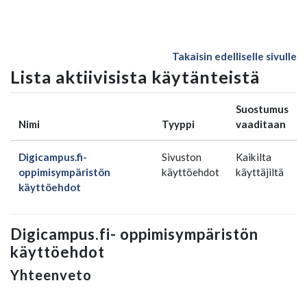
Siirry pääsisältöön
Takaisin edelliselle sivulle
Lista aktiivisista käytänteistä
Suostumus
Nimi
Tyyppi
vaaditaan
Digicampus.fi-
Sivuston
Kaikilta
oppimisympäristön
käyttöehdot
käyttäjiltä
käyttöehdot
Digicampus.fi- oppimisympäristön
käyttöehdot
Yhteenveto