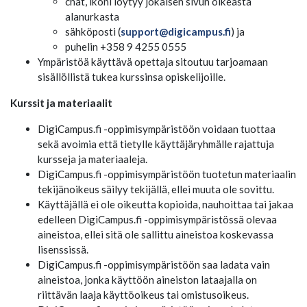
chat, ikoni löytyy jokaisen sivun oikeasta
alanurkasta
sähköposti (
support@digicampus.fi
) ja
puhelin +358 9 4255 0555
Ympäristöä käyttävä opettaja sitoutuu tarjoamaan
sisällöllistä tukea kurssinsa opiskelijoille.
Kurssit ja materiaalit
DigiCampus.fi -oppimisympäristöön voidaan tuottaa
sekä avoimia että tietylle käyttäjäryhmälle rajattuja
kursseja ja materiaaleja.
DigiCampus.fi -oppimisympäristöön tuotetun materiaalin
tekijänoikeus säilyy tekijällä, ellei muuta ole sovittu.
Käyttäjällä ei ole oikeutta kopioida, nauhoittaa tai jakaa
edelleen DigiCampus.fi -oppimisympäristössä olevaa
aineistoa, ellei sitä ole sallittu aineistoa koskevassa
lisenssissä.
DigiCampus.fi -oppimisympäristöön saa ladata vain
aineistoa, jonka käyttöön aineiston lataajalla on
riittävän laaja käyttöoikeus tai omistusoikeus.