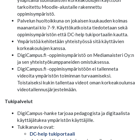
ylläpitämä suomalaisten korkeakoulujen käyttöön
tarkoitettu Moodle-alustalle rakennettu
oppimisympäristö.
Palvelun huoltoikkuna on jokaisen kuukauden kolmas
maanantai klo 7-9. Käyttökatkoista tiedotetaan sekä
oppimisympäristön että DC-help tukiportaalin kautta.
Ympäristöä kehitetään yhteistyössä sitä käyttävien
korkeakoulujen kanssa.
DigiCampus.fi -oppimisympäristö on Mediamaisteri Oy:n
ja sen yhteistyökumppaneiden omistuksessa.
DigiCampus.fi -oppimisympäristöön ei tallenneta
videoita ympäristön toiminnan turvaamiseksi.
Toistaiseksi kukin tallentaa videot oman korkeakoulunsa
videotallennusjärjestelmään.
Tukipalvelut
DigiCampus-hanke tarjoaa pedagogista ja digitaalista
käyttäjätukea ympäristön käyttäjille.
Tukikanavia ovat:
DC-help tukiportaali