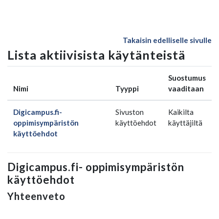
Siirry pääsisältöön
Takaisin edelliselle sivulle
Lista aktiivisista käytänteistä
Suostumus
Nimi
Tyyppi
vaaditaan
Digicampus.fi-
Sivuston
Kaikilta
oppimisympäristön
käyttöehdot
käyttäjiltä
käyttöehdot
Digicampus.fi- oppimisympäristön
käyttöehdot
Yhteenveto