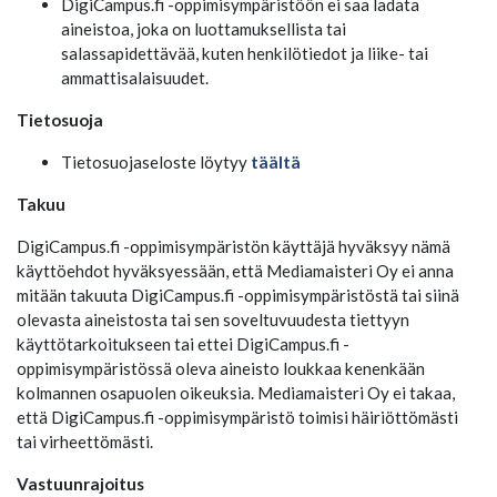
DigiCampus.fi -oppimisympäristöön ei saa ladata
aineistoa, joka on luottamuksellista tai
salassapidettävää, kuten henkilötiedot ja liike- tai
ammattisalaisuudet.
Tietosuoja
Tietosuojaseloste löytyy
täältä
Takuu
DigiCampus.fi -oppimisympäristön käyttäjä hyväksyy nämä
käyttöehdot hyväksyessään, että Mediamaisteri Oy ei anna
mitään takuuta DigiCampus.fi -oppimisympäristöstä tai siinä
olevasta aineistosta tai sen soveltuvuudesta tiettyyn
käyttötarkoitukseen tai ettei DigiCampus.fi -
oppimisympäristössä oleva aineisto loukkaa kenenkään
kolmannen osapuolen oikeuksia. Mediamaisteri Oy ei takaa,
että DigiCampus.fi -oppimisympäristö toimisi häiriöttömästi
tai virheettömästi.
Vastuunrajoitus