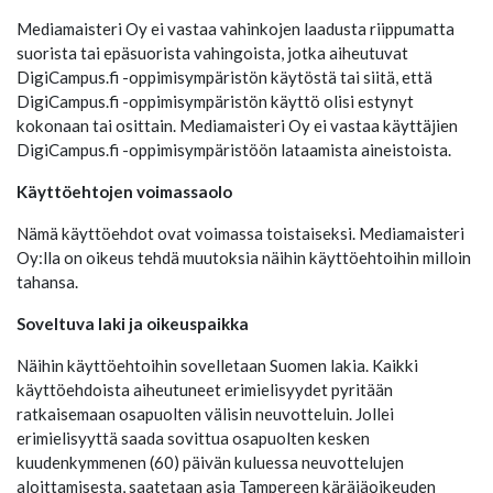
Mediamaisteri Oy ei vastaa vahinkojen laadusta riippumatta
suorista tai epäsuorista vahingoista, jotka aiheutuvat
DigiCampus.fi -oppimisympäristön käytöstä tai siitä, että
DigiCampus.fi -oppimisympäristön käyttö olisi estynyt
kokonaan tai osittain. Mediamaisteri Oy ei vastaa käyttäjien
DigiCampus.fi -oppimisympäristöön lataamista aineistoista.
Käyttöehtojen voimassaolo
Nämä käyttöehdot ovat voimassa toistaiseksi. Mediamaisteri
Oy:lla on oikeus tehdä muutoksia näihin käyttöehtoihin milloin
tahansa.
Soveltuva laki ja oikeuspaikka
Näihin käyttöehtoihin sovelletaan Suomen lakia. Kaikki
käyttöehdoista aiheutuneet erimielisyydet pyritään
ratkaisemaan osapuolten välisin neuvotteluin. Jollei
erimielisyyttä saada sovittua osapuolten kesken
kuudenkymmenen (60) päivän kuluessa neuvottelujen
aloittamisesta, saatetaan asia Tampereen käräjäoikeuden