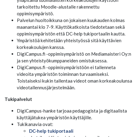
ylläpitämä suomalaisten korkeakoulujen käyttöön
tarkoitettu Moodle-alustalle rakennettu
oppimisympäristö.
Palvelun huoltoikkuna on jokaisen kuukauden kolmas
maanantai klo 7-9. Käyttökatkoista tiedotetaan sekä
oppimisympäristön että DC-help tukiportaalin kautta.
Ympäristöä kehitetään yhteistyössä sitä käyttävien
korkeakoulujen kanssa.
DigiCampus.fi -oppimisympäristö on Mediamaisteri Oy:n
ja sen yhteistyökumppaneiden omistuksessa.
DigiCampus.fi -oppimisympäristöön ei tallenneta
videoita ympäristön toiminnan turvaamiseksi.
Toistaiseksi kukin tallentaa videot oman korkeakoulunsa
videotallennusjärjestelmään.
Tukipalvelut
DigiCampus-hanke tarjoaa pedagogista ja digitaalista
käyttäjätukea ympäristön käyttäjille.
Tukikanavia ovat:
DC-help tukiportaali