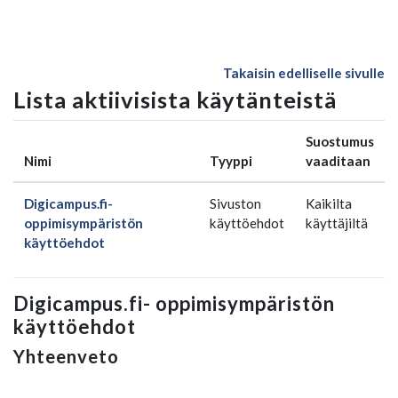
Siirry pääsisältöön
Takaisin edelliselle sivulle
Lista aktiivisista käytänteistä
Suostumus
Nimi
Tyyppi
vaaditaan
Digicampus.fi-
Sivuston
Kaikilta
oppimisympäristön
käyttöehdot
käyttäjiltä
käyttöehdot
Digicampus.fi- oppimisympäristön
käyttöehdot
Yhteenveto