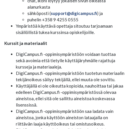
chat, ikoni löytyy jokaisen sivun oikeasta
alanurkasta
sähköposti (
support@digicampus.fi
) ja
puhelin +358 9 4255 0555
Ympäristöä käyttävä opettaja sitoutuu tarjoamaan
sisällöllistä tukea kurssinsa opiskelijoille.
Kurssit ja materiaalit
DigiCampus.fi -oppimisympäristöön voidaan tuottaa
sekä avoimia että tietylle käyttäjäryhmälle rajattuja
kursseja ja materiaaleja.
DigiCampus.fi -oppimisympäristöön tuotetun materiaalin
tekijänoikeus säilyy tekijällä, ellei muuta ole sovittu.
Käyttäjällä ei ole oikeutta kopioida, nauhoittaa tai jakaa
edelleen DigiCampus.fi -oppimisympäristössä olevaa
aineistoa, ellei sitä ole sallittu aineistoa koskevassa
lisenssissä.
DigiCampus.fi -oppimisympäristöön saa ladata vain
aineistoa, jonka käyttöön aineiston lataajalla on
riittävän laaja käyttöoikeus tai omistusoikeus.