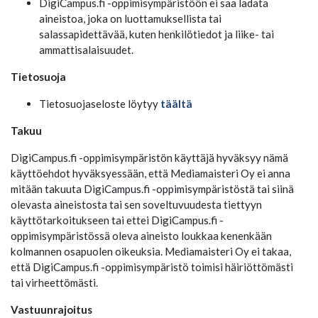
DigiCampus.fi -oppimisympäristöön ei saa ladata
aineistoa, joka on luottamuksellista tai
salassapidettävää, kuten henkilötiedot ja liike- tai
ammattisalaisuudet.
Tietosuoja
Tietosuojaseloste löytyy
täältä
Takuu
DigiCampus.fi -oppimisympäristön käyttäjä hyväksyy nämä
käyttöehdot hyväksyessään, että Mediamaisteri Oy ei anna
mitään takuuta DigiCampus.fi -oppimisympäristöstä tai siinä
olevasta aineistosta tai sen soveltuvuudesta tiettyyn
käyttötarkoitukseen tai ettei DigiCampus.fi -
oppimisympäristössä oleva aineisto loukkaa kenenkään
kolmannen osapuolen oikeuksia. Mediamaisteri Oy ei takaa,
että DigiCampus.fi -oppimisympäristö toimisi häiriöttömästi
tai virheettömästi.
Vastuunrajoitus