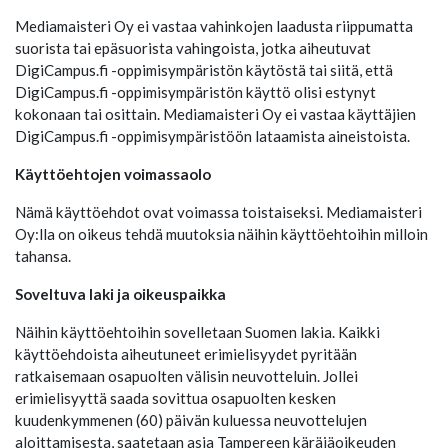
Mediamaisteri Oy ei vastaa vahinkojen laadusta riippumatta
suorista tai epäsuorista vahingoista, jotka aiheutuvat
DigiCampus.fi -oppimisympäristön käytöstä tai siitä, että
DigiCampus.fi -oppimisympäristön käyttö olisi estynyt
kokonaan tai osittain. Mediamaisteri Oy ei vastaa käyttäjien
DigiCampus.fi -oppimisympäristöön lataamista aineistoista.
Käyttöehtojen voimassaolo
Nämä käyttöehdot ovat voimassa toistaiseksi. Mediamaisteri
Oy:lla on oikeus tehdä muutoksia näihin käyttöehtoihin milloin
tahansa.
Soveltuva laki ja oikeuspaikka
Näihin käyttöehtoihin sovelletaan Suomen lakia. Kaikki
käyttöehdoista aiheutuneet erimielisyydet pyritään
ratkaisemaan osapuolten välisin neuvotteluin. Jollei
erimielisyyttä saada sovittua osapuolten kesken
kuudenkymmenen (60) päivän kuluessa neuvottelujen
aloittamisesta, saatetaan asia Tampereen käräjäoikeuden