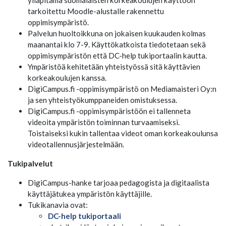
ylläpitämä suomalaisten korkeakoulujen käyttöön
tarkoitettu Moodle-alustalle rakennettu
oppimisympäristö.
Palvelun huoltoikkuna on jokaisen kuukauden kolmas
maanantai klo 7-9. Käyttökatkoista tiedotetaan sekä
oppimisympäristön että DC-help tukiportaalin kautta.
Ympäristöä kehitetään yhteistyössä sitä käyttävien
korkeakoulujen kanssa.
DigiCampus.fi -oppimisympäristö on Mediamaisteri Oy:n
ja sen yhteistyökumppaneiden omistuksessa.
DigiCampus.fi -oppimisympäristöön ei tallenneta
videoita ympäristön toiminnan turvaamiseksi.
Toistaiseksi kukin tallentaa videot oman korkeakoulunsa
videotallennusjärjestelmään.
Tukipalvelut
DigiCampus-hanke tarjoaa pedagogista ja digitaalista
käyttäjätukea ympäristön käyttäjille.
Tukikanavia ovat:
DC-help tukiportaali