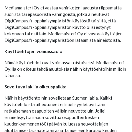
Mediamaisteri Oy ei vastaa vahinkojen laadusta riippumatta
suorista tai epäsuorista vahingoista, jotka aiheutuvat
DigiCampus.fi -oppimisympäristön käytöstä tai siitä, että
DigiCampus.fi -oppimisympäristön käyttö olisi estynyt
kokonaan tai osittain. Mediamaisteri Oy ei vastaa käyttäjien
DigiCampus.fi -oppimisympäristöön lataamista aineistoista.
Käyttöehtojen voimassaolo
Nämä käyttöehdot ovat voimassa toistaiseksi. Mediamaisteri
Oy:lla on oikeus tehdä muutoksia näihin käyttöehtoihin milloin
tahansa.
Soveltuva laki ja oikeuspaikka
Näihin käyttöehtoihin sovelletaan Suomen lakia. Kaikki
käyttöehdoista aiheutuneet erimielisyydet pyritään
ratkaisemaan osapuolten välisin neuvotteluin. Jollei
erimielisyyttä saada sovittua osapuolten kesken
kuudenkymmenen (60) päivän kuluessa neuvottelujen
aloittamisesta, saatetaan asia Tampereen käräjäoikeuden