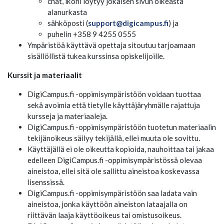
chat, ikoni löytyy jokaisen sivun oikeasta
alanurkasta
sähköposti (
support@digicampus.fi
) ja
puhelin +358 9 4255 0555
Ympäristöä käyttävä opettaja sitoutuu tarjoamaan
sisällöllistä tukea kurssinsa opiskelijoille.
Kurssit ja materiaalit
DigiCampus.fi -oppimisympäristöön voidaan tuottaa
sekä avoimia että tietylle käyttäjäryhmälle rajattuja
kursseja ja materiaaleja.
DigiCampus.fi -oppimisympäristöön tuotetun materiaalin
tekijänoikeus säilyy tekijällä, ellei muuta ole sovittu.
Käyttäjällä ei ole oikeutta kopioida, nauhoittaa tai jakaa
edelleen DigiCampus.fi -oppimisympäristössä olevaa
aineistoa, ellei sitä ole sallittu aineistoa koskevassa
lisenssissä.
DigiCampus.fi -oppimisympäristöön saa ladata vain
aineistoa, jonka käyttöön aineiston lataajalla on
riittävän laaja käyttöoikeus tai omistusoikeus.