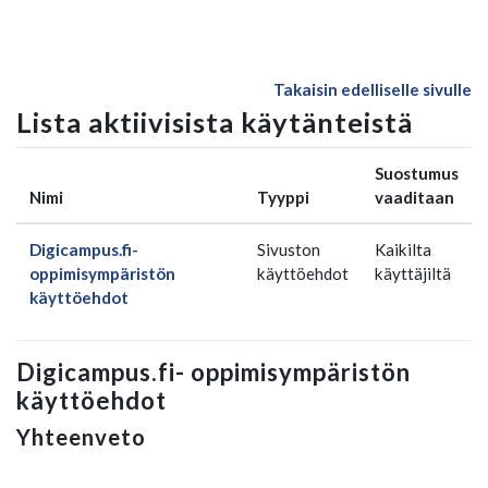
Siirry pääsisältöön
Takaisin edelliselle sivulle
Lista aktiivisista käytänteistä
Suostumus
Nimi
Tyyppi
vaaditaan
Digicampus.fi-
Sivuston
Kaikilta
oppimisympäristön
käyttöehdot
käyttäjiltä
käyttöehdot
Digicampus.fi- oppimisympäristön
käyttöehdot
Yhteenveto