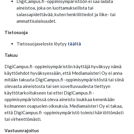
DigiCampus.fi -oppimisympäristöön ei saa ladata
aineistoa, joka on luottamuksellista tai
salassapidettävää, kuten henkilötiedot ja liike- tai
ammattisalaisuudet.
Tietosuoja
Tietosuojaseloste löytyy
täältä
Takuu
DigiCampus.fi -oppimisympäristön käyttäjä hyväksyy nämä
käyttöehdot hyväksyessään, että Mediamaisteri Oy ei anna
mitään takuuta DigiCampus.fi -oppimisympäristöstä tai siinä
olevasta aineistosta tai sen soveltuvuudesta tiettyyn
käyttötarkoitukseen tai ettei DigiCampus.fi -
oppimisympäristössä oleva aineisto loukkaa kenenkään
kolmannen osapuolen oikeuksia. Mediamaisteri Oy ei takaa,
että DigiCampus.fi -oppimisympäristö toimisi häiriöttömästi
tai virheettömästi.
Vastuunrajoitus