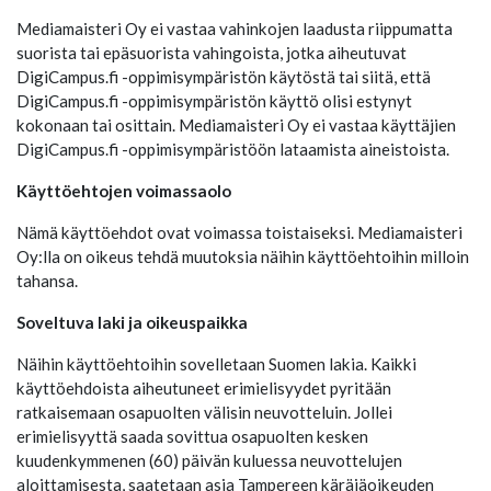
Mediamaisteri Oy ei vastaa vahinkojen laadusta riippumatta
suorista tai epäsuorista vahingoista, jotka aiheutuvat
DigiCampus.fi -oppimisympäristön käytöstä tai siitä, että
DigiCampus.fi -oppimisympäristön käyttö olisi estynyt
kokonaan tai osittain. Mediamaisteri Oy ei vastaa käyttäjien
DigiCampus.fi -oppimisympäristöön lataamista aineistoista.
Käyttöehtojen voimassaolo
Nämä käyttöehdot ovat voimassa toistaiseksi. Mediamaisteri
Oy:lla on oikeus tehdä muutoksia näihin käyttöehtoihin milloin
tahansa.
Soveltuva laki ja oikeuspaikka
Näihin käyttöehtoihin sovelletaan Suomen lakia. Kaikki
käyttöehdoista aiheutuneet erimielisyydet pyritään
ratkaisemaan osapuolten välisin neuvotteluin. Jollei
erimielisyyttä saada sovittua osapuolten kesken
kuudenkymmenen (60) päivän kuluessa neuvottelujen
aloittamisesta, saatetaan asia Tampereen käräjäoikeuden