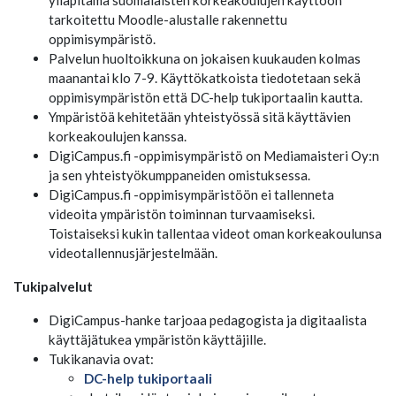
ylläpitämä suomalaisten korkeakoulujen käyttöön
tarkoitettu Moodle-alustalle rakennettu
oppimisympäristö.
Palvelun huoltoikkuna on jokaisen kuukauden kolmas
maanantai klo 7-9. Käyttökatkoista tiedotetaan sekä
oppimisympäristön että DC-help tukiportaalin kautta.
Ympäristöä kehitetään yhteistyössä sitä käyttävien
korkeakoulujen kanssa.
DigiCampus.fi -oppimisympäristö on Mediamaisteri Oy:n
ja sen yhteistyökumppaneiden omistuksessa.
DigiCampus.fi -oppimisympäristöön ei tallenneta
videoita ympäristön toiminnan turvaamiseksi.
Toistaiseksi kukin tallentaa videot oman korkeakoulunsa
videotallennusjärjestelmään.
Tukipalvelut
DigiCampus-hanke tarjoaa pedagogista ja digitaalista
käyttäjätukea ympäristön käyttäjille.
Tukikanavia ovat:
DC-help tukiportaali