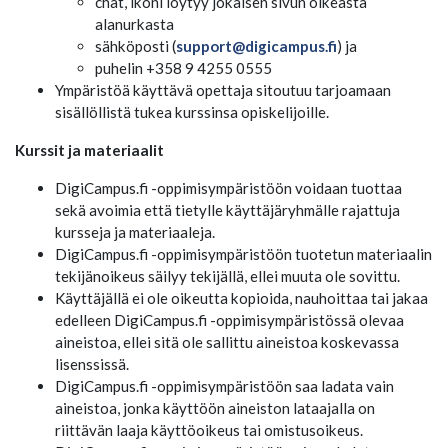
chat, ikoni löytyy jokaisen sivun oikeasta
alanurkasta
sähköposti (
support@digicampus.fi
) ja
puhelin +358 9 4255 0555
Ympäristöä käyttävä opettaja sitoutuu tarjoamaan
sisällöllistä tukea kurssinsa opiskelijoille.
Kurssit ja materiaalit
DigiCampus.fi -oppimisympäristöön voidaan tuottaa
sekä avoimia että tietylle käyttäjäryhmälle rajattuja
kursseja ja materiaaleja.
DigiCampus.fi -oppimisympäristöön tuotetun materiaalin
tekijänoikeus säilyy tekijällä, ellei muuta ole sovittu.
Käyttäjällä ei ole oikeutta kopioida, nauhoittaa tai jakaa
edelleen DigiCampus.fi -oppimisympäristössä olevaa
aineistoa, ellei sitä ole sallittu aineistoa koskevassa
lisenssissä.
DigiCampus.fi -oppimisympäristöön saa ladata vain
aineistoa, jonka käyttöön aineiston lataajalla on
riittävän laaja käyttöoikeus tai omistusoikeus.