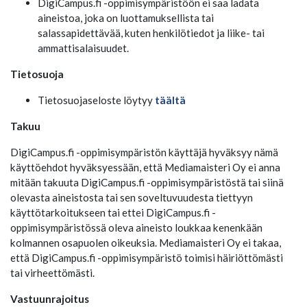
DigiCampus.fi -oppimisympäristöön ei saa ladata
aineistoa, joka on luottamuksellista tai
salassapidettävää, kuten henkilötiedot ja liike- tai
ammattisalaisuudet.
Tietosuoja
Tietosuojaseloste löytyy
täältä
Takuu
DigiCampus.fi -oppimisympäristön käyttäjä hyväksyy nämä
käyttöehdot hyväksyessään, että Mediamaisteri Oy ei anna
mitään takuuta DigiCampus.fi -oppimisympäristöstä tai siinä
olevasta aineistosta tai sen soveltuvuudesta tiettyyn
käyttötarkoitukseen tai ettei DigiCampus.fi -
oppimisympäristössä oleva aineisto loukkaa kenenkään
kolmannen osapuolen oikeuksia. Mediamaisteri Oy ei takaa,
että DigiCampus.fi -oppimisympäristö toimisi häiriöttömästi
tai virheettömästi.
Vastuunrajoitus