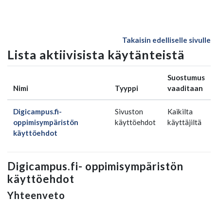
Siirry pääsisältöön
Takaisin edelliselle sivulle
Lista aktiivisista käytänteistä
Suostumus
Nimi
Tyyppi
vaaditaan
Digicampus.fi-
Sivuston
Kaikilta
oppimisympäristön
käyttöehdot
käyttäjiltä
käyttöehdot
Digicampus.fi- oppimisympäristön
käyttöehdot
Yhteenveto