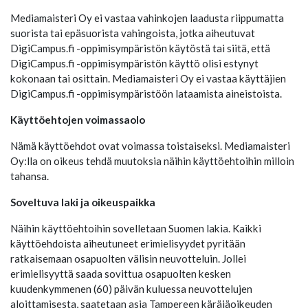
Mediamaisteri Oy ei vastaa vahinkojen laadusta riippumatta
suorista tai epäsuorista vahingoista, jotka aiheutuvat
DigiCampus.fi -oppimisympäristön käytöstä tai siitä, että
DigiCampus.fi -oppimisympäristön käyttö olisi estynyt
kokonaan tai osittain. Mediamaisteri Oy ei vastaa käyttäjien
DigiCampus.fi -oppimisympäristöön lataamista aineistoista.
Käyttöehtojen voimassaolo
Nämä käyttöehdot ovat voimassa toistaiseksi. Mediamaisteri
Oy:lla on oikeus tehdä muutoksia näihin käyttöehtoihin milloin
tahansa.
Soveltuva laki ja oikeuspaikka
Näihin käyttöehtoihin sovelletaan Suomen lakia. Kaikki
käyttöehdoista aiheutuneet erimielisyydet pyritään
ratkaisemaan osapuolten välisin neuvotteluin. Jollei
erimielisyyttä saada sovittua osapuolten kesken
kuudenkymmenen (60) päivän kuluessa neuvottelujen
aloittamisesta, saatetaan asia Tampereen käräjäoikeuden