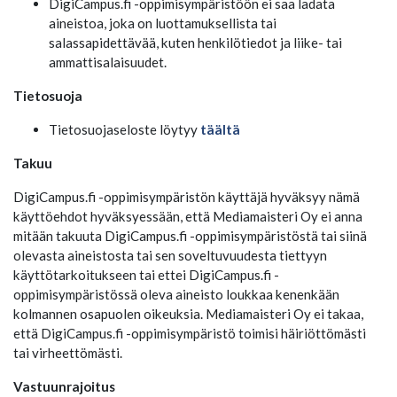
DigiCampus.fi -oppimisympäristöön ei saa ladata
aineistoa, joka on luottamuksellista tai
salassapidettävää, kuten henkilötiedot ja liike- tai
ammattisalaisuudet.
Tietosuoja
Tietosuojaseloste löytyy
täältä
Takuu
DigiCampus.fi -oppimisympäristön käyttäjä hyväksyy nämä
käyttöehdot hyväksyessään, että Mediamaisteri Oy ei anna
mitään takuuta DigiCampus.fi -oppimisympäristöstä tai siinä
olevasta aineistosta tai sen soveltuvuudesta tiettyyn
käyttötarkoitukseen tai ettei DigiCampus.fi -
oppimisympäristössä oleva aineisto loukkaa kenenkään
kolmannen osapuolen oikeuksia. Mediamaisteri Oy ei takaa,
että DigiCampus.fi -oppimisympäristö toimisi häiriöttömästi
tai virheettömästi.
Vastuunrajoitus