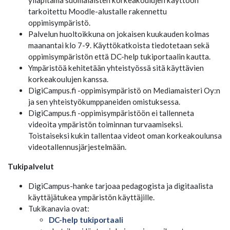
ylläpitämä suomalaisten korkeakoulujen käyttöön
tarkoitettu Moodle-alustalle rakennettu
oppimisympäristö.
Palvelun huoltoikkuna on jokaisen kuukauden kolmas
maanantai klo 7-9. Käyttökatkoista tiedotetaan sekä
oppimisympäristön että DC-help tukiportaalin kautta.
Ympäristöä kehitetään yhteistyössä sitä käyttävien
korkeakoulujen kanssa.
DigiCampus.fi -oppimisympäristö on Mediamaisteri Oy:n
ja sen yhteistyökumppaneiden omistuksessa.
DigiCampus.fi -oppimisympäristöön ei tallenneta
videoita ympäristön toiminnan turvaamiseksi.
Toistaiseksi kukin tallentaa videot oman korkeakoulunsa
videotallennusjärjestelmään.
Tukipalvelut
DigiCampus-hanke tarjoaa pedagogista ja digitaalista
käyttäjätukea ympäristön käyttäjille.
Tukikanavia ovat:
DC-help tukiportaali