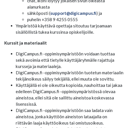
chat, ikoni löytyy jokaisen sivun oikeasta
alanurkasta
sähköposti (
support@digicampus.fi
) ja
puhelin +358 9 4255 0555
Ympäristöä käyttävä opettaja sitoutuu tarjoamaan
sisällöllistä tukea kurssinsa opiskelijoille.
Kurssit ja materiaalit
DigiCampus.fi -oppimisympäristöön voidaan tuottaa
sekä avoimia että tietylle käyttäjäryhmälle rajattuja
kursseja ja materiaaleja.
DigiCampus.fi -oppimisympäristöön tuotetun materiaalin
tekijänoikeus säilyy tekijällä, ellei muuta ole sovittu.
Käyttäjällä ei ole oikeutta kopioida, nauhoittaa tai jakaa
edelleen DigiCampus.fi -oppimisympäristössä olevaa
aineistoa, ellei sitä ole sallittu aineistoa koskevassa
lisenssissä.
DigiCampus.fi -oppimisympäristöön saa ladata vain
aineistoa, jonka käyttöön aineiston lataajalla on
riittävän laaja käyttöoikeus tai omistusoikeus.