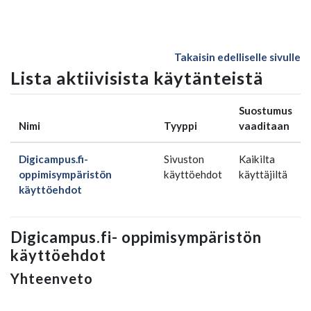
Siirry pääsisältöön
Takaisin edelliselle sivulle
Lista aktiivisista käytänteistä
Suostumus
Nimi
Tyyppi
vaaditaan
Digicampus.fi-
Sivuston
Kaikilta
oppimisympäristön
käyttöehdot
käyttäjiltä
käyttöehdot
Digicampus.fi- oppimisympäristön
käyttöehdot
Yhteenveto