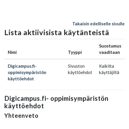
Siirry pääsisältöön
Takaisin edelliselle sivulle
Lista aktiivisista käytänteistä
Suostumus
Nimi
Tyyppi
vaaditaan
Digicampus.fi-
Sivuston
Kaikilta
oppimisympäristön
käyttöehdot
käyttäjiltä
käyttöehdot
Digicampus.fi- oppimisympäristön
käyttöehdot
Yhteenveto