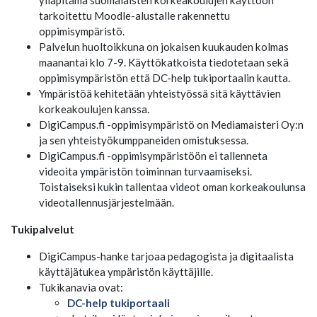
ylläpitämä suomalaisten korkeakoulujen käyttöön
tarkoitettu Moodle-alustalle rakennettu
oppimisympäristö.
Palvelun huoltoikkuna on jokaisen kuukauden kolmas
maanantai klo 7-9. Käyttökatkoista tiedotetaan sekä
oppimisympäristön että DC-help tukiportaalin kautta.
Ympäristöä kehitetään yhteistyössä sitä käyttävien
korkeakoulujen kanssa.
DigiCampus.fi -oppimisympäristö on Mediamaisteri Oy:n
ja sen yhteistyökumppaneiden omistuksessa.
DigiCampus.fi -oppimisympäristöön ei tallenneta
videoita ympäristön toiminnan turvaamiseksi.
Toistaiseksi kukin tallentaa videot oman korkeakoulunsa
videotallennusjärjestelmään.
Tukipalvelut
DigiCampus-hanke tarjoaa pedagogista ja digitaalista
käyttäjätukea ympäristön käyttäjille.
Tukikanavia ovat:
DC-help tukiportaali