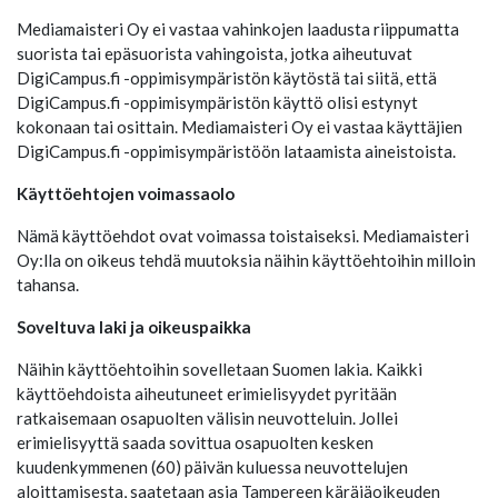
Mediamaisteri Oy ei vastaa vahinkojen laadusta riippumatta
suorista tai epäsuorista vahingoista, jotka aiheutuvat
DigiCampus.fi -oppimisympäristön käytöstä tai siitä, että
DigiCampus.fi -oppimisympäristön käyttö olisi estynyt
kokonaan tai osittain. Mediamaisteri Oy ei vastaa käyttäjien
DigiCampus.fi -oppimisympäristöön lataamista aineistoista.
Käyttöehtojen voimassaolo
Nämä käyttöehdot ovat voimassa toistaiseksi. Mediamaisteri
Oy:lla on oikeus tehdä muutoksia näihin käyttöehtoihin milloin
tahansa.
Soveltuva laki ja oikeuspaikka
Näihin käyttöehtoihin sovelletaan Suomen lakia. Kaikki
käyttöehdoista aiheutuneet erimielisyydet pyritään
ratkaisemaan osapuolten välisin neuvotteluin. Jollei
erimielisyyttä saada sovittua osapuolten kesken
kuudenkymmenen (60) päivän kuluessa neuvottelujen
aloittamisesta, saatetaan asia Tampereen käräjäoikeuden