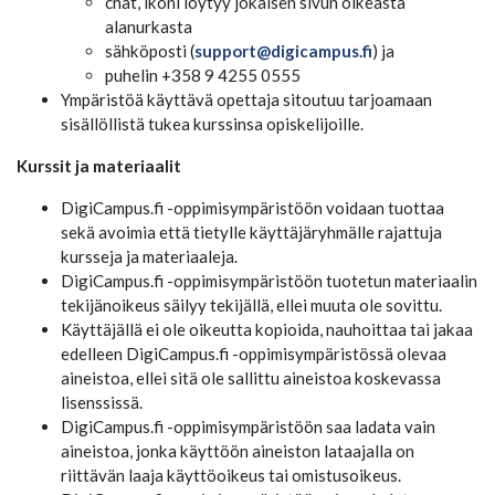
chat, ikoni löytyy jokaisen sivun oikeasta
alanurkasta
sähköposti (
support@digicampus.fi
) ja
puhelin +358 9 4255 0555
Ympäristöä käyttävä opettaja sitoutuu tarjoamaan
sisällöllistä tukea kurssinsa opiskelijoille.
Kurssit ja materiaalit
DigiCampus.fi -oppimisympäristöön voidaan tuottaa
sekä avoimia että tietylle käyttäjäryhmälle rajattuja
kursseja ja materiaaleja.
DigiCampus.fi -oppimisympäristöön tuotetun materiaalin
tekijänoikeus säilyy tekijällä, ellei muuta ole sovittu.
Käyttäjällä ei ole oikeutta kopioida, nauhoittaa tai jakaa
edelleen DigiCampus.fi -oppimisympäristössä olevaa
aineistoa, ellei sitä ole sallittu aineistoa koskevassa
lisenssissä.
DigiCampus.fi -oppimisympäristöön saa ladata vain
aineistoa, jonka käyttöön aineiston lataajalla on
riittävän laaja käyttöoikeus tai omistusoikeus.