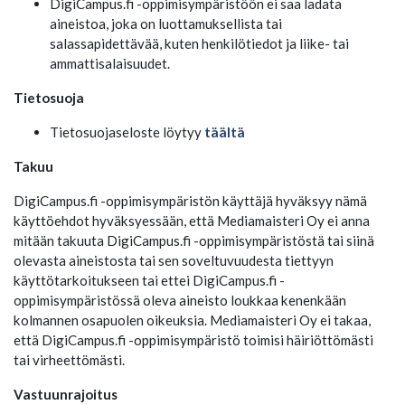
DigiCampus.fi -oppimisympäristöön ei saa ladata
aineistoa, joka on luottamuksellista tai
salassapidettävää, kuten henkilötiedot ja liike- tai
ammattisalaisuudet.
Tietosuoja
Tietosuojaseloste löytyy
täältä
Takuu
DigiCampus.fi -oppimisympäristön käyttäjä hyväksyy nämä
käyttöehdot hyväksyessään, että Mediamaisteri Oy ei anna
mitään takuuta DigiCampus.fi -oppimisympäristöstä tai siinä
olevasta aineistosta tai sen soveltuvuudesta tiettyyn
käyttötarkoitukseen tai ettei DigiCampus.fi -
oppimisympäristössä oleva aineisto loukkaa kenenkään
kolmannen osapuolen oikeuksia. Mediamaisteri Oy ei takaa,
että DigiCampus.fi -oppimisympäristö toimisi häiriöttömästi
tai virheettömästi.
Vastuunrajoitus