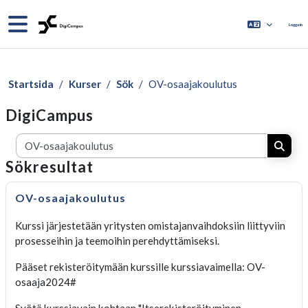
Gå direkt till huvudinnehåll
Sidopanel
Logga in
Startsida
Kurser
Sök
OV-osaajakoulutus
DigiCampus
Sök kurser
Sök k
Sökresultat
OV-osaajakoulutus
Kurssi järjestetään yritysten omistajanvaihdoksiin liittyviin
prosesseihin ja teemoihin perehdyttämiseksi.
Pääset rekisteröitymään kurssille kurssiavaimella: OV-
osaaja2024#