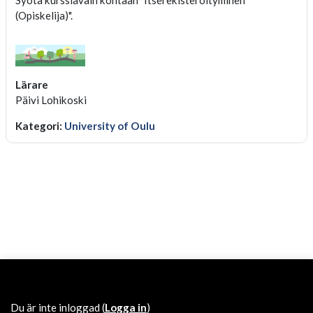
Syötä kurssiavain kohtaan "Itserekisteröityminen
(Opiskelija)".
Lärare
Päivi Lohikoski
Kategori:
University of Oulu
Du är inte inloggad (
Logga in
)