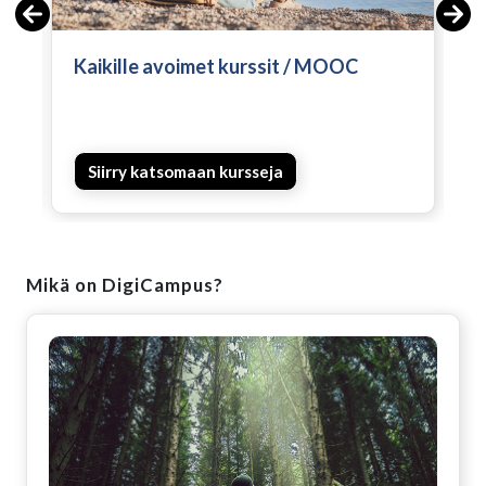
Kaikille avoimet kurssit / MOOC
K
Siirry katsomaan kursseja
Ohita
Mikä on DigiCampus?
Mikä on DigiCampus?