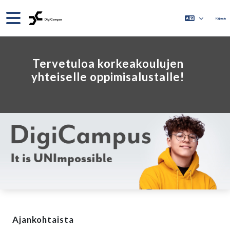
Siirry pääsisältöön
Sivupaneeli
Kirjaudu
Tervetuloa korkeakoulujen
yhteiselle oppimisalustalle!
Pääsisältölohkot
Ohita Ajankohtaista
Ajankohtaista