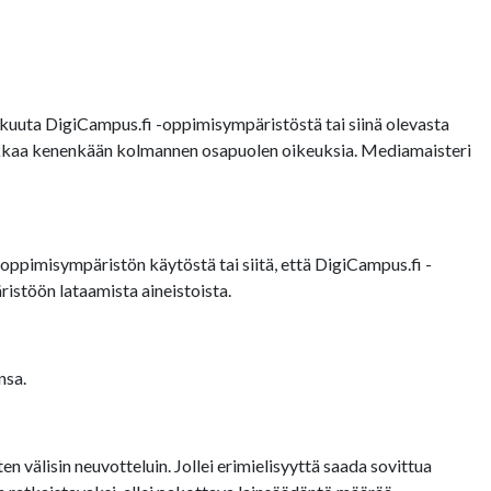
uuta DigiCampus.fi -oppimisympäristöstä tai siinä olevasta
loukkaa kenenkään kolmannen osapuolen oikeuksia. Mediamaisteri
oppimisympäristön käytöstä tai siitä, että DigiCampus.fi -
istöön lataamista aineistoista.
nsa.
 välisin neuvotteluin. Jollei erimielisyyttä saada sovittua