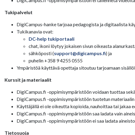
DigiCampus.fi -oppimisympäristöön ei tallenneta videoita
Tukipalvelut
DigiCampus-hanke tarjoaa pedagogista ja digitaalista käy
Tukikanavia ovat:
DC-help tukiportaali
chat, ikoni löytyy jokaisen sivun oikeasta alanurkast
sähköposti (
support@digicampus.fi
) ja
puhelin +358 9 4255 0555
Ympäristöä käyttävä opettaja sitoutuu tarjoamaan sisällölli
Kurssit ja materiaalit
DigiCampus.fi -oppimisympäristöön voidaan tuottaa sekä av
DigiCampus.fi -oppimisympäristöön tuotetun materiaalin tek
Käyttäjällä ei ole oikeutta kopioida, nauhoittaa tai jakaa 
DigiCampus.fi -oppimisympäristöön saa ladata vain aineisto
DigiCampus.fi -oppimisympäristöön ei saa ladata aineistoa,
Tietosuoja