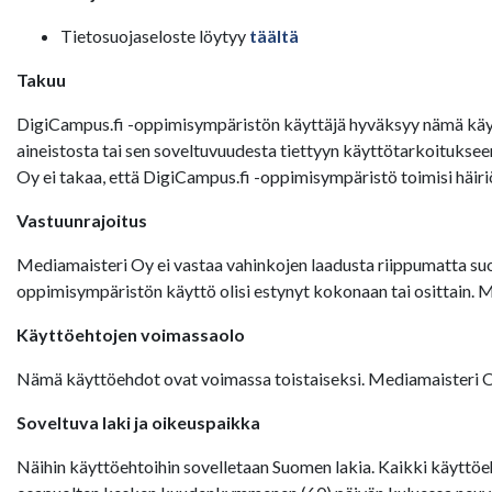
Tietosuojaseloste löytyy
täältä
Takuu
DigiCampus.fi -oppimisympäristön käyttäjä hyväksyy nämä käyt
aineistosta tai sen soveltuvuudesta tiettyyn käyttötarkoituks
Oy ei takaa, että DigiCampus.fi -oppimisympäristö toimisi häiri
Vastuunrajoitus
Mediamaisteri Oy ei vastaa vahinkojen laadusta riippumatta suor
oppimisympäristön käyttö olisi estynyt kokonaan tai osittain. 
Käyttöehtojen voimassaolo
Nämä käyttöehdot ovat voimassa toistaiseksi. Mediamaisteri Oy:
Soveltuva laki ja oikeuspaikka
Näihin käyttöehtoihin sovelletaan Suomen lakia. Kaikki käyttöeh