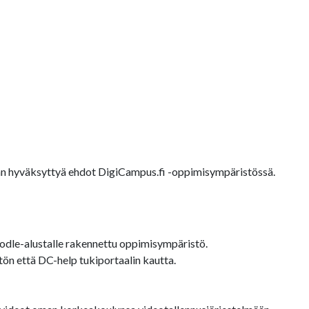
äjän hyväksyttyä ehdot DigiCampus.fi -oppimisympäristössä.
dle-alustalle rakennettu oppimisympäristö.
ön että DC-help tukiportaalin kautta.