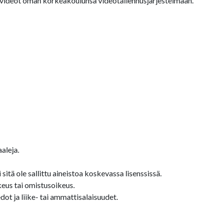
a videot oman korkeakoulunsa videotallennusjärjestelmään.
aleja.
sitä ole sallittu aineistoa koskevassa lisenssissä.
keus tai omistusoikeus.
ot ja liike- tai ammattisalaisuudet.