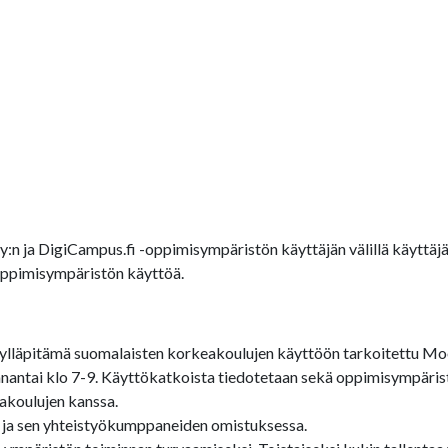
Oy:n ja DigiCampus.fi -oppimisympäristön käyttäjän välillä käytt
-oppimisympäristön käyttöä.
lläpitämä suomalaisten korkeakoulujen käyttöön tarkoitettu Moo
antai klo 7-9. Käyttökatkoista tiedotetaan sekä oppimisympärist
akoulujen kanssa.
 ja sen yhteistyökumppaneiden omistuksessa.