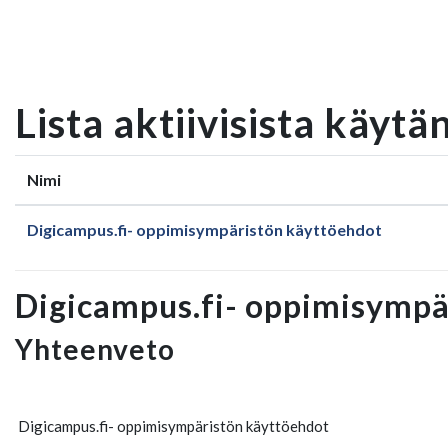
Siirry pääsisältöön
Lista aktiivisista käytä
Nimi
Digicampus.fi- oppimisympäristön käyttöehdot
Digicampus.fi- oppimisympä
Yhteenveto
Digicampus.fi- oppimisympäristön käyttöehdot