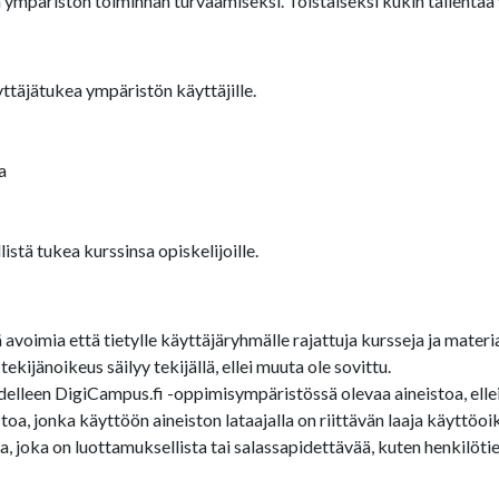
 ympäristön toiminnan turvaamiseksi. Toistaiseksi kukin tallenta
ttäjätukea ympäristön käyttäjille.
a
stä tukea kurssinsa opiskelijoille.
oimia että tietylle käyttäjäryhmälle rajattuja kursseja ja materia
ijänoikeus säilyy tekijällä, ellei muuta ole sovittu.
edelleen DigiCampus.fi -oppimisympäristössä olevaa aineistoa, ellei 
a, jonka käyttöön aineiston lataajalla on riittävän laaja käyttöoi
 joka on luottamuksellista tai salassapidettävää, kuten henkilötied