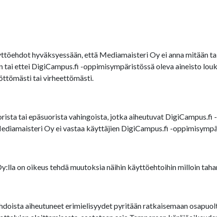
töehdot hyväksyessään, että Mediamaisteri Oy ei anna mitään tak
een tai ettei DigiCampus.fi -oppimisympäristössä oleva aineisto 
öttömästi tai virheettömästi.
ista tai epäsuorista vahingoista, jotka aiheutuvat DigiCampus.fi -
Mediamaisteri Oy ei vastaa käyttäjien DigiCampus.fi -oppimisympär
lla on oikeus tehdä muutoksia näihin käyttöehtoihin milloin taha
doista aiheutuneet erimielisyydet pyritään ratkaisemaan osapuolten