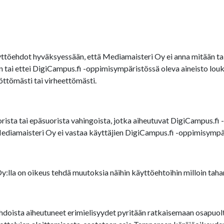
töehdot hyväksyessään, että Mediamaisteri Oy ei anna mitään tak
een tai ettei DigiCampus.fi -oppimisympäristössä oleva aineisto 
öttömästi tai virheettömästi.
ista tai epäsuorista vahingoista, jotka aiheutuvat DigiCampus.fi -
Mediamaisteri Oy ei vastaa käyttäjien DigiCampus.fi -oppimisympär
lla on oikeus tehdä muutoksia näihin käyttöehtoihin milloin taha
doista aiheutuneet erimielisyydet pyritään ratkaisemaan osapuolten