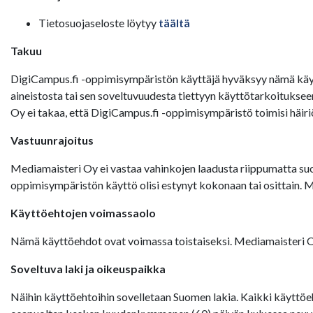
Tietosuojaseloste löytyy
täältä
Takuu
DigiCampus.fi -oppimisympäristön käyttäjä hyväksyy nämä käyt
aineistosta tai sen soveltuvuudesta tiettyyn käyttötarkoituks
Oy ei takaa, että DigiCampus.fi -oppimisympäristö toimisi häiri
Vastuunrajoitus
Mediamaisteri Oy ei vastaa vahinkojen laadusta riippumatta suor
oppimisympäristön käyttö olisi estynyt kokonaan tai osittain. 
Käyttöehtojen voimassaolo
Nämä käyttöehdot ovat voimassa toistaiseksi. Mediamaisteri Oy:
Soveltuva laki ja oikeuspaikka
Näihin käyttöehtoihin sovelletaan Suomen lakia. Kaikki käyttöeh