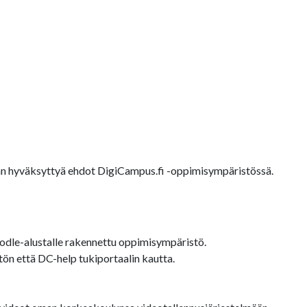
äjän hyväksyttyä ehdot DigiCampus.fi -oppimisympäristössä.
dle-alustalle rakennettu oppimisympäristö.
ön että DC-help tukiportaalin kautta.