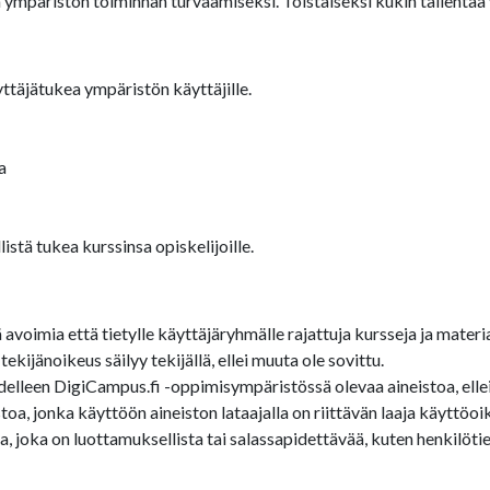
 ympäristön toiminnan turvaamiseksi. Toistaiseksi kukin tallenta
ttäjätukea ympäristön käyttäjille.
a
stä tukea kurssinsa opiskelijoille.
oimia että tietylle käyttäjäryhmälle rajattuja kursseja ja materia
ijänoikeus säilyy tekijällä, ellei muuta ole sovittu.
edelleen DigiCampus.fi -oppimisympäristössä olevaa aineistoa, ellei 
a, jonka käyttöön aineiston lataajalla on riittävän laaja käyttöoi
 joka on luottamuksellista tai salassapidettävää, kuten henkilötied