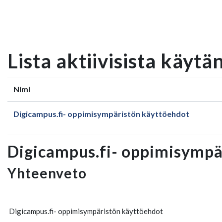
Siirry pääsisältöön
Lista aktiivisista käytä
Nimi
Digicampus.fi- oppimisympäristön käyttöehdot
Digicampus.fi- oppimisympä
Yhteenveto
Digicampus.fi- oppimisympäristön käyttöehdot