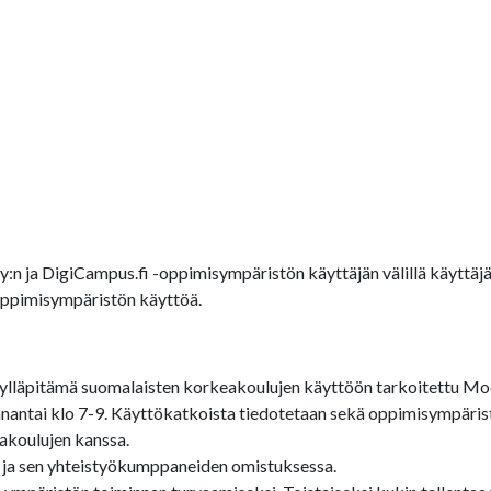
Oy:n ja DigiCampus.fi -oppimisympäristön käyttäjän välillä käytt
-oppimisympäristön käyttöä.
lläpitämä suomalaisten korkeakoulujen käyttöön tarkoitettu Moo
antai klo 7-9. Käyttökatkoista tiedotetaan sekä oppimisympärist
akoulujen kanssa.
 ja sen yhteistyökumppaneiden omistuksessa.