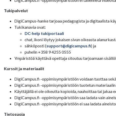
DigiCampus.fi -oppimisympäristöön ei tallenneta videoita
Tukipalvelut
DigiCampus-hanke tarjoaa pedagogista ja digitaalista käy
Tukikanavia ovat:
DC-help tukiportaali
chat, ikoni löytyy jokaisen sivun oikeasta alanurkast
sähköposti (
support@digicampus.fi
) ja
puhelin +358 9 4255 0555
Ympäristöä käyttävä opettaja sitoutuu tarjoamaan sisällölli
Kurssit ja materiaalit
DigiCampus.fi -oppimisympäristöön voidaan tuottaa sekä av
DigiCampus.fi -oppimisympäristöön tuotetun materiaalin tek
Käyttäjällä ei ole oikeutta kopioida, nauhoittaa tai jakaa 
DigiCampus.fi -oppimisympäristöön saa ladata vain aineisto
DigiCampus.fi -oppimisympäristöön ei saa ladata aineistoa,
Tietosuoja