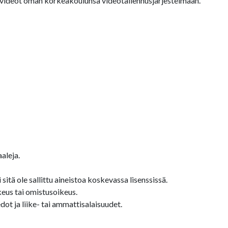
a videot oman korkeakoulunsa videotallennusjärjestelmään.
aleja.
sitä ole sallittu aineistoa koskevassa lisenssissä.
keus tai omistusoikeus.
ot ja liike- tai ammattisalaisuudet.