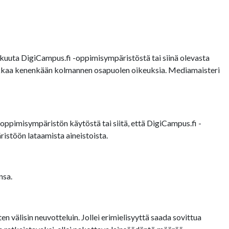
uuta DigiCampus.fi -oppimisympäristöstä tai siinä olevasta
loukkaa kenenkään kolmannen osapuolen oikeuksia. Mediamaisteri
oppimisympäristön käytöstä tai siitä, että DigiCampus.fi -
istöön lataamista aineistoista.
nsa.
 välisin neuvotteluin. Jollei erimielisyyttä saada sovittua