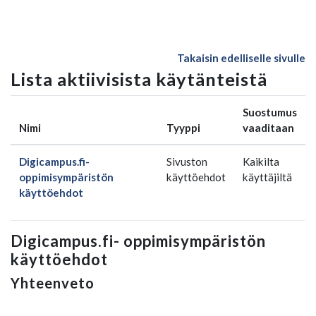
Siirry pääsisältöön
Takaisin edelliselle sivulle
Lista aktiivisista käytänteistä
Suostumus
Nimi
Tyyppi
vaaditaan
Digicampus.fi-
Sivuston
Kaikilta
oppimisympäristön
käyttöehdot
käyttäjiltä
käyttöehdot
Digicampus.fi- oppimisympäristön
käyttöehdot
Yhteenveto