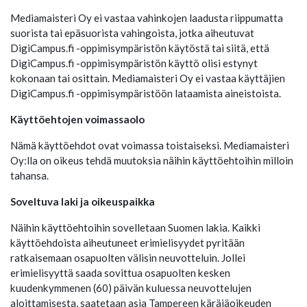
Mediamaisteri Oy ei vastaa vahinkojen laadusta riippumatta
suorista tai epäsuorista vahingoista, jotka aiheutuvat
DigiCampus.fi -oppimisympäristön käytöstä tai siitä, että
DigiCampus.fi -oppimisympäristön käyttö olisi estynyt
kokonaan tai osittain. Mediamaisteri Oy ei vastaa käyttäjien
DigiCampus.fi -oppimisympäristöön lataamista aineistoista.
Käyttöehtojen voimassaolo
Nämä käyttöehdot ovat voimassa toistaiseksi. Mediamaisteri
Oy:lla on oikeus tehdä muutoksia näihin käyttöehtoihin milloin
tahansa.
Soveltuva laki ja oikeuspaikka
Näihin käyttöehtoihin sovelletaan Suomen lakia. Kaikki
käyttöehdoista aiheutuneet erimielisyydet pyritään
ratkaisemaan osapuolten välisin neuvotteluin. Jollei
erimielisyyttä saada sovittua osapuolten kesken
kuudenkymmenen (60) päivän kuluessa neuvottelujen
aloittamisesta, saatetaan asia Tampereen käräjäoikeuden