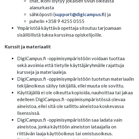
chat, ikoni löytyy jokaisen sivun oikeasta
alanurkasta
sähköposti (
support@digicampus.fi
) ja
puhelin +358 9 4255 0555
Ympäristöä käyttävä opettaja sitoutuu tarjoamaan
sisällöllistä tukea kurssinsa opiskelijoille.
Kurssit ja materiaalit
DigiCampus.fi -oppimisympäristöön voidaan tuottaa
sekä avoimia että tietylle käyttäjäryhmälle rajattuja
kursseja ja materiaaleja.
DigiCampus.fi -oppimisympäristöön tuotetun materiaalin
tekijänoikeus säilyy tekijällä, ellei muuta ole sovittu.
Käyttäjällä ei ole oikeutta kopioida, nauhoittaa tai jakaa
edelleen DigiCampus.fi -oppimisympäristössä olevaa
aineistoa, ellei sitä ole sallittu aineistoa koskevassa
lisenssissä.
DigiCampus.fi -oppimisympäristöön saa ladata vain
aineistoa, jonka käyttöön aineiston lataajalla on
riittävän laaja käyttöoikeus tai omistusoikeus.