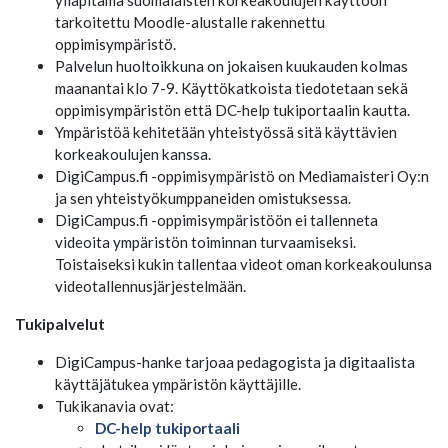
ylläpitämä suomalaisten korkeakoulujen käyttöön
tarkoitettu Moodle-alustalle rakennettu
oppimisympäristö.
Palvelun huoltoikkuna on jokaisen kuukauden kolmas
maanantai klo 7-9. Käyttökatkoista tiedotetaan sekä
oppimisympäristön että DC-help tukiportaalin kautta.
Ympäristöä kehitetään yhteistyössä sitä käyttävien
korkeakoulujen kanssa.
DigiCampus.fi -oppimisympäristö on Mediamaisteri Oy:n
ja sen yhteistyökumppaneiden omistuksessa.
DigiCampus.fi -oppimisympäristöön ei tallenneta
videoita ympäristön toiminnan turvaamiseksi.
Toistaiseksi kukin tallentaa videot oman korkeakoulunsa
videotallennusjärjestelmään.
Tukipalvelut
DigiCampus-hanke tarjoaa pedagogista ja digitaalista
käyttäjätukea ympäristön käyttäjille.
Tukikanavia ovat:
DC-help tukiportaali