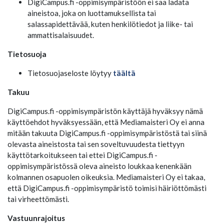
DigiCampus.fi -oppimisympäristöön ei saa ladata
aineistoa, joka on luottamuksellista tai
salassapidettävää, kuten henkilötiedot ja liike- tai
ammattisalaisuudet.
Tietosuoja
Tietosuojaseloste löytyy
täältä
Takuu
DigiCampus.fi -oppimisympäristön käyttäjä hyväksyy nämä
käyttöehdot hyväksyessään, että Mediamaisteri Oy ei anna
mitään takuuta DigiCampus.fi -oppimisympäristöstä tai siinä
olevasta aineistosta tai sen soveltuvuudesta tiettyyn
käyttötarkoitukseen tai ettei DigiCampus.fi -
oppimisympäristössä oleva aineisto loukkaa kenenkään
kolmannen osapuolen oikeuksia. Mediamaisteri Oy ei takaa,
että DigiCampus.fi -oppimisympäristö toimisi häiriöttömästi
tai virheettömästi.
Vastuunrajoitus