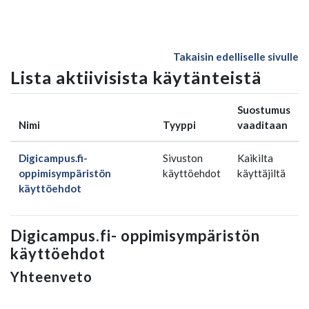
Siirry pääsisältöön
Takaisin edelliselle sivulle
Lista aktiivisista käytänteistä
Suostumus
Nimi
Tyyppi
vaaditaan
Digicampus.fi-
Sivuston
Kaikilta
oppimisympäristön
käyttöehdot
käyttäjiltä
käyttöehdot
Digicampus.fi- oppimisympäristön
käyttöehdot
Yhteenveto