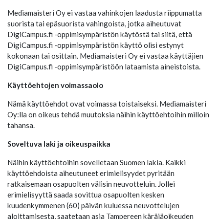
Mediamaisteri Oy ei vastaa vahinkojen laadusta riippumatta
suorista tai epäsuorista vahingoista, jotka aiheutuvat
DigiCampus.fi -oppimisympäristön käytöstä tai siitä, että
DigiCampus.fi -oppimisympäristön käyttö olisi estynyt
kokonaan tai osittain. Mediamaisteri Oy ei vastaa käyttäjien
DigiCampus.fi -oppimisympäristöön lataamista aineistoista.
Käyttöehtojen voimassaolo
Nämä käyttöehdot ovat voimassa toistaiseksi. Mediamaisteri
Oy:lla on oikeus tehdä muutoksia näihin käyttöehtoihin milloin
tahansa.
Soveltuva laki ja oikeuspaikka
Näihin käyttöehtoihin sovelletaan Suomen lakia. Kaikki
käyttöehdoista aiheutuneet erimielisyydet pyritään
ratkaisemaan osapuolten välisin neuvotteluin. Jollei
erimielisyyttä saada sovittua osapuolten kesken
kuudenkymmenen (60) päivän kuluessa neuvottelujen
aloittamisesta, saatetaan asia Tampereen käräjäoikeuden