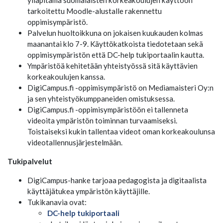
ylläpitämä suomalaisten korkeakoulujen käyttöön
tarkoitettu Moodle-alustalle rakennettu
oppimisympäristö.
Palvelun huoltoikkuna on jokaisen kuukauden kolmas
maanantai klo 7-9. Käyttökatkoista tiedotetaan sekä
oppimisympäristön että DC-help tukiportaalin kautta.
Ympäristöä kehitetään yhteistyössä sitä käyttävien
korkeakoulujen kanssa.
DigiCampus.fi -oppimisympäristö on Mediamaisteri Oy:n
ja sen yhteistyökumppaneiden omistuksessa.
DigiCampus.fi -oppimisympäristöön ei tallenneta
videoita ympäristön toiminnan turvaamiseksi.
Toistaiseksi kukin tallentaa videot oman korkeakoulunsa
videotallennusjärjestelmään.
Tukipalvelut
DigiCampus-hanke tarjoaa pedagogista ja digitaalista
käyttäjätukea ympäristön käyttäjille.
Tukikanavia ovat:
DC-help tukiportaali