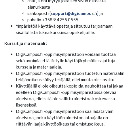
chat, ikoni löytyy jokaisen sivun oikeasta
alanurkasta
sähköposti (
support@digicampus.fi
) ja
puhelin +358 9 4255 0555
Ympäristöä käyttävä opettaja sitoutuu tarjoamaan
sisällöllistä tukea kurssinsa opiskelijoille.
Kurssit ja materiaalit
DigiCampus.fi -oppimisympäristöön voidaan tuottaa
sekä avoimia että tietylle käyttäjäryhmälle rajattuja
kursseja ja materiaaleja.
DigiCampus.fi -oppimisympäristöön tuotetun materiaalin
tekijänoikeus säilyy tekijällä, ellei muuta ole sovittu.
Käyttäjällä ei ole oikeutta kopioida, nauhoittaa tai jakaa
edelleen DigiCampus.fi -oppimisympäristössä olevaa
aineistoa, ellei sitä ole sallittu aineistoa koskevassa
lisenssissä.
DigiCampus.fi -oppimisympäristöön saa ladata vain
aineistoa, jonka käyttöön aineiston lataajalla on
riittävän laaja käyttöoikeus tai omistusoikeus.