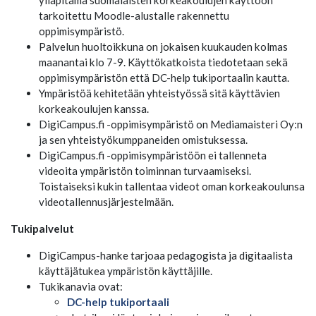
ylläpitämä suomalaisten korkeakoulujen käyttöön
tarkoitettu Moodle-alustalle rakennettu
oppimisympäristö.
Palvelun huoltoikkuna on jokaisen kuukauden kolmas
maanantai klo 7-9. Käyttökatkoista tiedotetaan sekä
oppimisympäristön että DC-help tukiportaalin kautta.
Ympäristöä kehitetään yhteistyössä sitä käyttävien
korkeakoulujen kanssa.
DigiCampus.fi -oppimisympäristö on Mediamaisteri Oy:n
ja sen yhteistyökumppaneiden omistuksessa.
DigiCampus.fi -oppimisympäristöön ei tallenneta
videoita ympäristön toiminnan turvaamiseksi.
Toistaiseksi kukin tallentaa videot oman korkeakoulunsa
videotallennusjärjestelmään.
Tukipalvelut
DigiCampus-hanke tarjoaa pedagogista ja digitaalista
käyttäjätukea ympäristön käyttäjille.
Tukikanavia ovat:
DC-help tukiportaali