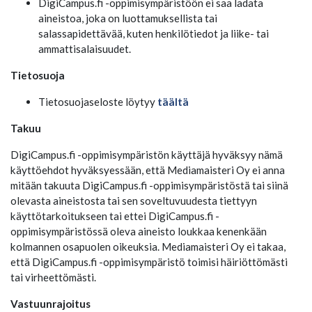
DigiCampus.fi -oppimisympäristöön ei saa ladata
aineistoa, joka on luottamuksellista tai
salassapidettävää, kuten henkilötiedot ja liike- tai
ammattisalaisuudet.
Tietosuoja
Tietosuojaseloste löytyy
täältä
Takuu
DigiCampus.fi -oppimisympäristön käyttäjä hyväksyy nämä
käyttöehdot hyväksyessään, että Mediamaisteri Oy ei anna
mitään takuuta DigiCampus.fi -oppimisympäristöstä tai siinä
olevasta aineistosta tai sen soveltuvuudesta tiettyyn
käyttötarkoitukseen tai ettei DigiCampus.fi -
oppimisympäristössä oleva aineisto loukkaa kenenkään
kolmannen osapuolen oikeuksia. Mediamaisteri Oy ei takaa,
että DigiCampus.fi -oppimisympäristö toimisi häiriöttömästi
tai virheettömästi.
Vastuunrajoitus