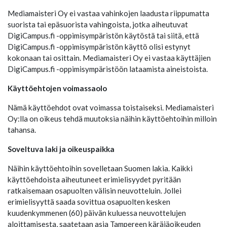
Mediamaisteri Oy ei vastaa vahinkojen laadusta riippumatta
suorista tai epäsuorista vahingoista, jotka aiheutuvat
DigiCampus.fi -oppimisympäristön käytöstä tai siitä, että
DigiCampus.fi -oppimisympäristön käyttö olisi estynyt
kokonaan tai osittain. Mediamaisteri Oy ei vastaa käyttäjien
DigiCampus.fi -oppimisympäristöön lataamista aineistoista.
Käyttöehtojen voimassaolo
Nämä käyttöehdot ovat voimassa toistaiseksi. Mediamaisteri
Oy:lla on oikeus tehdä muutoksia näihin käyttöehtoihin milloin
tahansa.
Soveltuva laki ja oikeuspaikka
Näihin käyttöehtoihin sovelletaan Suomen lakia. Kaikki
käyttöehdoista aiheutuneet erimielisyydet pyritään
ratkaisemaan osapuolten välisin neuvotteluin. Jollei
erimielisyyttä saada sovittua osapuolten kesken
kuudenkymmenen (60) päivän kuluessa neuvottelujen
aloittamisesta, saatetaan asia Tampereen käräjäoikeuden