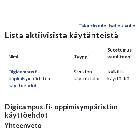
Siirry pääsisältöön
Takaisin edelliselle sivulle
Lista aktiivisista käytänteistä
Suostumus
Nimi
Tyyppi
vaaditaan
Digicampus.fi-
Sivuston
Kaikilta
oppimisympäristön
käyttöehdot
käyttäjiltä
käyttöehdot
Digicampus.fi- oppimisympäristön
käyttöehdot
Yhteenveto