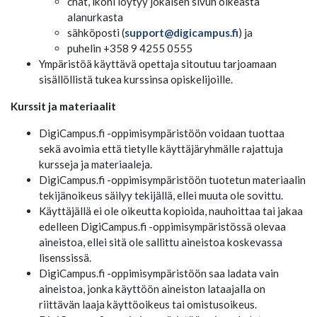
chat, ikoni löytyy jokaisen sivun oikeasta
alanurkasta
sähköposti (
support@digicampus.fi
) ja
puhelin +358 9 4255 0555
Ympäristöä käyttävä opettaja sitoutuu tarjoamaan
sisällöllistä tukea kurssinsa opiskelijoille.
Kurssit ja materiaalit
DigiCampus.fi -oppimisympäristöön voidaan tuottaa
sekä avoimia että tietylle käyttäjäryhmälle rajattuja
kursseja ja materiaaleja.
DigiCampus.fi -oppimisympäristöön tuotetun materiaalin
tekijänoikeus säilyy tekijällä, ellei muuta ole sovittu.
Käyttäjällä ei ole oikeutta kopioida, nauhoittaa tai jakaa
edelleen DigiCampus.fi -oppimisympäristössä olevaa
aineistoa, ellei sitä ole sallittu aineistoa koskevassa
lisenssissä.
DigiCampus.fi -oppimisympäristöön saa ladata vain
aineistoa, jonka käyttöön aineiston lataajalla on
riittävän laaja käyttöoikeus tai omistusoikeus.