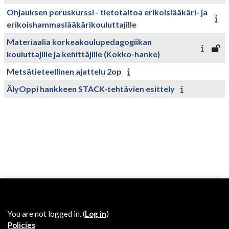
Ohjauksen peruskurssi - tietotaitoa erikoislääkäri- ja
erikoishammaslääkärikouluttajille
Materiaalia korkeakoulupedagogiikan
kouluttajille ja kehittäjille (Kokko-hanke)
Metsätieteellinen ajattelu 2op
ÄlyOppi hankkeen STACK-tehtävien esittely
You are not logged in. (
Log in
)
Policies