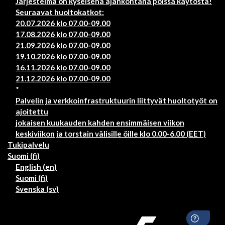
Järjestelmä on kyseisenä ajankohtana poissa käytöstä!
Seuraavat huoltokatkot:
20.07.2026 klo 07.00-09.00
17.08.2026 klo 07.00-09.00
21.09.2026 klo 07.00-09.00
19.10.2026 klo 07.00-09.00
16.11.2026 klo 07.00-09.00
21.12.2026 klo 07.00-09.00
*
Palvelin ja verkkoinfrastruktuurin liittyvät huoltotyöt on
ajoitettu
jokaisen kuukauden kahden ensimmäisen viikon
keskiviikon ja torstain välisille öille klo 0.00-6.00 (EET)
Tukipalvelu
Suomi ‎(fi)‎
English ‎(en)‎
Suomi ‎(fi)‎
Svenska ‎(sv)‎