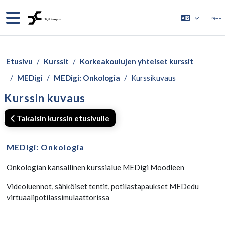
Siirry pääsisältöön
Sivupaneeli
Kirjaudu
Etusivu
Kurssit
Korkeakoulujen yhteiset kurssit
MEDigi
MEDigi: Onkologia
Kurssikuvaus
Kurssin kuvaus
Takaisin kurssin etusivulle
MEDigi: Onkologia
Onkologian kansallinen kurssialue MEDigi Moodleen
Videoluennot, sähköiset tentit, potilastapaukset MEDedu
virtuaalipotilassimulaattorissa