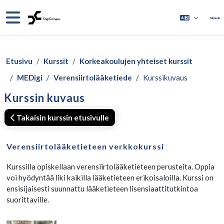
Siirry pääsisältöön
Sivupaneeli
Kirjaudu
Etusivu
Kurssit
Korkeakoulujen yhteiset kurssit
MEDigi
Verensiirtolääketiede
Kurssikuvaus
Kurssin kuvaus
Takaisin kurssin etusivulle
Verensiirtolääketieteen verkkokurssi
Kurssilla opiskellaan verensiirtolääketieteen perusteita. Oppia
voi hyödyntää liki kaikilla lääketieteen erikoisaloilla. Kurssi on
ensisijaisesti suunnattu lääketieteen lisensiaattitutkintoa
suorittaville.