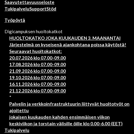
Saavutettavuusseloste
Tukipalvelu
Support
Stöd
Työpöytä
Digicampuksen huoltokatkot
HUOLTOKATKO JOKA KUUKAUDEN 3. MAANANTAI
Järjestelmä on kyseisenä ajankohtana poissa käytöstä!
Seuraavat huoltokatkot:
20.07.2026 klo 07.00-09.00
17.08.2026 klo 07.00-09.00
21.09.2026 klo 07.00-09.00
19.10.2026 klo 07.00-09.00
16.11.2026 klo 07.00-09.00
21.12.2026 klo 07.00-09.00
*
Palvelin ja verkkoinfrastruktuurin liittyvät huoltotyöt on
ajoitettu
jokaisen kuukauden kahden ensimmäisen viikon
keskiviikon ja torstain välisille öille klo 0.00-6.00 (EET)
Tukipalvelu