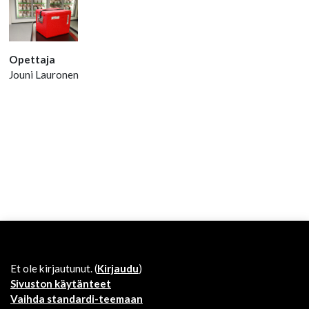
Opettaja
Jouni Lauronen
Et ole kirjautunut. (
Kirjaudu
)
Sivuston käytänteet
Vaihda standardi-teemaan