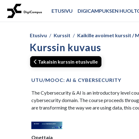
Siirry pääsisältöön
ETUSIVU
DIGICAMPUKSEN HUOL
Etusivu
Kurssit
Kaikille avoimet kurssit 
Kurssin kuvaus
Takaisin kurssin etusivulle
UTU/MOOC: AI & CYBERSECURITY
The Cybersecurity & AI is an introductory level co
cybersecurity domain. The course proceeds through 
are transforming the way we are using data, this c
Opettaja