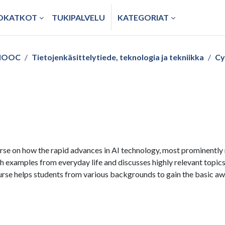
TOKATKOT
TUKIPALVELU
KATEGORIAT
/ MOOC
Tietojenkäsittelytiede, teknologia ja tekniikka
Cy
urse on how the rapid advances in AI technology, most prominently
examples from everyday life and discusses highly relevant topics 
ourse helps students from various backgrounds to gain the basic aw