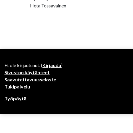
Heta Tossavainen
Et ole kirjautunut. (
Kirjaudu
)
Sivuston käytänteet
Saavutettavuusseloste
Tukipalvelu
Työpöytä