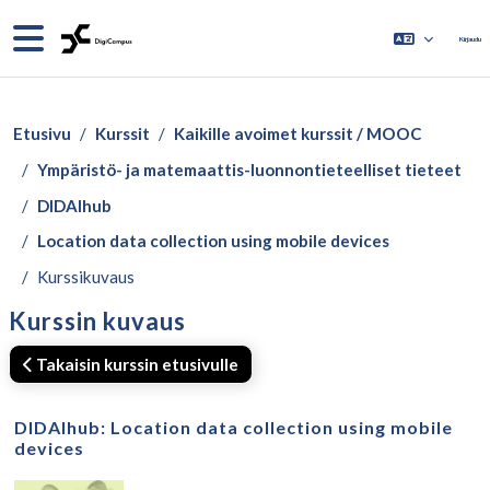
Siirry pääsisältöön
Sivupaneeli
Kirjaudu
Etusivu
Kurssit
Kaikille avoimet kurssit / MOOC
Ympäristö- ja matemaattis-luonnontieteelliset tieteet
DIDAIhub
Location data collection using mobile devices
Kurssikuvaus
Kurssin kuvaus
Takaisin kurssin etusivulle
DIDAIhub: Location data collection using mobile
devices