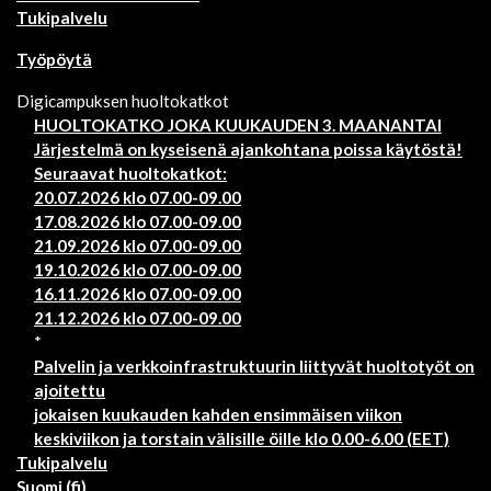
Tukipalvelu
Työpöytä
Digicampuksen huoltokatkot
HUOLTOKATKO JOKA KUUKAUDEN 3. MAANANTAI
Järjestelmä on kyseisenä ajankohtana poissa käytöstä!
Seuraavat huoltokatkot:
20.07.2026 klo 07.00-09.00
17.08.2026 klo 07.00-09.00
21.09.2026 klo 07.00-09.00
19.10.2026 klo 07.00-09.00
16.11.2026 klo 07.00-09.00
21.12.2026 klo 07.00-09.00
*
Palvelin ja verkkoinfrastruktuurin liittyvät huoltotyöt on
ajoitettu
jokaisen kuukauden kahden ensimmäisen viikon
keskiviikon ja torstain välisille öille klo 0.00-6.00 (EET)
Tukipalvelu
Suomi ‎(fi)‎