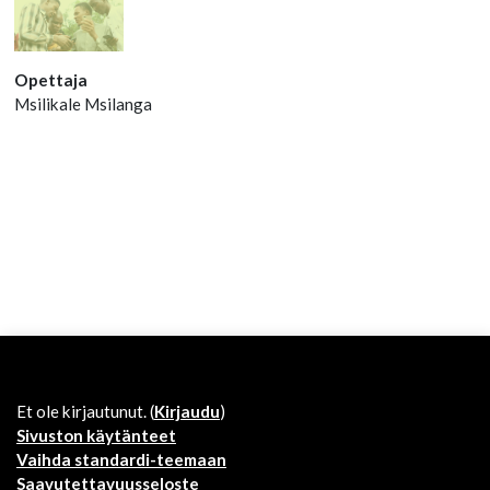
Opettaja
Msilikale Msilanga
Et ole kirjautunut. (
Kirjaudu
)
Sivuston käytänteet
Vaihda standardi-teemaan
Saavutettavuusseloste