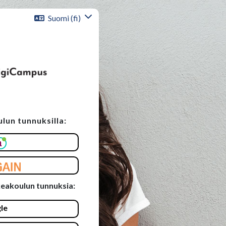
Suomi ‎(fi)‎
lun tunnuksilla:
lin
keakoulun tunnuksia:
le