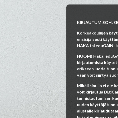
Siirry pääsisältöön
KIRJAUTUMISOHJEE
Korkeakoulujen käytt
ensisijaisesti käytt
HAKA tai eduGAIN -k
HUOM! Haka, eduGAI
kirjautumista käytett
erikseen luoda tunnu
vaan voit siirtyä suo
Mikäli sinulla ei ole
voit kirjautua DigiC
tunnistautumisen kaut
uuden käyttäjätunnuk
alustalle kirjauduta
kirjautuminen -paini