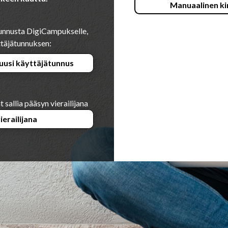
Manuaalinen ki
ä tunnusta DigiCampukselle,
yttäjätunnuksen:
 uusi käyttäjätunnus
 sallia pääsyn vierailijana
vierailijana