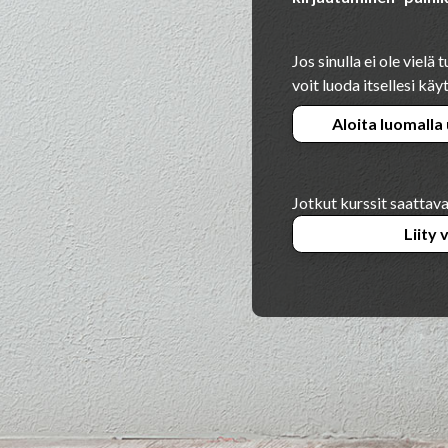
Jos sinulla ei ole viel
voit luoda itsellesi kä
Aloita luomalla
Jotkut kurssit saattavat
Liity 