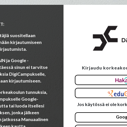
T:
äjiä suositellaan
ämään kirjautumiseen
irjautumista.
N ja Google -
äessä sinun ei tarvitse
Kirjaudu korkeakou
Ohita luodaksesi uuden ti
ksia DigiCampukselle,
raan kirjautumiseen.
 korkeakoulun tunnuksia,
ampukselle Google-
Jos käytössä ei ole kor
ta tai luoda itsellesi
sen, jonka jälkeen
Goog
an jatkossa Manuaalinen
kkeen kautta.