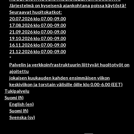
Järjestelmä on kyseisenä ajankohtana poissa käytöstä!
Seuraavat huoltokatkot:
20.07.2026 klo 07.00-09.00
17.08.2026 klo 07.00-09.00
21.09.2026 klo 07.00-09.00
19.10.2026 klo 07.00-09.00
16.11.2026 klo 07.00-09.00
21.12.2026 klo 07.00-09.00
*
Palvelin ja verkkoinfrastruktuurin liittyvät huoltotyöt on
ajoitettu
jokaisen kuukauden kahden ensimmäisen viikon
keskiviikon ja torstain välisille öille klo 0.00-6.00 (EET)
Tukipalvelu
Suomi ‎(fi)‎
English ‎(en)‎
Suomi ‎(fi)‎
Svenska ‎(sv)‎