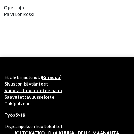
Opettaja
Päivi Lohikoski
Et ole kirjautunut. (
Kirjaudu
)
Sivuston käytänteet
Vaihda standardi-teemaan
Saavutettavuusseloste
Tukipalvelu
Työpöytä
Digicampuksen huoltokatkot
HUOLTOKATKO JOKA KUUKAUDEN 3. MAANANTAI