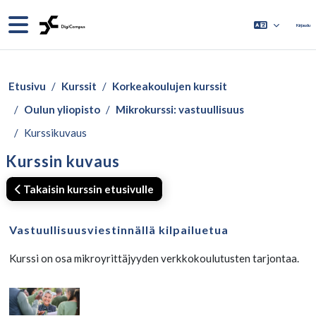
Siirry pääsisältöön
Sivupaneeli
Kirjaudu
Etusivu
Kurssit
Korkeakoulujen kurssit
Oulun yliopisto
Mikrokurssi: vastuullisuus
Kurssikuvaus
Kurssin kuvaus
Takaisin kurssin etusivulle
Vastuullisuusviestinnällä kilpailuetua
Kurssi on osa mikroyrittäjyyden verkkokoulutusten tarjontaa.