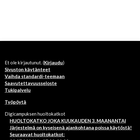
Et ole kirjautunut. (
Kirjaudu
)
Sivuston käytänteet
Vaihda standardi-teemaan
Saavutettavuusseloste
Tukipalvelu
Työpöytä
Digicampuksen huoltokatkot
HUOLTOKATKO JOKA KUUKAUDEN 3. MAANANTAI
Järjestelmä on kyseisenä ajankohtana poissa käytöstä!
Seuraavat huoltokatkot: