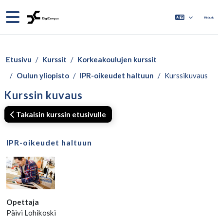
Siirry pääsisältöön
Sivupaneeli
Kirjaudu
Etusivu
Kurssit
Korkeakoulujen kurssit
Oulun yliopisto
IPR-oikeudet haltuun
Kurssikuvaus
Kurssin kuvaus
Takaisin kurssin etusivulle
IPR-oikeudet haltuun
Opettaja
Päivi Lohikoski