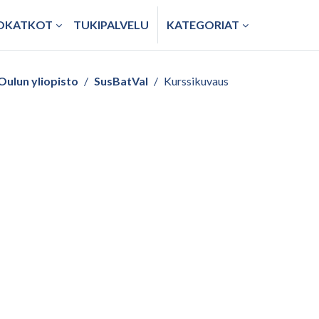
TOKATKOT
TUKIPALVELU
KATEGORIAT
Oulun yliopisto
SusBatVal
Kurssikuvaus