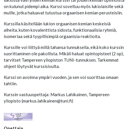
on kulunut pidempi aika. Kurssi soveltuu myös lukiolaisille sekä
muille, jotka haluavat tutustua orgaanisen kemian perusteisiin.
Kurssilla käsitellään lukion orgaanisen kemian keskeisiä
aiheita, kuten kovalenttista sidosta, funktionaalisia ryhmiä,
isomeriaa sekä tyypillisimpiä orgaanisia reaktioita.
Kurssille voi liittyä millä tahansa tunnuksella, eikä koko kurssin
suorittaminen ole pakollista. Mikäli haluat opintopisteet (2 op),
tarvitset Tampereen yliopiston TUNI-tunnuksen. Tarkemmat
ohjeet löytyvät kurssisivulta.
Kurssi on avoinna ympäri vuoden, ja sen voi suorittaa omaan
tahtiin.
Kurssin vastuuopettaja: Markus Lahikainen, Tampereen
yliopisto (markus.lahikainen@tuni.fi)
Opettaja