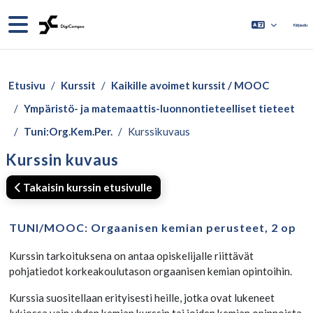
Siirry pääsisältöön
Sivupaneeli
Kirjaudu
Etusivu
Kurssit
Kaikille avoimet kurssit / MOOC
Ympäristö- ja matemaattis-luonnontieteelliset tieteet
Tuni:Org.Kem.Per.
Kurssikuvaus
Kurssin kuvaus
Takaisin kurssin etusivulle
TUNI/MOOC: Orgaanisen kemian perusteet, 2 op
Kurssin tarkoituksena on antaa opiskelijalle riittävät
pohjatiedot korkeakoulutason orgaanisen kemian opintoihin.
Kurssia suositellaan erityisesti heille, jotka ovat lukeneet
lukiossa vain yhden kemian kurssin tai joiden kemian opinnoista