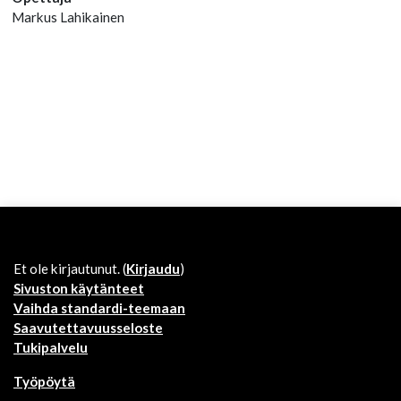
Markus Lahikainen
Et ole kirjautunut. (
Kirjaudu
)
Sivuston käytänteet
Vaihda standardi-teemaan
Saavutettavuusseloste
Tukipalvelu
Työpöytä