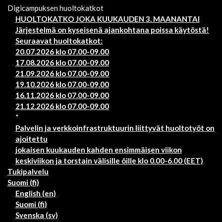
Digicampuksen huoltokatkot
HUOLTOKATKO JOKA KUUKAUDEN 3. MAANANTAI
Järjestelmä on kyseisenä ajankohtana poissa käytöstä!
Seuraavat huoltokatkot:
20.07.2026 klo 07.00-09.00
17.08.2026 klo 07.00-09.00
21.09.2026 klo 07.00-09.00
19.10.2026 klo 07.00-09.00
16.11.2026 klo 07.00-09.00
21.12.2026 klo 07.00-09.00
*
Palvelin ja verkkoinfrastruktuurin liittyvät huoltotyöt on
ajoitettu
jokaisen kuukauden kahden ensimmäisen viikon
keskiviikon ja torstain välisille öille klo 0.00-6.00 (EET)
Tukipalvelu
Suomi ‎(fi)‎
English ‎(en)‎
Suomi ‎(fi)‎
Svenska ‎(sv)‎