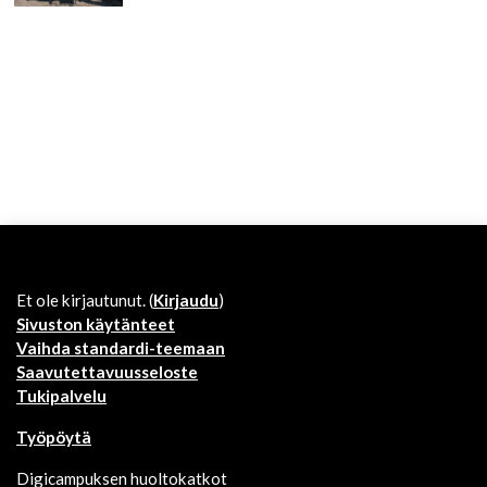
Et ole kirjautunut. (
Kirjaudu
)
Sivuston käytänteet
Vaihda standardi-teemaan
Saavutettavuusseloste
Tukipalvelu
Työpöytä
Digicampuksen huoltokatkot