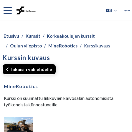
Siirry pääsisältöön
Sivupaneeli
Kirjaudu
Etusivu
Kurssit
Korkeakoulujen kurssit
Oulun yliopisto
MineRobotics
Kurssikuvaus
Kurssin kuvaus
Takaisin välilehdelle
MineRobotics
Kurssi on suunnattu liikkuvien kaivosalan autonomisista
työkoneista kiinnostuneille.