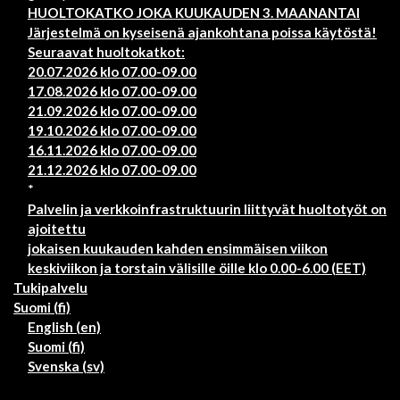
HUOLTOKATKO JOKA KUUKAUDEN 3. MAANANTAI
Järjestelmä on kyseisenä ajankohtana poissa käytöstä!
Seuraavat huoltokatkot:
20.07.2026 klo 07.00-09.00
17.08.2026 klo 07.00-09.00
21.09.2026 klo 07.00-09.00
19.10.2026 klo 07.00-09.00
16.11.2026 klo 07.00-09.00
21.12.2026 klo 07.00-09.00
*
Palvelin ja verkkoinfrastruktuurin liittyvät huoltotyöt on
ajoitettu
jokaisen kuukauden kahden ensimmäisen viikon
keskiviikon ja torstain välisille öille klo 0.00-6.00 (EET)
Tukipalvelu
Suomi ‎(fi)‎
English ‎(en)‎
Suomi ‎(fi)‎
Svenska ‎(sv)‎