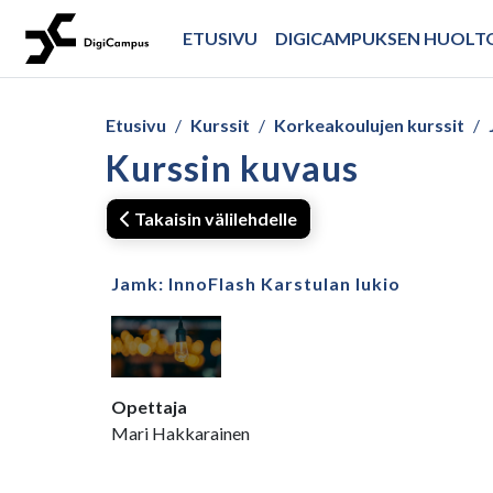
Siirry pääsisältöön
ETUSIVU
DIGICAMPUKSEN HUOL
Etusivu
Kurssit
Korkeakoulujen kurssit
Kurssin kuvaus
Takaisin välilehdelle
Jamk: InnoFlash Karstulan lukio
Opettaja
Mari Hakkarainen