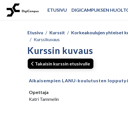
Siirry pääsisältöön
ETUSIVU
DIGICAMPUKSEN HUOL
Etusivu
Kurssit
Korkeakoulujen yhteiset k
Kurssikuvaus
Kurssin kuvaus
Takaisin kurssin etusivulle
Aikaisempien LANU-koulutusten lopputy
Opettaja
Katri Tammelin