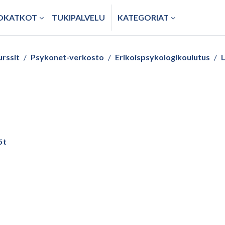
TOKATKOT
TUKIPALVELU
KATEGORIAT
urssit
Psykonet-verkosto
Erikoispsykologikoulutus
L
öt