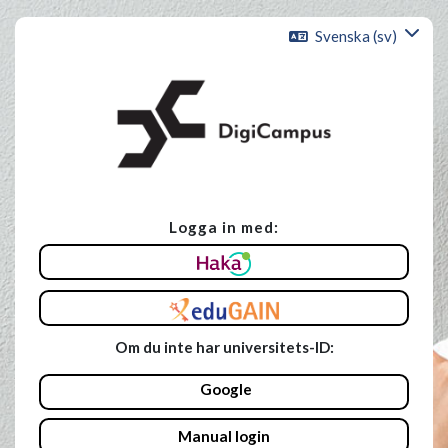
Gå direkt till huvudinnehåll
Svenska ‎(sv)‎
Logga in med:
Hoppa vidare för att skapa ett nytt konto.
Om du inte har universitets-ID:
Google
Manual login