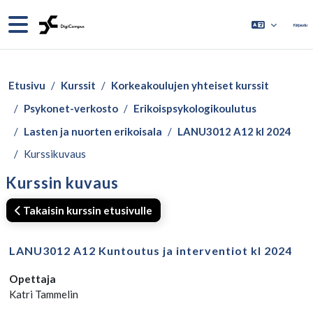
Siirry pääsisältöön
Sivupaneeli
Kirjaudu
Etusivu
Kurssit
Korkeakoulujen yhteiset kurssit
Psykonet-verkosto
Erikoispsykologikoulutus
Lasten ja nuorten erikoisala
LANU3012 A12 kl 2024
Kurssikuvaus
Kurssin kuvaus
Takaisin kurssin etusivulle
LANU3012 A12 Kuntoutus ja interventiot kl 2024
Opettaja
Katri Tammelin