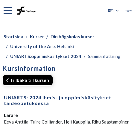
Gå direkt till huvudinnehåll
Sidopanel
Logga in
Startsida
Kurser
Din högskolas kurser
University of the Arts Helsinki
UNIARTS:oppimiskäsitykset:2024
Sammanfattning
Kursinformation
Tillbaka till kursen
UNIARTS: 2024 Ihmis- ja oppimiskäsitykset
taideopetuksessa
Lärare
Eeva Anttila, Tuire Colliander, Heli Kauppila, Riku Saastamoinen