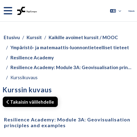
Siirry pääsisältöön
Sivupaneeli
Kirjaudu
Etusivu
Kurssit
Kaikille avoimet kurssit / MOOC
Ympäristö- ja matemaattis-luonnontieteelliset tieteet
Resilience Academy
Resilience Academy: Module 3A: Geovisualisation principles and examples
Kurssikuvaus
Kurssin kuvaus
Takaisin välilehdelle
Resilience Academy: Module 3A: Geovisualisation
principles and examples