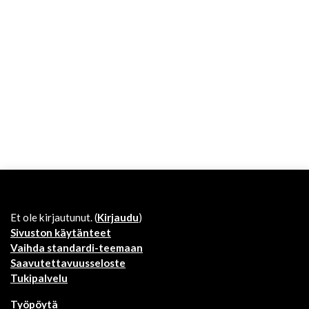
Et ole kirjautunut. (
Kirjaudu
)
Sivuston käytänteet
Vaihda standardi-teemaan
Saavutettavuusseloste
Tukipalvelu
Työpöytä