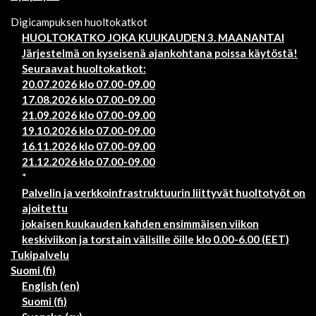
Digicampuksen huoltokatkot
HUOLTOKATKO JOKA KUUKAUDEN 3. MAANANTAI
Järjestelmä on kyseisenä ajankohtana poissa käytöstä!
Seuraavat huoltokatkot:
20.07.2026 klo 07.00-09.00
17.08.2026 klo 07.00-09.00
21.09.2026 klo 07.00-09.00
19.10.2026 klo 07.00-09.00
16.11.2026 klo 07.00-09.00
21.12.2026 klo 07.00-09.00
*
Palvelin ja verkkoinfrastruktuurin liittyvät huoltotyöt on
ajoitettu
jokaisen kuukauden kahden ensimmäisen viikon
keskiviikon ja torstain välisille öille klo 0.00-6.00 (EET)
Tukipalvelu
Suomi ‎(fi)‎
English ‎(en)‎
Suomi ‎(fi)‎