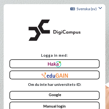
Gå direkt till huvudinnehåll
Svenska ‎(sv)‎
Logga in med:
Hoppa vidare för att skapa ett nytt konto.
Om du inte har universitets-ID:
Google
Manual login